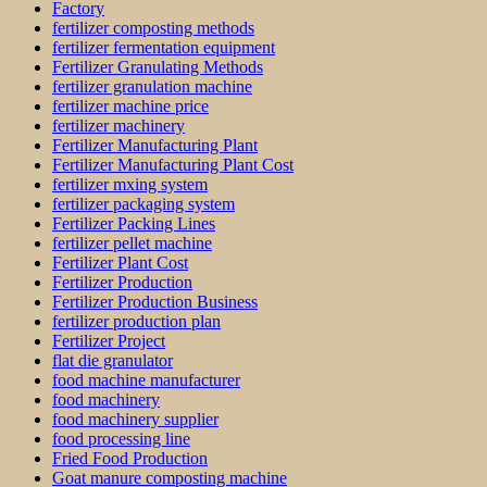
Factory
fertilizer composting methods
fertilizer fermentation equipment
Fertilizer Granulating Methods
fertilizer granulation machine
fertilizer machine price
fertilizer machinery
Fertilizer Manufacturing Plant
Fertilizer Manufacturing Plant Cost
fertilizer mxing system
fertilizer packaging system
Fertilizer Packing Lines
fertilizer pellet machine
Fertilizer Plant Cost
Fertilizer Production
Fertilizer Production Business
fertilizer production plan
Fertilizer Project
flat die granulator
food machine manufacturer
food machinery
food machinery supplier
food processing line
Fried Food Production
Goat manure composting machine