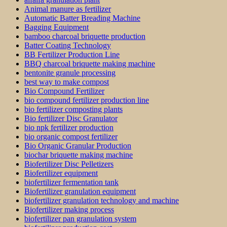
Animal manure as fertilizer
Automatic Batter Breading Machine
Bagging Equipment
bamboo charcoal briquette production
Batter Coating Technology
BB Fertilizer Production Line
BBQ charcoal briquette making machine
bentonite granule processing
best way to make compost
Bio Compound Fertilizer
bio compound fertilizer production line
bio fertilizer composting plants
Bio fertilizer Disc Granulator
bio npk fertilizer production
bio organic compost fertilizer
Bio Organic Granular Production
biochar briquette making machine
Biofertilizer Disc Pelletizers
Biofertilizer equipment
biofertilizer fermentation tank
Biofertilizer granulation equipment
biofertilizer granulation technology and machine
Biofertilizer making process
biofertilizer pan granulation system