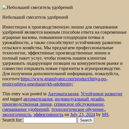
Небольшой смеситель удобрений
Инвестиции в производственную линию для смешивания
удобрений являются важным способом ответа на современные
аграрные вызовы, повышения плодородия почвы и
урожайности, а также способствуют устойчивому развитию
сельского хозяйства. Мы предлагаем профессиональные
технологии, эффективные производственные линии и
полный пакет услуг, чтобы помочь нашим клиентам
удерживать лидирующие позиции на конкурентном рынке и
совместно открывать новые горизонты в агропроизводстве.
Для получения дополнительной информации, пожалуйста,
посетите:
https://www.granulyator.com/product/liniya-po-
proizvodstvu-smeshannykh-udobreniy/
This entry was posted in
Автоматизация
,
Устойчивое развитие
and tagged
автоматизация
,
индивидуальный дизайн
,
производственная линия
,
сервисное обслуживание
,
смешивание удобрений
,
технологическое обучение.
,
экологичность
,
эффективность
on
July 23, 2024
by
MS
.
Search for: