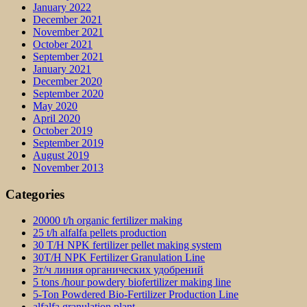
January 2022
December 2021
November 2021
October 2021
September 2021
January 2021
December 2020
September 2020
May 2020
April 2020
October 2019
September 2019
August 2019
November 2013
Categories
20000 t/h organic fertilizer making
25 t/h alfalfa pellets production
30 T/H NPK fertilizer pellet making system
30T/H NPK Fertilizer Granulation Line
3т/ч линия органических удобрений
5 tons /hour powdery biofertilizer making line
5-Ton Powdered Bio-Fertilizer Production Line
alfalfa granulation plant