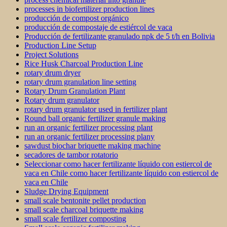
processes in biofertilizer production lines
producción de compost orgánico
producción de compostaje de estiércol de vaca
Producción de fertilizante granulado npk de 5 t/h en Bolivia
Production Line Setup
Project Solutions
Rice Husk Charcoal Production Line
rotary drum dryer
rotary drum granulation line setting
Rotary Drum Granulation Plant
Rotary drum granulator
rotary drum granulator used in fertilizer plant
Round ball organic fertilizer granule making
run an organic fertilizer processing plant
run an organic fertilizer processing plany
sawdust biochar briquette making machine
secadores de tambor rotatorio
Seleccionar como hacer fertilizante líquido con estiercol de
vaca en Chile como hacer fertilizante líquido con estiercol de
vaca en Chile
Sludge Drying Equipment
small scale bentonite pellet production
small scale charcoal briquette making
small scale fertilizer composting