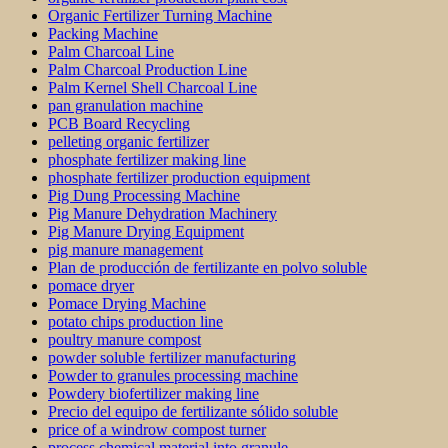
Organic Fertilizer Turning Machine
Packing Machine
Palm Charcoal Line
Palm Charcoal Production Line
Palm Kernel Shell Charcoal Line
pan granulation machine
PCB Board Recycling
pelleting organic fertilizer
phosphate fertilizer making line
phosphate fertilizer production equipment
Pig Dung Processing Machine
Pig Manure Dehydration Machinery
Pig Manure Drying Equipment
pig manure management
Plan de producción de fertilizante en polvo soluble
pomace dryer
Pomace Drying Machine
potato chips production line
poultry manure compost
powder soluble fertilizer manufacturing
Powder to granules processing machine
Powdery biofertilizer making line
Precio del equipo de fertilizante sólido soluble
price of a windrow compost turner
process chemical material into granule