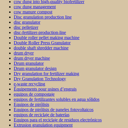
cow dung into high-quality biofertilizer
cow dung management
cow manure compost
Disc granulation production line
disc granulator
disc pelletizer
disc-fertilizer-production-line
Double roller pellet making machine
Double Roller Press Granulator
double shaft shredder machine
drum dryer
drum dryer machine
Drum granulator
Drum granulator design
Dry granulation for fertilizer making
Dry Granulation Technology
e-waste recycling
Équipements pour usines d’engrais
equipos de compostaje
equipos de fertilizantes solubles en agua sólidos
Equipos de pirólisis
Equipos de pirólisis de paneles fotovoltaicos
equipos de reciclaje de baterías
Equipos para el reciclaje de residuos electrónicos
Extrusion granulation equipment