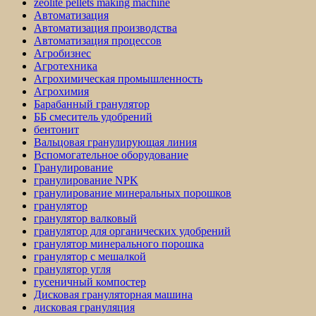
zeolite pellets making machine
Автоматизация
Автоматизация производства
Автоматизация процессов
Агробизнес
Агротехника
Агрохимическая промышленность
Агрохимия
Барабанный гранулятор
ББ смеситель удобрений
бентонит
Вальцовая гранулирующая линия
Вспомогательное оборудование
Гранулирование
гранулирование NPK
гранулирование минеральных порошков
гранулятор
гранулятор валковый
гранулятор для органических удобрений
гранулятор минерального порошка
гранулятор с мешалкой
гранулятор угля
гусеничный компостер
Дисковая грануляторная машина
дисковая грануляция