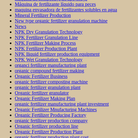
Máquina de fertilizante líquido para peces
maquina envasadora de fertilizantes solubles en agua
Mineral Fertilizer Production
New type organic fertilizer granulation machine
News
NPK Dry Granulation Technology
NPK Fertilizer Granulation Line
NPK Fertilizer Making Process
NPK Fertilizer Production Plant
NPK lliquid fertilizer production equipment
NPK Wet Granulation Technology
organci fertilizer manufacturing plant
organic compound fertilizer making
Organic Fertilizer Business
organic fertilizer composting machine
organic fertilizer granulation plant
Organic fertilizer granulator
Organic Fertilizer Making Plan
organic fertilizer manufacturing plant investment
Organic Fertilizer Mnufacturing Machines
Organic Fertilizer Producing Factory
organic fertilizer production company
Organic fertilizer production line
Organic Fertilizer Production Plant
organic fertilizer production plant cost