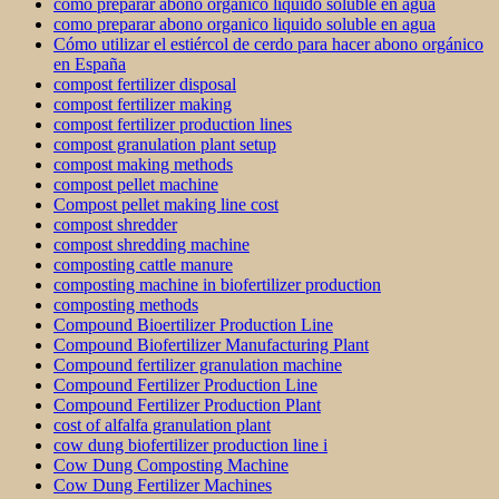
como preparar abono organico liquido soluble en agua
como preparar abono organico liquido soluble en agua
Cómo utilizar el estiércol de cerdo para hacer abono orgánico
en España
compost fertilizer disposal
compost fertilizer making
compost fertilizer production lines
compost granulation plant setup
compost making methods
compost pellet machine
Compost pellet making line cost
compost shredder
compost shredding machine
composting cattle manure
composting machine in biofertilizer production
composting methods
Compound Bioertilizer Production Line
Compound Biofertilizer Manufacturing Plant
Compound fertilizer granulation machine
Compound Fertilizer Production Line
Compound Fertilizer Production Plant
cost of alfalfa granulation plant
cow dung biofertilizer production line i
Cow Dung Composting Machine
Cow Dung Fertilizer Machines