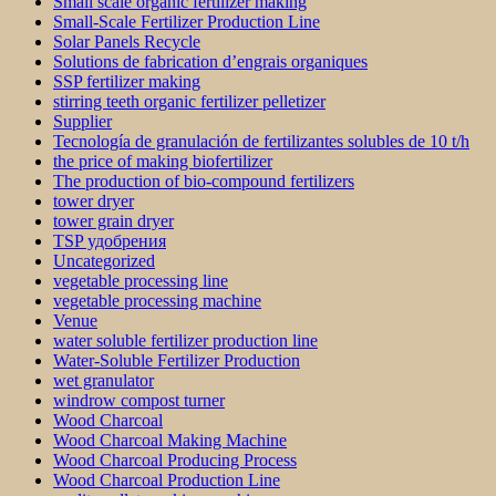
Small scale organic fertilizer making
Small-Scale Fertilizer Production Line
Solar Panels Recycle
Solutions de fabrication d’engrais organiques
SSP fertilizer making
stirring teeth organic fertilizer pelletizer
Supplier
Tecnología de granulación de fertilizantes solubles de 10 t/h
the price of making biofertilizer
The production of bio-compound fertilizers
tower dryer
tower grain dryer
TSP удобрения
Uncategorized
vegetable processing line
vegetable processing machine
Venue
water soluble fertilizer production line
Water-Soluble Fertilizer Production
wet granulator
windrow compost turner
Wood Charcoal
Wood Charcoal Making Machine
Wood Charcoal Producing Process
Wood Charcoal Production Line