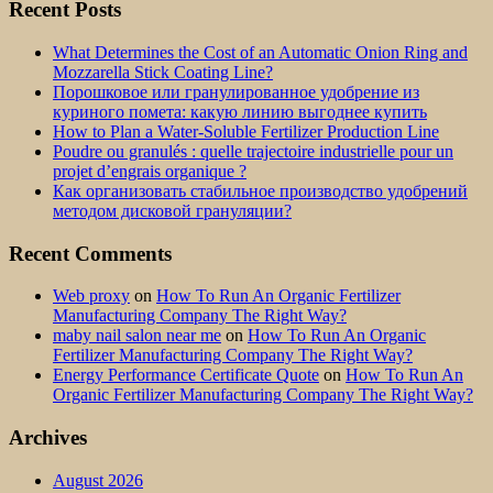
Recent Posts
What Determines the Cost of an Automatic Onion Ring and
Mozzarella Stick Coating Line?
Порошковое или гранулированное удобрение из
куриного помета: какую линию выгоднее купить
How to Plan a Water-Soluble Fertilizer Production Line
Poudre ou granulés : quelle trajectoire industrielle pour un
projet d’engrais organique ?
Как организовать стабильное производство удобрений
методом дисковой грануляции?
Recent Comments
Web proxy
on
How To Run An Organic Fertilizer
Manufacturing Company The Right Way?
maby nail salon near me
on
How To Run An Organic
Fertilizer Manufacturing Company The Right Way?
Energy Performance Certificate Quote
on
How To Run An
Organic Fertilizer Manufacturing Company The Right Way?
Archives
August 2026