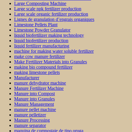
Large Composting Machine
Large scale npk fertilizer production
Large scale organic fertilizer production
Lignes de granulation d’engrais organiques
Limestone Pellets Plant
Limestone Powder Granulator
liquid biofertilizer making technology
liquid biofertilizer production
liquid fertilizer manufacturing
machine for making water soluble fertilizer
make cow manure fertilizer
Make Fertilizer Materials into Granules
making bio compound fertilizer
making limestone pellets
Manufacturer
manure dehydrator machine
Manure Fertilizer Machine
Manure into Compost
Manure into Granules
Manure Management
manure pellet machine
manure pelletizer
Manure Processing
manure separator
maquina de compostaje de tipo oruga