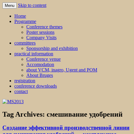
Skip to content
Menu
MS2013
Home
Programme
Conference themes
Poster sessions
Company Visits
committees
Sponsorship and exhibition
practical information
Conference venue
Accomodation
about VCM, inagro, Ugent and POM
About Bruges
registration
conference downloads
contact
Tag Archives:
смешивание удобрений
Создание эффективной производственной линии