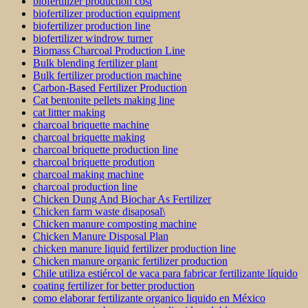
biofertilizer production cost
biofertilizer production equipment
biofertilizer production line
biofertilizer windrow turner
Biomass Charcoal Production Line
Bulk blending fertilizer plant
Bulk fertilizer production machine
Carbon-Based Fertilizer Production
Cat bentonite pellets making line
cat littter making
charcoal briquette machine
charcoal briquette making
charcoal briquette production line
charcoal briquette prodution
charcoal making machine
charcoal production line
Chicken Dung And Biochar As Fertilizer
Chicken farm waste disaposal\
Chicken manure composting machine
Chicken Manure Disposal Plan
chicken manure liquid fertilizer production line
Chicken manure organic fertilizer production
Chile utiliza estiércol de vaca para fabricar fertilizante líquido
coating fertilizer for better production
como elaborar fertilizante organico liquido en México