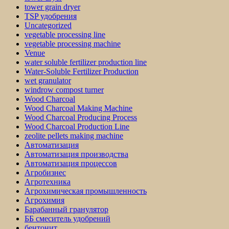
tower grain dryer
TSP удобрения
Uncategorized
vegetable processing line
vegetable processing machine
Venue
water soluble fertilizer production line
Water-Soluble Fertilizer Production
wet granulator
windrow compost turner
Wood Charcoal
Wood Charcoal Making Machine
Wood Charcoal Producing Process
Wood Charcoal Production Line
zeolite pellets making machine
Автоматизация
Автоматизация производства
Автоматизация процессов
Агробизнес
Агротехника
Агрохимическая промышленность
Агрохимия
Барабанный гранулятор
ББ смеситель удобрений
бентонит