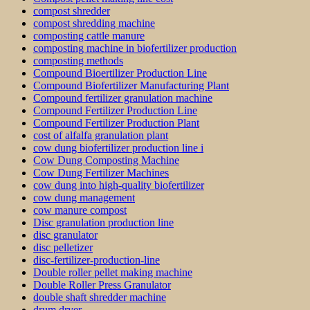
compost shredder
compost shredding machine
composting cattle manure
composting machine in biofertilizer production
composting methods
Compound Bioertilizer Production Line
Compound Biofertilizer Manufacturing Plant
Compound fertilizer granulation machine
Compound Fertilizer Production Line
Compound Fertilizer Production Plant
cost of alfalfa granulation plant
cow dung biofertilizer production line i
Cow Dung Composting Machine
Cow Dung Fertilizer Machines
cow dung into high-quality biofertilizer
cow dung management
cow manure compost
Disc granulation production line
disc granulator
disc pelletizer
disc-fertilizer-production-line
Double roller pellet making machine
Double Roller Press Granulator
double shaft shredder machine
drum dryer