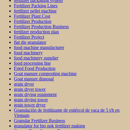
fertilizer packaging system
Fertilizer Packing Lines
fertilizer pellet machine
Fertilizer Plant Cost
Fertilizer Production
Fertilizer Production Business
fertilizer production plan
Fertilizer Project
flat die granulator
food machine manufacturer
food machinery
food machinery supplier
food processing line
Fried Food Production
Goat manure composting machine
Goat manure disposal
grain dryer
grain dryer tower
grain drying equipment
grain drying tower
grain tower dryer
Granulación de fertilizante de estiércol de vaca de 5 t/h en
Vietnam
Granular Fertilizer Business
granulator for bio npk fertilizer making