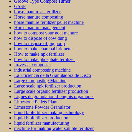
Groove Type Compost Turner
GSSP
horse manure as fertilizer
Horse manure composting
horse manure fertilizer pellet machine
Horse manure management
how to compost your goat manure
how to dispose of cow dung
how to dispose of pig poop
how to make charcoal briquette
How to make npk fertilizer
how to make phosphate fertilizer
In-vessel composter
industrial composting machine
La Eficiencia de la Granuladora de Disco
Large Composting Machine
Large scale npk fertilizer production
Large scale organic fertilizer production
Lignes de granulation d’engrais organiques
Limestone Pellets Plant
Limestone Powder Granulator
liquid biofertilizer making technology
liquid biofertilizer production
liquid fertilizer manufacturing
machine for making water soluble fertilizer