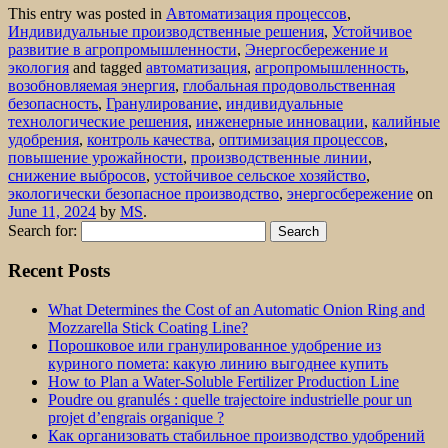
This entry was posted in
Автоматизация процессов
,
Индивидуальные производственные решения
,
Устойчивое
развитие в агропромышленности
,
Энергосбережение и
экология
and tagged
автоматизация
,
агропромышленность
,
возобновляемая энергия
,
глобальная продовольственная
безопасность
,
Гранулирование
,
индивидуальные
технологические решения
,
инженерные инновации
,
калийные
удобрения
,
контроль качества
,
оптимизация процессов
,
повышение урожайности
,
производственные линии
,
снижение выбросов
,
устойчивое сельское хозяйство
,
экологически безопасное производство
,
энергосбережение
on
June 11, 2024
by
MS
.
Search for:
Recent Posts
What Determines the Cost of an Automatic Onion Ring and
Mozzarella Stick Coating Line?
Порошковое или гранулированное удобрение из
куриного помета: какую линию выгоднее купить
How to Plan a Water-Soluble Fertilizer Production Line
Poudre ou granulés : quelle trajectoire industrielle pour un
projet d’engrais organique ?
Как организовать стабильное производство удобрений