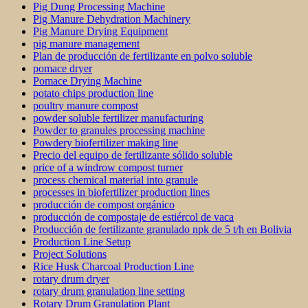
Pig Dung Processing Machine
Pig Manure Dehydration Machinery
Pig Manure Drying Equipment
pig manure management
Plan de producción de fertilizante en polvo soluble
pomace dryer
Pomace Drying Machine
potato chips production line
poultry manure compost
powder soluble fertilizer manufacturing
Powder to granules processing machine
Powdery biofertilizer making line
Precio del equipo de fertilizante sólido soluble
price of a windrow compost turner
process chemical material into granule
processes in biofertilizer production lines
producción de compost orgánico
producción de compostaje de estiércol de vaca
Producción de fertilizante granulado npk de 5 t/h en Bolivia
Production Line Setup
Project Solutions
Rice Husk Charcoal Production Line
rotary drum dryer
rotary drum granulation line setting
Rotary Drum Granulation Plant