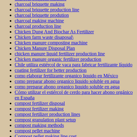
charcoal briquette making
charcoal briquette production line
charcoal briquette prodution
charcoal making machine
charcoal production line
Chicken Dung And Biochar As Fertilizer
Chicken farm waste disaposal\
Chicken manure composting machine
Chicken Manure Disposal Plan
chicken manure liquid fertilizer production line
Chicken manure organic fertilizer production
Chile utiliza estiércol de vaca para fabricar fertilizante líquido
coating fertilizer for better production
como elaborar fertilizante organico liquido en México
como preparar abono organico liquido soluble en agua
como preparar abono organico liquido soluble en agua
Cómo utilizar el estiércol de cerdo para hacer abono orgánico
en España
compost fertilizer disposal
compost fertilizer making
compost fertilizer production lines
compost granulation plant setup
compost making methods
compost pellet machine
Compost pellet making line cost