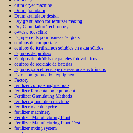
drum dryer machine
Drum granulator
Drum granulator design
Dry granulation for fertilizer making
Dry Granulation Technology
e-waste recycling
Équipements pour usines d’engrais
equipos de compostaje
equipos de fertilizantes solubles en agua sólidos
Equipos de pirólisis
Equipos de pirólisis de paneles fotovoltaicos
equipos de reciclaje de baterías
Equipos para el reciclaje de residuos electrónicos
Extrusion granulation equipment
Factory
fertilizer composting methods
fertilizer fermentation equipment
Fertilizer Granulating Methods
fertilizer granulation machine
fertilizer machine price
fertilizer machinery
Fertilizer Manufacturing Plant
Fertilizer Manufacturing Plant Cost
fertilizer mxing system