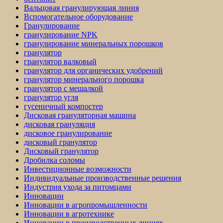
Вальцовая гранулирующая линия
Вспомогательное оборудование
Гранулирование
гранулирование NPK
гранулирование минеральных порошков
гранулятор
гранулятор валковый
гранулятор для органических удобрений
гранулятор минерального порошка
гранулятор с мешалкой
гранулятор угля
гусеничный компостер
Дисковая грануляторная машина
дисковая грануляция
дисковое гранулирование
дисковый гранулятор
Дисковый гранулятор
Дробилка соломы
Инвестиционные возможности
Индивидуальные производственные решения
Индустрия ухода за питомцами
Инновации
Инновации в агропромышленности
Инновации в агротехнике
Инновации в производственных линиях