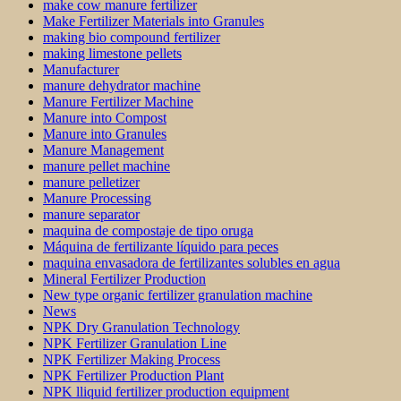
make cow manure fertilizer
Make Fertilizer Materials into Granules
making bio compound fertilizer
making limestone pellets
Manufacturer
manure dehydrator machine
Manure Fertilizer Machine
Manure into Compost
Manure into Granules
Manure Management
manure pellet machine
manure pelletizer
Manure Processing
manure separator
maquina de compostaje de tipo oruga
Máquina de fertilizante líquido para peces
maquina envasadora de fertilizantes solubles en agua
Mineral Fertilizer Production
New type organic fertilizer granulation machine
News
NPK Dry Granulation Technology
NPK Fertilizer Granulation Line
NPK Fertilizer Making Process
NPK Fertilizer Production Plant
NPK lliquid fertilizer production equipment