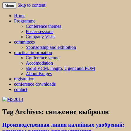
Skip to content
Menu
MS2013
Home
Programme
Conference themes
Poster sessions
Company Visits
committees
Sponsorship and exhibition
practical information
Conference venue
Accomodation
about VCM, inagro, Ugent and POM
About Bruges
registration
conference downloads
contact
Tag Archives:
снижение выбросов
Производственная линия калийных удобрений: