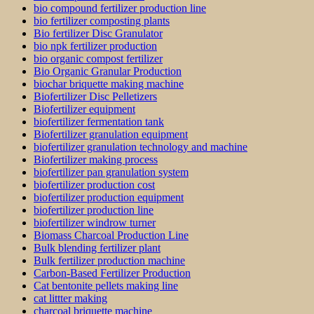
bio compound fertilizer production line
bio fertilizer composting plants
Bio fertilizer Disc Granulator
bio npk fertilizer production
bio organic compost fertilizer
Bio Organic Granular Production
biochar briquette making machine
Biofertilizer Disc Pelletizers
Biofertilizer equipment
biofertilizer fermentation tank
Biofertilizer granulation equipment
biofertilizer granulation technology and machine
Biofertilizer making process
biofertilizer pan granulation system
biofertilizer production cost
biofertilizer production equipment
biofertilizer production line
biofertilizer windrow turner
Biomass Charcoal Production Line
Bulk blending fertilizer plant
Bulk fertilizer production machine
Carbon-Based Fertilizer Production
Cat bentonite pellets making line
cat littter making
charcoal briquette machine