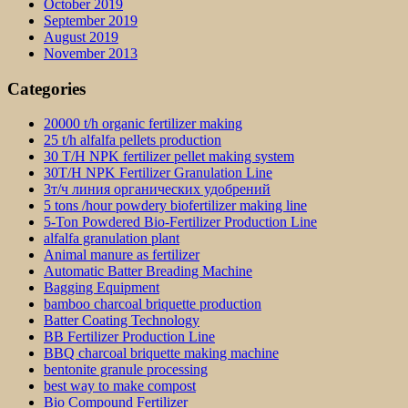
October 2019
September 2019
August 2019
November 2013
Categories
20000 t/h organic fertilizer making
25 t/h alfalfa pellets production
30 T/H NPK fertilizer pellet making system
30T/H NPK Fertilizer Granulation Line
3т/ч линия органических удобрений
5 tons /hour powdery biofertilizer making line
5-Ton Powdered Bio-Fertilizer Production Line
alfalfa granulation plant
Animal manure as fertilizer
Automatic Batter Breading Machine
Bagging Equipment
bamboo charcoal briquette production
Batter Coating Technology
BB Fertilizer Production Line
BBQ charcoal briquette making machine
bentonite granule processing
best way to make compost
Bio Compound Fertilizer