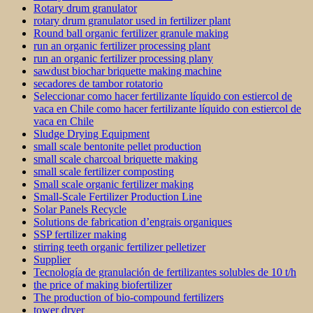
Rotary drum granulator
rotary drum granulator used in fertilizer plant
Round ball organic fertilizer granule making
run an organic fertilizer processing plant
run an organic fertilizer processing plany
sawdust biochar briquette making machine
secadores de tambor rotatorio
Seleccionar como hacer fertilizante líquido con estiercol de
vaca en Chile como hacer fertilizante líquido con estiercol de
vaca en Chile
Sludge Drying Equipment
small scale bentonite pellet production
small scale charcoal briquette making
small scale fertilizer composting
Small scale organic fertilizer making
Small-Scale Fertilizer Production Line
Solar Panels Recycle
Solutions de fabrication d’engrais organiques
SSP fertilizer making
stirring teeth organic fertilizer pelletizer
Supplier
Tecnología de granulación de fertilizantes solubles de 10 t/h
the price of making biofertilizer
The production of bio-compound fertilizers
tower dryer