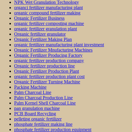
NPK Wet Granulation Technology
organci fertilizer manufacturing plant
organic compound fertilizer making
Organic Fertilizer Business
organic fertilizer composting machine
organic fertilizer granulation plant
Organic fertilizer granulator
Organic Fertilizer Making Plan
organic fertilizer manufacturing plant investment
Organic Fertilizer Mnufacturing Machines
Organic Fertilizer Producing Factory
organic fertilizer production company
Organic fertilizer production line
Organic Fertilizer Production Plant
organic fertilizer production plant cost
Organic Fertilizer Turning Machine
Packing Machine
Palm Charcoal Line
Palm Charcoal Production Line
Palm Kernel Shell Charcoal Line
pan granulation machine
PCB Board Recycling
pelleting organic fertilizer
phosphate fertilizer making line
phosphate fertilizer production equipment