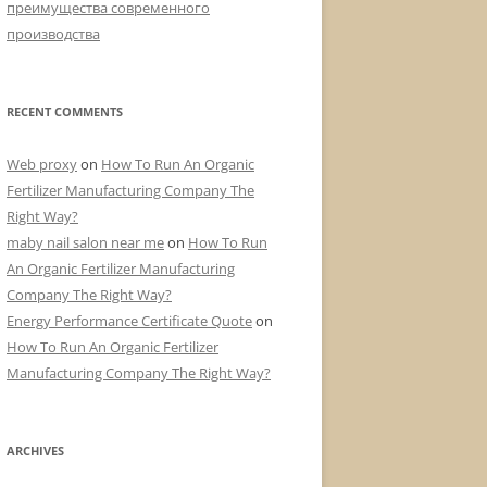
преимущества современного
производства
RECENT COMMENTS
Web proxy
on
How To Run An Organic
Fertilizer Manufacturing Company The
Right Way?
maby nail salon near me
on
How To Run
An Organic Fertilizer Manufacturing
Company The Right Way?
Energy Performance Certificate Quote
on
How To Run An Organic Fertilizer
Manufacturing Company The Right Way?
ARCHIVES