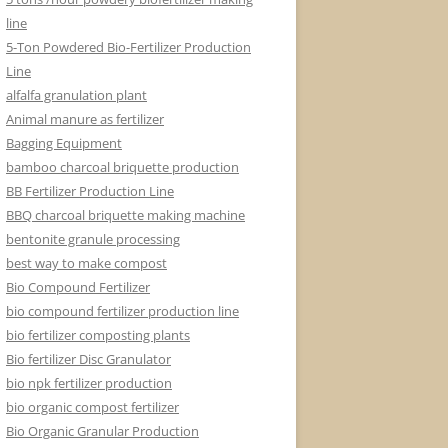
line
5-Ton Powdered Bio-Fertilizer Production
Line
alfalfa granulation plant
Animal manure as fertilizer
Bagging Equipment
bamboo charcoal briquette production
BB Fertilizer Production Line
BBQ charcoal briquette making machine
bentonite granule processing
best way to make compost
Bio Compound Fertilizer
bio compound fertilizer production line
bio fertilizer composting plants
Bio fertilizer Disc Granulator
bio npk fertilizer production
bio organic compost fertilizer
Bio Organic Granular Production