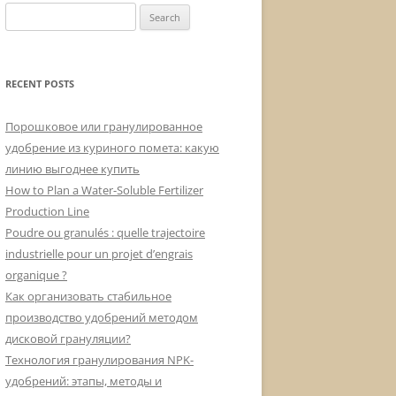
Search
for:
RECENT POSTS
Порошковое или гранулированное
удобрение из куриного помета: какую
линию выгоднее купить
How to Plan a Water-Soluble Fertilizer
Production Line
Poudre ou granulés : quelle trajectoire
industrielle pour un projet d’engrais
organique ?
Как организовать стабильное
производство удобрений методом
дисковой грануляции?
Технология гранулирования NPK-
удобрений: этапы, методы и