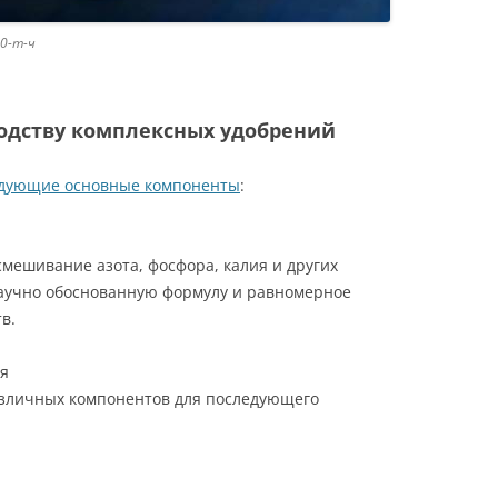
10-т-ч
водству комплексных удобрений
едующие основные компоненты
:
мешивание азота, фосфора, калия и других
научно обоснованную формулу и равномерное
в.
я
зличных компонентов для последующего