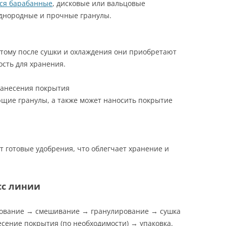
ся барабанные
, дисковые или вальцовые
днородные и прочные гранулы.
этому после сушки и охлаждения они приобретают
сть для хранения.
нанесения покрытия
ющие гранулы, а также может наносить покрытие
т готовые удобрения, что облегчает хранение и
сс линии
рование → смешивание → гранулирование → сушка
сение покрытия (по необходимости) → упаковка.