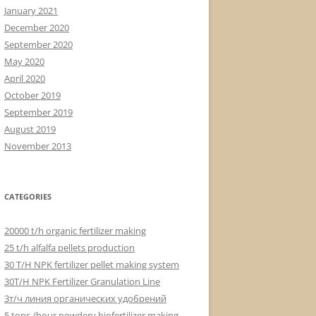
January 2021
December 2020
September 2020
May 2020
April 2020
October 2019
September 2019
August 2019
November 2013
CATEGORIES
20000 t/h organic fertilizer making
25 t/h alfalfa pellets production
30 T/H NPK fertilizer pellet making system
30T/H NPK Fertilizer Granulation Line
3т/ч линия органических удобрений
5 tons /hour powdery biofertilizer making