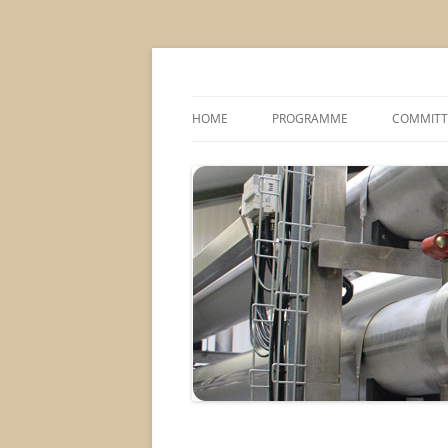
MS2013
HOME
PROGRAMME
COMMITT
CONFERENCE THEMES
SPONSOR
POSTER SESSIONS
COMPANY VISITS