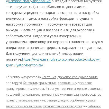
Дисковое гранулирование
выглядит простым («крутится
— и получается»), но стабильность достигается
контуром: усреднение сырья → смешение и настройка
влажности → диск и настройка фракции → сушка и
настройка прочности → грохочение и возврат для
выхода → аспирация и возврат пыли для экологии и
себестоимости. Когда эти узлы измеряемы и
управляемы, производство перестаёт зависеть от «чутья
оператора» и начинает держать параметры по данным.
Для получения дополнительной информации
посетите:
https://www.granulyator.com/product/diskovyy-
granulyator-bentonita/
This entry was posted in
бентонит
,
дисковое гранулирование
and tagged
бентонит
,
грануляция
,
грохочение
,
дисковое
гранулирование
,
дисковый гранулятор
,
инженерные решения
,
кошачий наполнитель
,
почвенные улучшители
,
производство
гранул
,
пылеулавливание
,
рециркуляция
,
сорбенты
,
сушка
,
технологическая схема
,
технология производства
on
February