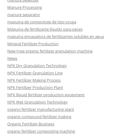
manure pelletizer
Manure Processing
manure separator
maquina de compostaje de tipo oruga
Máquina de fertilizante líquido para peces
maquina envasadora de fertilizantes solubles en agua
Mineral Fertilizer Production
New type organic fertilizer granulation machine
News
NPK Dry Granulation Technology
NPK Fertilizer Granulation Line
NPK Fertilizer Making Process
NPK Fertilizer Production Plant
NPK lliquid fertilizer production equipment
NPK Wet Granulation Technology
organci fertilizer manufacturing plant
organic compound fertilizer making
Organic Fertilizer Business
organic fertilizer composting machine