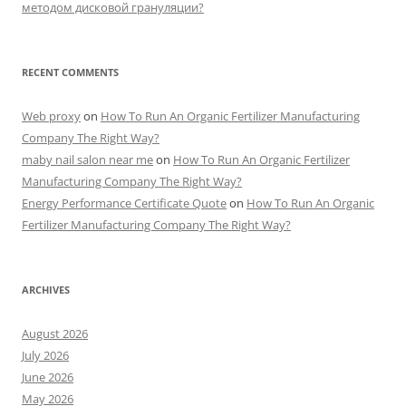
методом дисковой грануляции?
RECENT COMMENTS
Web proxy
on
How To Run An Organic Fertilizer Manufacturing
Company The Right Way?
maby nail salon near me
on
How To Run An Organic Fertilizer
Manufacturing Company The Right Way?
Energy Performance Certificate Quote
on
How To Run An Organic
Fertilizer Manufacturing Company The Right Way?
ARCHIVES
August 2026
July 2026
June 2026
May 2026