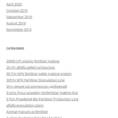
April 2020
October 2019
September 2019
August 2019
November 2013
CATEGORIES
20000 t/h organic fertilizer making
25 t/h alfalfa pellets production
30 T/H NPK fertilizer pellet making system
30T/H NPK Fertilizer Granulation Line
3т/ч линия органических удобрений
5 tons /hour powdery biofertilizer making line
5-Ton Powdered Bio-Fertilizer Production Line
alfalfa granulation plant
Animal manure as fertilizer