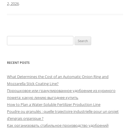
2, 2026
.
Search
for:
RECENT POSTS
What Determines the Cost of an Automatic Onion Ring and
Mozzarella Stick Coating Line?
Порошковое или гранулированное удобрение из куриного
помета: какую линию выгоднее купить
How to Plan a Water-Soluble Fertilizer Production Line
Poudre ou granulés : quelle trajectoire industrielle pour un projet
d’engrais organique ?
Как организовать стабильное производство удобрений