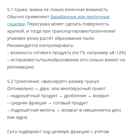
5.1 Сушка: важна не только конечная влажность
Обычно применяют
барабанные или ленточные
сушилки
. Пересушка может сделать поверхность
хрупкой, и тогда при транспортировке/грохочении/
упаковке резко растёт образование пыли.
Рекомендуется контролировать:
– влажность готового продукта (по ТЗ, например ≤8–12%)
– истираемость/пылеобразование (это сильно влияет на
рекламации)
5.2 Грохочение: «фиксирует» размер гранул
Оптимально — двух- или многоярусный грохот:
– надрешётный продукт → дробление → возврат
– средняя фракция → готовый продукт
– подрешётная мелочь → возврат в смешение/на диск
(как ядра)
Сита подбирают под целевую фракцию с учётом