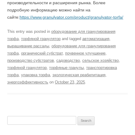
производительности и расширения рынка. Более
подробную информацию можно найти на
сайте:
https://www.granulyator.com/product/granulyator-torfa/
This entry was posted in
оборудование для гранулирования
торфа
,
торфяной гранулятор
and tagged
автоматизация
,
выращивание рассады
,
оборудование для гранулирования
торфа
,
органический субстрат
,
почвенное улучшение
,
производство субстратов
,
садоводство
,
сельское хозяйство
,
торфяной гранулятор
,
торфяные гранулы
,
транспортировка
торфа
,
упаковка торфа
,
экологическая реабилитация
,
энергоэффективность
on
October 23, 2025
.
Search
for: