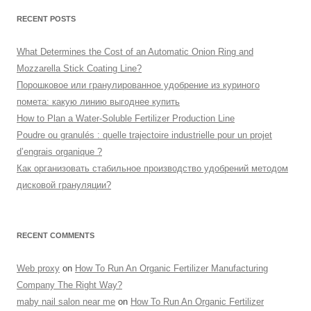
RECENT POSTS
What Determines the Cost of an Automatic Onion Ring and
Mozzarella Stick Coating Line?
Порошковое или гранулированное удобрение из куриного
помета: какую линию выгоднее купить
How to Plan a Water-Soluble Fertilizer Production Line
Poudre ou granulés : quelle trajectoire industrielle pour un projet
d’engrais organique ?
Как организовать стабильное производство удобрений методом
дисковой грануляции?
RECENT COMMENTS
Web proxy
on
How To Run An Organic Fertilizer Manufacturing
Company The Right Way?
maby nail salon near me
on
How To Run An Organic Fertilizer