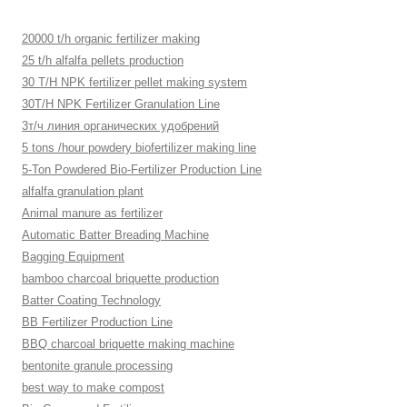
20000 t/h organic fertilizer making
25 t/h alfalfa pellets production
30 T/H NPK fertilizer pellet making system
30T/H NPK Fertilizer Granulation Line
3т/ч линия органических удобрений
5 tons /hour powdery biofertilizer making line
5-Ton Powdered Bio-Fertilizer Production Line
alfalfa granulation plant
Animal manure as fertilizer
Automatic Batter Breading Machine
Bagging Equipment
bamboo charcoal briquette production
Batter Coating Technology
BB Fertilizer Production Line
BBQ charcoal briquette making machine
bentonite granule processing
best way to make compost