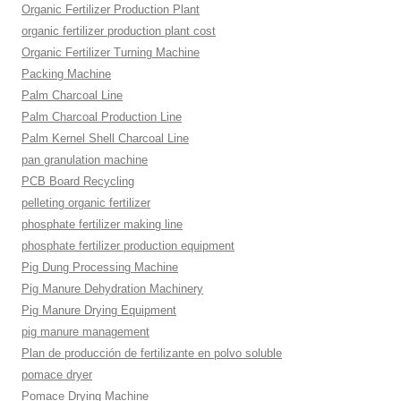
Organic Fertilizer Production Plant
organic fertilizer production plant cost
Organic Fertilizer Turning Machine
Packing Machine
Palm Charcoal Line
Palm Charcoal Production Line
Palm Kernel Shell Charcoal Line
pan granulation machine
PCB Board Recycling
pelleting organic fertilizer
phosphate fertilizer making line
phosphate fertilizer production equipment
Pig Dung Processing Machine
Pig Manure Dehydration Machinery
Pig Manure Drying Equipment
pig manure management
Plan de producción de fertilizante en polvo soluble
pomace dryer
Pomace Drying Machine