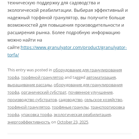
техническую поддержку для садоводства и
экологической реабилитации. Выбирая эффективный и
надежный торфяной гранулятор, вы получите больше
возможностей для повышения производительности и
расширения рынка. Более подробную информацию
можно найти на
сайте:
https://www.granulyator.com/product/granulyator-
torfa/
This entry was posted in
оборудование для гранулирования
торфа
,
торфяной гранулятор
and tagged
автоматизация
,
выращивание рассады
,
оборудование для гранулирования
торфа
,
органический субстрат
,
почвенное улучшение
,
производство субстратов
,
садоводство
,
сельское хозяйство
,
торфяной гранулятор
,
торфяные гранулы
,
транспортировка
торфа
,
упаковка торфа
,
экологическая реабилитация
,
энергоэффективность
on
October 23, 2025
.