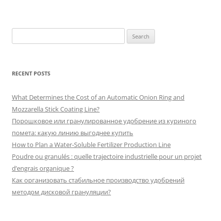
Search
for:
RECENT POSTS
What Determines the Cost of an Automatic Onion Ring and
Mozzarella Stick Coating Line?
Порошковое или гранулированное удобрение из куриного
помета: какую линию выгоднее купить
How to Plan a Water-Soluble Fertilizer Production Line
Poudre ou granulés : quelle trajectoire industrielle pour un projet
d’engrais organique ?
Как организовать стабильное производство удобрений
методом дисковой грануляции?