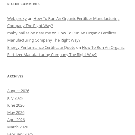
RECENT COMMENTS
Web proxy
on
How To Run An Organic Fertilizer Manufacturing
Company The Right Way?
maby nail salon near me
on
How To Run An Organic Fertilizer
Manufacturing Company The Right Way?
Energy Performance Certificate Quote
on
How To Run An Organic
Fertilizer Manufacturing Company The Right Way?
ARCHIVES
August 2026
July 2026
June 2026
May 2026
April 2026
March 2026
February 2026