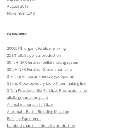
August 2019
November 2013
CATEGORIES
20000 t/h organic fertilizer making
25 t/h alfalfa pellets production
30 T/H NPK fertilizer pellet making system
30T/H NPK Fertilizer Granulation Line
3т/ч линия органических удобрений
5 tons /hour powdery biofertilizer making line
5-Ton Powdered Bio-Fertilizer Production Line
alfalfa granulation plant
Animal manure as fertilizer
Automatic Batter Breading Machine
Bagging Equipment
bamboo charcoal briquette production