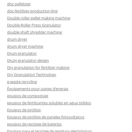
disc pelletizer
disc-fertilizer-production-line
Double roller pellet making machine
Double Roller Press Granulator
double shaft shredder machine
drum dryer
drum dryer machine
Drum granulator
Drum granulator design
Dry granulation for fertilizer making
Dry Granulation Technology
e-waste recycling
Équipements pour usines d’engrais
equipos de compostaje
equipos de fertilizantes solubles en agua sólidos
Equipos de pirólisis
Equipos de pirólisis de paneles fotovoltaicos
equipos de reciclaje de baterías
Equipos para el reciclaje de residuos electrónicos