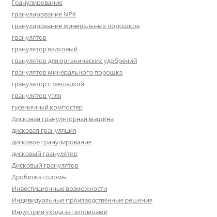
Гранулирование
гранулирование NPK
гранулирование минеральных порошков
гранулятор
гранулятор валковый
гранулятор для органических удобрений
гранулятор минерального порошка
гранулятор с мешалкой
гранулятор угля
гусеничный компостер
Дисковая грануляторная машина
дисковая грануляция
дисковое гранулирование
дисковый гранулятор
Дисковый гранулятор
Дробилка соломы
Инвестиционные возможности
Индивидуальные производственные решения
Индустрия ухода за питомцами