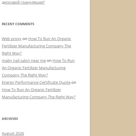
дисковой грануляции?
RECENT COMMENTS
Web proxy
on
How To Run An Organic
Fertilizer Manufacturing Company The
Right Way?
maby nail salon near me
on
How To Run
An Organic Fertilizer Manufacturing
Company The Right Way?
Energy Performance Certificate Quote
on
How To Run An Organic Fertilizer
Manufacturing Company The Right Way?
ARCHIVES
August 2026