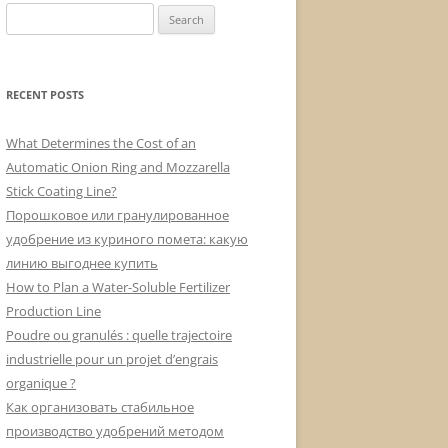
Search
for:
RECENT POSTS
What Determines the Cost of an
Automatic Onion Ring and Mozzarella
Stick Coating Line?
Порошковое или гранулированное
удобрение из куриного помета: какую
линию выгоднее купить
How to Plan a Water-Soluble Fertilizer
Production Line
Poudre ou granulés : quelle trajectoire
industrielle pour un projet d’engrais
organique ?
Как организовать стабильное
производство удобрений методом