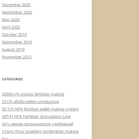
December 2020
September 2020
May 2020
April 2020
October 2019
September 2019
August 2019
November 2013
CATEGORIES
20000 t/h organic fertilizer making
25 t/h alfalfa pellets production
30 T/H NPK fertilizer pellet making system
30T/H NPK Fertilizer Granulation Line
3т/ч линия органических удобрений
5 tons /hour powdery biofertilizer making
line