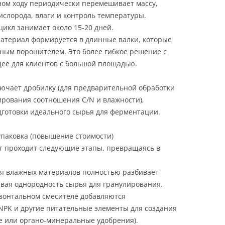
ном ходу периодически перемешивает массу,
слорода, влаги и контроль температуры.
икл занимает около 15-20 дней.
Материал формируется в длинные валки, которые
ым ворошителем. Это более гибкое решение с
щее для клиентов с большой площадью.
ючает дробилку (для предварительной обработки
улирования соотношения C/N и влажности),
дготовки идеального сырья для ферментации.
упаковка (повышение стоимости)
т проходит следующие этапы, превращаясь в
ля влажных материалов полностью разбивает
вая однородность сырья для гранулирования.
изонтальном смесителе добавляются
PK и другие питательные элементы для создания
е или органо-минеральные удобрения).