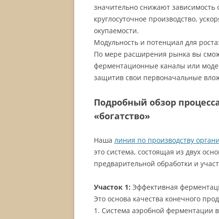
значительно снижают зависимость о
круглосуточное производство, уско
окупаемости.
Модульность и потенциал для роста
По мере расширения рынка вы смож
ферментационные каналы или моде
защитив свои первоначальные вло
Подробный обзор процесса
«богатство»
Наша
линия по производству орган
это система, состоящая из двух осн
предварительной обработки и участ
Участок 1:
Эффективная ферментация
Это основа качества конечного про
1. Система аэробной ферментации в 