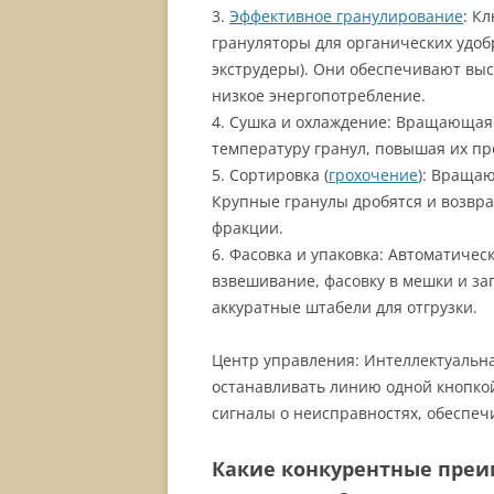
3.
Эффективное гранулирование
: К
грануляторы для органических удоб
экструдеры). Они обеспечивают выс
низкое энергопотребление.
4. Сушка и охлаждение: Вращающая
температуру гранул, повышая их пр
5. Сортировка (
грохочение
): Враща
Крупные гранулы дробятся и возвр
фракции.
6. Фасовка и упаковка: Автоматиче
взвешивание, фасовку в мешки и з
аккуратные штабели для отгрузки.
Центр управления: Интеллектуальна
останавливать линию одной кнопко
сигналы о неисправностях, обеспеч
Какие конкурентные преи