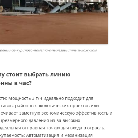
обрений-из-куриного-помета-с-пылезащитным-кожухом
му стоит выбрать линию
нны в час?
ти: Мощность 3 т/ч идеально подходит для
тивов, районных экологических проектов или
ечивает заметную экономическую эффективность и
 чрезмерного давления из-за высоких
деальная отправная точка» для входа в отрасль.
купаемость: Автоматизация и механизация