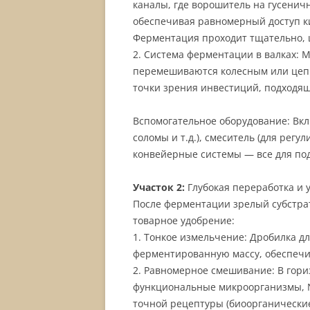
каналы, где ворошитель на гусенич
обеспечивая равномерный доступ ки
Ферментация проходит тщательно, ц
2. Система ферментации в валках: 
перемешиваются колесным или цепн
точки зрения инвестиций, подходя
Вспомогательное оборудование: Вкл
соломы и т.д.), смеситель (для рег
конвейерные системы — все для по
Участок 2:
Глубокая переработка и 
После ферментации зрелый субстра
товарное удобрение:
1. Тонкое измельчение: Дробилка д
ферментированную массу, обеспечи
2. Равномерное смешивание: В гор
функциональные микроорганизмы, N
точной рецептуры (биоорганически