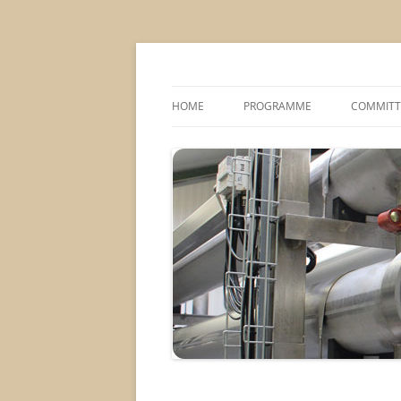
MS2013
HOME
PROGRAMME
COMMITT
CONFERENCE THEMES
SPONSOR
POSTER SESSIONS
COMPANY VISITS