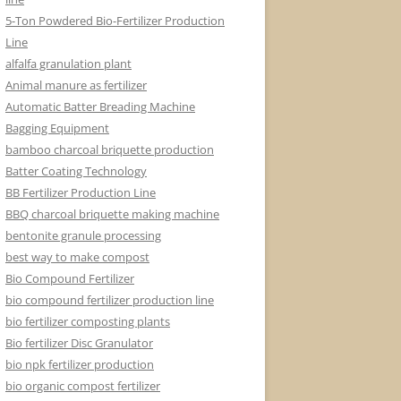
5-Ton Powdered Bio-Fertilizer Production
Line
alfalfa granulation plant
Animal manure as fertilizer
Automatic Batter Breading Machine
Bagging Equipment
bamboo charcoal briquette production
Batter Coating Technology
BB Fertilizer Production Line
BBQ charcoal briquette making machine
bentonite granule processing
best way to make compost
Bio Compound Fertilizer
bio compound fertilizer production line
bio fertilizer composting plants
Bio fertilizer Disc Granulator
bio npk fertilizer production
bio organic compost fertilizer