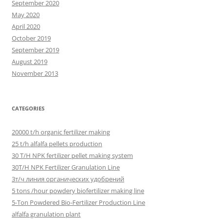
September 2020
May 2020
April 2020
October 2019
September 2019
August 2019
November 2013
CATEGORIES
20000 t/h organic fertilizer making
25 t/h alfalfa pellets production
30 T/H NPK fertilizer pellet making system
30T/H NPK Fertilizer Granulation Line
3т/ч линия органических удобрений
5 tons /hour powdery biofertilizer making line
5-Ton Powdered Bio-Fertilizer Production Line
alfalfa granulation plant