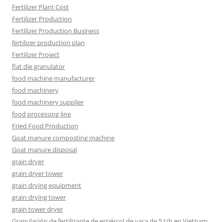
Fertilizer Plant Cost
Fertilizer Production
Fertilizer Production Business
fertilizer production plan
Fertilizer Project
flat die granulator
food machine manufacturer
food machinery
food machinery supplier
food processing line
Fried Food Production
Goat manure composting machine
Goat manure disposal
grain dryer
grain dryer tower
grain drying equipment
grain drying tower
grain tower dryer
Granulación de fertilizante de estiércol de vaca de 5 t/h en Vietnam