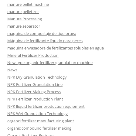
manure pellet machine
manure pelletizer
Manure Processing
manure separator
maquina de compostaje de tipo oruga
Máquina de fertilizante líquido para peces
maquina envasadora de fertilizantes solubles en agua
Mineral Fertilizer Production
New type organic fertilizer granulation machine
News
NPK Dry Granulation Technology
NPK Fertilizer Granulation Line
NPK Fertilizer Making Process
NPK Fertilizer Production Plant
NPK lliquid fertilizer production equipment
NPK Wet Granulation Technology
organci fertilizer manufacturing plant
organic compound fertilizer making
Organic Fertilizer Business