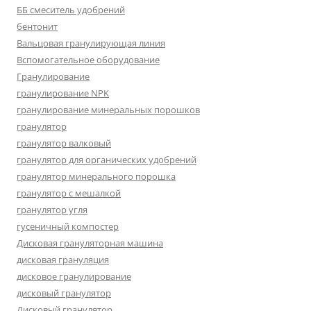
ББ смеситель удобрений
бентонит
Вальцовая гранулирующая линия
Вспомогательное оборудование
Гранулирование
гранулирование NPK
гранулирование минеральных порошков
гранулятор
гранулятор валковый
гранулятор для органических удобрений
гранулятор минерального порошка
гранулятор с мешалкой
гранулятор угля
гусеничный компостер
Дисковая грануляторная машина
дисковая грануляция
дисковое гранулирование
дисковый гранулятор
Дисковый гранулятор