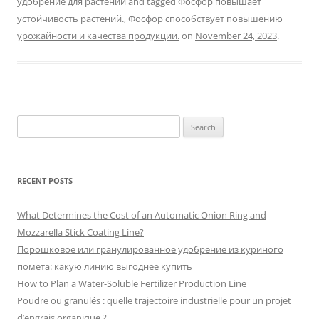
удобрение для растений
and tagged
Фосфор повышает
устойчивость растений.
,
Фосфор способствует повышению
урожайности и качества продукции.
on
November 24, 2023
.
Search
for:
RECENT POSTS
What Determines the Cost of an Automatic Onion Ring and
Mozzarella Stick Coating Line?
Порошковое или гранулированное удобрение из куриного
помета: какую линию выгоднее купить
How to Plan a Water-Soluble Fertilizer Production Line
Poudre ou granulés : quelle trajectoire industrielle pour un projet
d’engrais organique ?