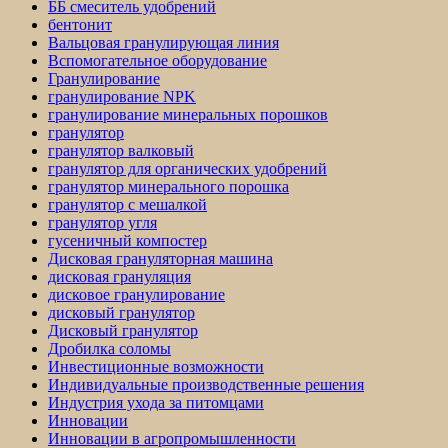
ББ смеситель удобрений
бентонит
Вальцовая гранулирующая линия
Вспомогательное оборудование
Гранулирование
гранулирование NPK
гранулирование минеральных порошков
гранулятор
гранулятор валковый
гранулятор для органических удобрений
гранулятор минерального порошка
гранулятор с мешалкой
гранулятор угля
гусеничный компостер
Дисковая грануляторная машина
дисковая грануляция
дисковое гранулирование
дисковый гранулятор
Дисковый гранулятор
Дробилка соломы
Инвестиционные возможности
Индивидуальные производственные решения
Индустрия ухода за питомцами
Инновации
Инновации в агропромышленности