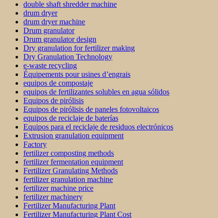
double shaft shredder machine
drum dryer
drum dryer machine
Drum granulator
Drum granulator design
Dry granulation for fertilizer making
Dry Granulation Technology
e-waste recycling
Équipements pour usines d’engrais
equipos de compostaje
equipos de fertilizantes solubles en agua sólidos
Equipos de pirólisis
Equipos de pirólisis de paneles fotovoltaicos
equipos de reciclaje de baterías
Equipos para el reciclaje de residuos electrónicos
Extrusion granulation equipment
Factory
fertilizer composting methods
fertilizer fermentation equipment
Fertilizer Granulating Methods
fertilizer granulation machine
fertilizer machine price
fertilizer machinery
Fertilizer Manufacturing Plant
Fertilizer Manufacturing Plant Cost