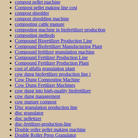
compost pellet machine
Compost pellet making line cost
compost shredder
compost shredding machine
composting cattle manure
composting machine in biofertilizer production
composting methods
Compound Bioertilizer Production Line
Compound Biofertilizer Manufacturing Plant
Compound fertilizer granulation machine
Compound Fertilizer Production Line
Compound Fertilizer Production Plant
cost of alfalfa granulation plant
cow dung biofertilizer production line i
Cow Dung Composting Machine
Cow Dung Fertilizer Machines
cow dung into high-quality biofertilizer
cow dung management
cow manure compost
Disc granulation production line
disc granulator
disc pelletizer
disc-fertilizer-production-line
Double roller pellet making machine
Double Roller Press Granulator