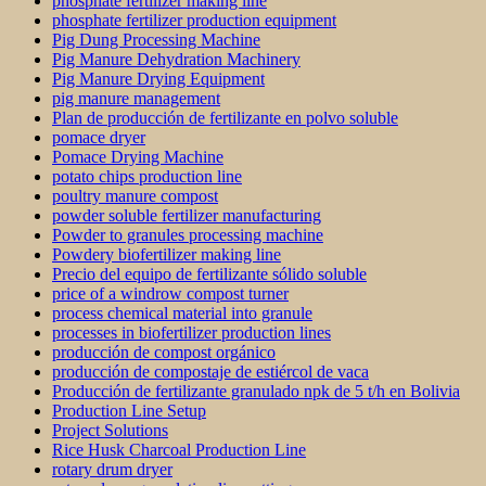
phosphate fertilizer making line
phosphate fertilizer production equipment
Pig Dung Processing Machine
Pig Manure Dehydration Machinery
Pig Manure Drying Equipment
pig manure management
Plan de producción de fertilizante en polvo soluble
pomace dryer
Pomace Drying Machine
potato chips production line
poultry manure compost
powder soluble fertilizer manufacturing
Powder to granules processing machine
Powdery biofertilizer making line
Precio del equipo de fertilizante sólido soluble
price of a windrow compost turner
process chemical material into granule
processes in biofertilizer production lines
producción de compost orgánico
producción de compostaje de estiércol de vaca
Producción de fertilizante granulado npk de 5 t/h en Bolivia
Production Line Setup
Project Solutions
Rice Husk Charcoal Production Line
rotary drum dryer