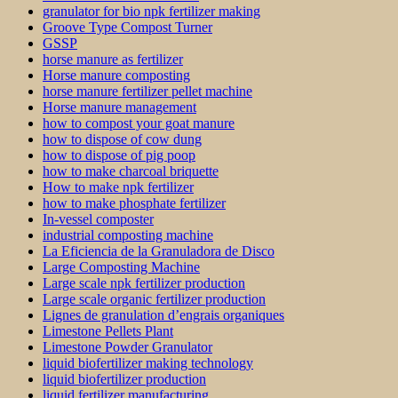
granulator for bio npk fertilizer making
Groove Type Compost Turner
GSSP
horse manure as fertilizer
Horse manure composting
horse manure fertilizer pellet machine
Horse manure management
how to compost your goat manure
how to dispose of cow dung
how to dispose of pig poop
how to make charcoal briquette
How to make npk fertilizer
how to make phosphate fertilizer
In-vessel composter
industrial composting machine
La Eficiencia de la Granuladora de Disco
Large Composting Machine
Large scale npk fertilizer production
Large scale organic fertilizer production
Lignes de granulation d’engrais organiques
Limestone Pellets Plant
Limestone Powder Granulator
liquid biofertilizer making technology
liquid biofertilizer production
liquid fertilizer manufacturing