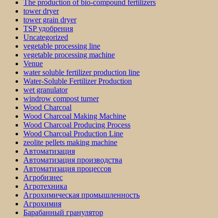
The production of bio-compound fertilizers
tower dryer
tower grain dryer
TSP удобрения
Uncategorized
vegetable processing line
vegetable processing machine
Venue
water soluble fertilizer production line
Water-Soluble Fertilizer Production
wet granulator
windrow compost turner
Wood Charcoal
Wood Charcoal Making Machine
Wood Charcoal Producing Process
Wood Charcoal Production Line
zeolite pellets making machine
Автоматизация
Автоматизация производства
Автоматизация процессов
Агробизнес
Агротехника
Агрохимическая промышленность
Агрохимия
Барабанный гранулятор