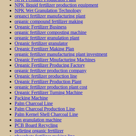
NPK lliquid fertilizer production equipment
NPK Wet Granulation Technology
organci fertilizer manufacturing plant
organic compound fertilizer making
Organic Fertilizer Business
organic fertilizer composting machine
organic fertilizer granulation plant
Organic fertilizer granulator
Organic Fertilizer Making Plan
organic fertilizer manufacturing plant investment
Organic Fertilizer Mnufacturing Machines
Organic Fertilizer Producing Factory
organic fertilizer production company
Organic fertilizer production line
Organic Fertilizer Production Plant
organic fertilizer production plant cost
Organic Fertilizer Turning Machine
Packing Machine
Palm Charcoal Line
Palm Charcoal Production Line
Palm Kernel Shell Charcoal Line
pan granulation machine
PCB Board Recycling
pelleting organic fertilizer