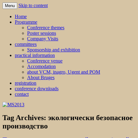
Skip to content
Menu
MS2013
Home
Programme
Conference themes
Poster sessions
Company Visits
committees
Sponsorship and exhibition
practical information
Conference venue
Accomodation
about VCM, inagro, Ugent and POM
About Bruges
registration
conference downloads
contact
Tag Archives:
экологически безопасное
производство