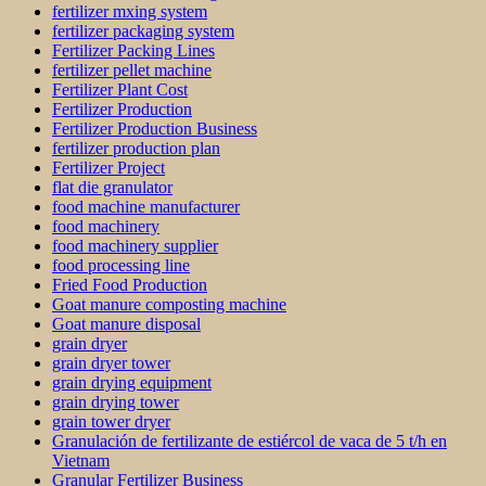
fertilizer mxing system
fertilizer packaging system
Fertilizer Packing Lines
fertilizer pellet machine
Fertilizer Plant Cost
Fertilizer Production
Fertilizer Production Business
fertilizer production plan
Fertilizer Project
flat die granulator
food machine manufacturer
food machinery
food machinery supplier
food processing line
Fried Food Production
Goat manure composting machine
Goat manure disposal
grain dryer
grain dryer tower
grain drying equipment
grain drying tower
grain tower dryer
Granulación de fertilizante de estiércol de vaca de 5 t/h en
Vietnam
Granular Fertilizer Business