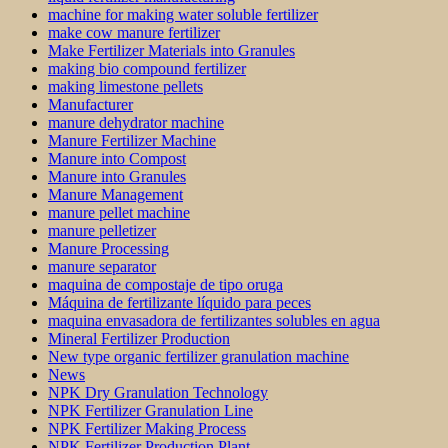
machine for making water soluble fertilizer
make cow manure fertilizer
Make Fertilizer Materials into Granules
making bio compound fertilizer
making limestone pellets
Manufacturer
manure dehydrator machine
Manure Fertilizer Machine
Manure into Compost
Manure into Granules
Manure Management
manure pellet machine
manure pelletizer
Manure Processing
manure separator
maquina de compostaje de tipo oruga
Máquina de fertilizante líquido para peces
maquina envasadora de fertilizantes solubles en agua
Mineral Fertilizer Production
New type organic fertilizer granulation machine
News
NPK Dry Granulation Technology
NPK Fertilizer Granulation Line
NPK Fertilizer Making Process
NPK Fertilizer Production Plant