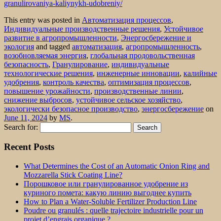
granulirovaniya-kaliynykh-udobreniy/
This entry was posted in
Автоматизация процессов
,
Индивидуальные производственные решения
,
Устойчивое
развитие в агропромышленности
,
Энергосбережение и
экология
and tagged
автоматизация
,
агропромышленность
,
возобновляемая энергия
,
глобальная продовольственная
безопасность
,
Гранулирование
,
индивидуальные
технологические решения
,
инженерные инновации
,
калийные
удобрения
,
контроль качества
,
оптимизация процессов
,
повышение урожайности
,
производственные линии
,
снижение выбросов
,
устойчивое сельское хозяйство
,
экологически безопасное производство
,
энергосбережение
on
June 11, 2024
by
MS
.
Search for:
Recent Posts
What Determines the Cost of an Automatic Onion Ring and
Mozzarella Stick Coating Line?
Порошковое или гранулированное удобрение из
куриного помета: какую линию выгоднее купить
How to Plan a Water-Soluble Fertilizer Production Line
Poudre ou granulés : quelle trajectoire industrielle pour un
projet d’engrais organique ?