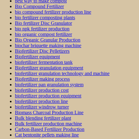
best way to make compost
Bio Compound Fertilizer
bio compound fertilizer production line
bio fertilizer composting plants
Bio fertilizer Disc Granulator
bio npk fertilizer production
bio organic compost fertilizer
Bio Organic Granular Production
biochar briquette making machine
Biofertilizer Disc Pelletizers
Biofertilizer equipment
biofertilizer fermentation tank
Biofertilizer granulation equipment
biofertilizer granulation technology and machine
Biofertilizer making process
biofertilizer pan granulation system
biofertilizer production cost
biofertilizer production equipment
biofertilizer production line
biofertilizer windrow turner
Biomass Charcoal Production Line
Bulk blending fertilizer plant
Bulk fertilizer production machine
Carbon-Based Fertilizer Production
Cat bentonite pellets making line