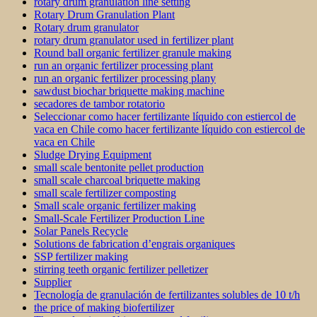
rotary drum granulation line setting
Rotary Drum Granulation Plant
Rotary drum granulator
rotary drum granulator used in fertilizer plant
Round ball organic fertilizer granule making
run an organic fertilizer processing plant
run an organic fertilizer processing plany
sawdust biochar briquette making machine
secadores de tambor rotatorio
Seleccionar como hacer fertilizante líquido con estiercol de
vaca en Chile como hacer fertilizante líquido con estiercol de
vaca en Chile
Sludge Drying Equipment
small scale bentonite pellet production
small scale charcoal briquette making
small scale fertilizer composting
Small scale organic fertilizer making
Small-Scale Fertilizer Production Line
Solar Panels Recycle
Solutions de fabrication d’engrais organiques
SSP fertilizer making
stirring teeth organic fertilizer pelletizer
Supplier
Tecnología de granulación de fertilizantes solubles de 10 t/h
the price of making biofertilizer