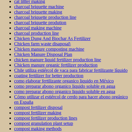
cat littter making
charcoal briquette machine
charcoal briquette making
charcoal briquette production line
charcoal briquette prodution
charcoal making machine
charcoal production line
Chicken Dung And Biochar As Fertilizer
Chicken farm waste disaposal\
Chicken manure composting machine
Chicken Manure Disposal Plan
chicken manure liquid fertilizer production line
Chicken manure organic fertilizer production
Chile utiliza estiércol de vaca para fabricar fertilizante líquido
coating fertilizer for better production
como elaborar fertilizante organico liquido en México
como preparar abono organico liquido soluble en agua
como preparar abono organico liquido soluble en agua
Cómo utilizar el estiércol de cerdo para hacer abono orgánico
en España
compost fertilizer disposal
compost fertilizer making
compost fertilizer production lines
compost granulation plant setup
compost making methods