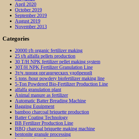
April 2020
October 2019
September 2019
August 2019
November 2013
Categories
20000 t/h organic fertilizer making
25 t/h alfalfa pellets production
30 T/H NPK fertilizer pellet making system
30T/H NPK Fertilizer Granulation Line
3т/ч линия органических удобрений
5 tons /hour powdery biofertilizer making line
5-Ton Powdered Bio-Fertilizer Production Line
alfalfa granulation plant
Animal manure as fertilizer
Automatic Batter Breading Machine
Bagging Equipment
bamboo charcoal briquette production
Batter Coating Technology
BB Fertilizer Production Line
BBQ charcoal briquette making machine
bentonite granule processing