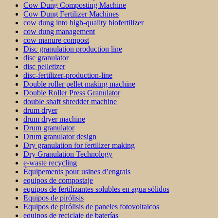
Cow Dung Composting Machine
Cow Dung Fertilizer Machines
cow dung into high-quality biofertilizer
cow dung management
cow manure compost
Disc granulation production line
disc granulator
disc pelletizer
disc-fertilizer-production-line
Double roller pellet making machine
Double Roller Press Granulator
double shaft shredder machine
drum dryer
drum dryer machine
Drum granulator
Drum granulator design
Dry granulation for fertilizer making
Dry Granulation Technology
e-waste recycling
Équipements pour usines d’engrais
equipos de compostaje
equipos de fertilizantes solubles en agua sólidos
Equipos de pirólisis
Equipos de pirólisis de paneles fotovoltaicos
equipos de reciclaje de baterías