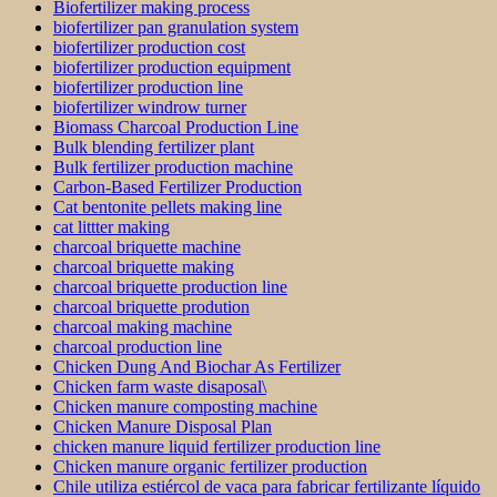
Biofertilizer making process
biofertilizer pan granulation system
biofertilizer production cost
biofertilizer production equipment
biofertilizer production line
biofertilizer windrow turner
Biomass Charcoal Production Line
Bulk blending fertilizer plant
Bulk fertilizer production machine
Carbon-Based Fertilizer Production
Cat bentonite pellets making line
cat littter making
charcoal briquette machine
charcoal briquette making
charcoal briquette production line
charcoal briquette prodution
charcoal making machine
charcoal production line
Chicken Dung And Biochar As Fertilizer
Chicken farm waste disaposal\
Chicken manure composting machine
Chicken Manure Disposal Plan
chicken manure liquid fertilizer production line
Chicken manure organic fertilizer production
Chile utiliza estiércol de vaca para fabricar fertilizante líquido