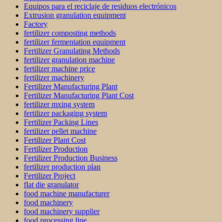
Equipos para el reciclaje de residuos electrónicos
Extrusion granulation equipment
Factory
fertilizer composting methods
fertilizer fermentation equipment
Fertilizer Granulating Methods
fertilizer granulation machine
fertilizer machine price
fertilizer machinery
Fertilizer Manufacturing Plant
Fertilizer Manufacturing Plant Cost
fertilizer mxing system
fertilizer packaging system
Fertilizer Packing Lines
fertilizer pellet machine
Fertilizer Plant Cost
Fertilizer Production
Fertilizer Production Business
fertilizer production plan
Fertilizer Project
flat die granulator
food machine manufacturer
food machinery
food machinery supplier
food processing line