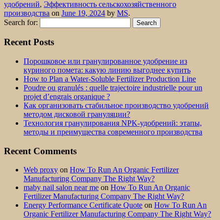
удобрений
,
Эффективность сельскохозяйственного
производства
on
June 19, 2024
by
MS
.
Search for:
Recent Posts
Порошковое или гранулированное удобрение из
куриного помета: какую линию выгоднее купить
How to Plan a Water-Soluble Fertilizer Production Line
Poudre ou granulés : quelle trajectoire industrielle pour un
projet d’engrais organique ?
Как организовать стабильное производство удобрений
методом дисковой грануляции?
Технология гранулирования NPK-удобрений: этапы,
методы и преимущества современного производства
Recent Comments
Web proxy
on
How To Run An Organic Fertilizer
Manufacturing Company The Right Way?
maby nail salon near me
on
How To Run An Organic
Fertilizer Manufacturing Company The Right Way?
Energy Performance Certificate Quote
on
How To Run An
Organic Fertilizer Manufacturing Company The Right Way?