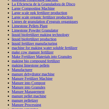
La Eficiencia de la Granuladora de Disco
Large Composting Machine
Large scale npk fertilizer production
Large scale organic fertilizer production
Lignes de granulation d’engrais organiques
Limestone Pellets Plant
Limestone Powder Granulator
liquid biofertilizer making technology
liquid biofertilizer production
liquid fertilizer manufacturing
machine for making water soluble fertilizer
make cow manure fertilizer
Make Fertilizer Materials into Granules
making bio compound fertilizer
making limestone pellets
Manufacturer
manure dehydrator machine
Manure Fertilizer Machine
Manure into Compost
Manure into Granules
Manure Management
manure pellet machine
manure pelletizer
Manure Processing