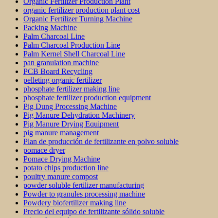
Organic Fertilizer Production Plant
organic fertilizer production plant cost
Organic Fertilizer Turning Machine
Packing Machine
Palm Charcoal Line
Palm Charcoal Production Line
Palm Kernel Shell Charcoal Line
pan granulation machine
PCB Board Recycling
pelleting organic fertilizer
phosphate fertilizer making line
phosphate fertilizer production equipment
Pig Dung Processing Machine
Pig Manure Dehydration Machinery
Pig Manure Drying Equipment
pig manure management
Plan de producción de fertilizante en polvo soluble
pomace dryer
Pomace Drying Machine
potato chips production line
poultry manure compost
powder soluble fertilizer manufacturing
Powder to granules processing machine
Powdery biofertilizer making line
Precio del equipo de fertilizante sólido soluble