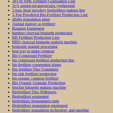
30T/H NPK Fertilizer Granulation Line
3т/ч линия органических удобрений
5 tons /hour powdery biofertilizer making line
5-Ton Powdered Bio-Fertilizer Production Line
alfalfa granulation plant
Animal manure as fertilizer
Bagging Equipment
bamboo charcoal briquette production
BB Fertilizer Production Line
BBQ charcoal briquette making machine
bentonite granule processing
best way to make compost
Bio Compound Fertilizer
bio compound fertilizer production line
bio fertilizer composting plants
Bio fertilizer Disc Granulator
bio npk fertilizer production
bio organic compost fertilizer
Bio Organic Granular Production
biochar briquette making machine
Biofertilizer Disc Pelletizers
Biofertilizer equipment
biofertilizer fermentation tank
Biofertilizer granulation equipment
biofertilizer granulation technology and machine