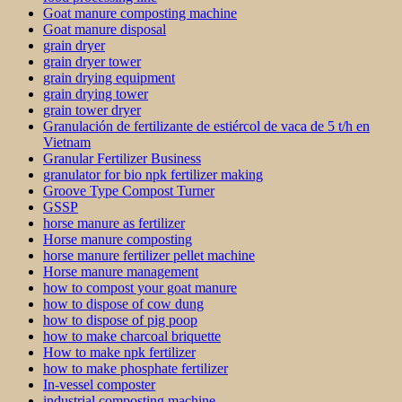
Goat manure composting machine
Goat manure disposal
grain dryer
grain dryer tower
grain drying equipment
grain drying tower
grain tower dryer
Granulación de fertilizante de estiércol de vaca de 5 t/h en
Vietnam
Granular Fertilizer Business
granulator for bio npk fertilizer making
Groove Type Compost Turner
GSSP
horse manure as fertilizer
Horse manure composting
horse manure fertilizer pellet machine
Horse manure management
how to compost your goat manure
how to dispose of cow dung
how to dispose of pig poop
how to make charcoal briquette
How to make npk fertilizer
how to make phosphate fertilizer
In-vessel composter
industrial composting machine