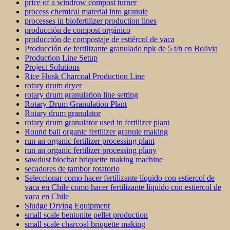
price of a windrow compost turner
process chemical material into granule
processes in biofertilizer production lines
producción de compost orgánico
producción de compostaje de estiércol de vaca
Producción de fertilizante granulado npk de 5 t/h en Bolivia
Production Line Setup
Project Solutions
Rice Husk Charcoal Production Line
rotary drum dryer
rotary drum granulation line setting
Rotary Drum Granulation Plant
Rotary drum granulator
rotary drum granulator used in fertilizer plant
Round ball organic fertilizer granule making
run an organic fertilizer processing plant
run an organic fertilizer processing plany
sawdust biochar briquette making machine
secadores de tambor rotatorio
Seleccionar como hacer fertilizante líquido con estiercol de
vaca en Chile como hacer fertilizante líquido con estiercol de
vaca en Chile
Sludge Drying Equipment
small scale bentonite pellet production
small scale charcoal briquette making