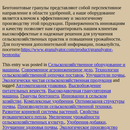
Бентонитовые гранулы представляют собой перспективное
направление в области удобрений, а наше оборудование
является ключом к эффективному и экологичному
производству этой продукции. Приверженность инновациям
и качеству позволяет нам гарантировать нашим клиентам
высокоэффектные и надежные решения для улучшения
сельскохозяйственных практик и повышения урожайности.
Для получения дополнительной информации, пожалуйста,
посетите:
https://www.granulyator.com/product/granulyator-
bentonita/
This entry was posted in
Сельскохозяйственное оборудование и
машины
,
Современное агроинженерное дело
,
Технологии
сельскохозяйственной цепочки поставок
,
Улучшители почвы
,
Экологически чистая сельскохозяйственная продукция
and
tagged
Автоматизация упаковки
,
Высвобождение
питательных веществ
,
Высокодавочная грануляторная
машина
,
Гранулы бентонита
,
Инновации в сельском
хозяйстве
,
Комплексные удобрения
,
Оптимизация структуры
почвы
,
Производители сельскохозяйственной техники
,
Развитие корневой системы растений
,
Свойства
вулканического пепла
,
Увеличение урожайности
сельскохозяйственных культур.
,
Удобрения-добавки
,
Улучшение здоровья почвы
,
Экологическое производство