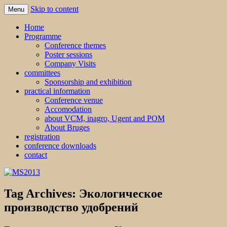
Skip to content
Menu
MS2013
Home
Programme
Conference themes
Poster sessions
Company Visits
committees
Sponsorship and exhibition
practical information
Conference venue
Accomodation
about VCM, inagro, Ugent and POM
About Bruges
registration
conference downloads
contact
Tag Archives:
Экологическое
производство удобрений