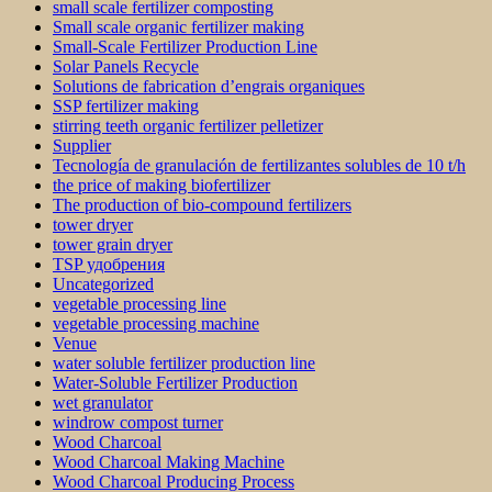
small scale fertilizer composting
Small scale organic fertilizer making
Small-Scale Fertilizer Production Line
Solar Panels Recycle
Solutions de fabrication d’engrais organiques
SSP fertilizer making
stirring teeth organic fertilizer pelletizer
Supplier
Tecnología de granulación de fertilizantes solubles de 10 t/h
the price of making biofertilizer
The production of bio-compound fertilizers
tower dryer
tower grain dryer
TSP удобрения
Uncategorized
vegetable processing line
vegetable processing machine
Venue
water soluble fertilizer production line
Water-Soluble Fertilizer Production
wet granulator
windrow compost turner
Wood Charcoal
Wood Charcoal Making Machine
Wood Charcoal Producing Process