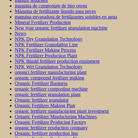
manure separator
maquina de compostaje de tipo oruga
Máquina de fertilizante líquido para peces
maquina envasadora de fertilizantes solubles en agua
Mineral Fertilizer Production
New type organic fertilizer granulation machine
News
NPK Dry Granulation Technology
NPK Fertilizer Granulation Line
NPK Fertilizer Making Process
NPK Fertilizer Production Plant
NPK lliquid fertilizer production equipment
NPK Wet Granulation Technology
organci fertilizer manufacturing plant
organic compound fertilizer making
Organic Fertilizer Business
organic fertilizer composting machine
organic fertilizer granulation plant
Organic fertilizer granulator
Organic Fertilizer Making Plan
organic fertilizer manufacturing plant investment
Organic Fertilizer Mnufacturing Machines
Organic Fertilizer Producing Factory
organic fertilizer production company
Organic fertilizer production line