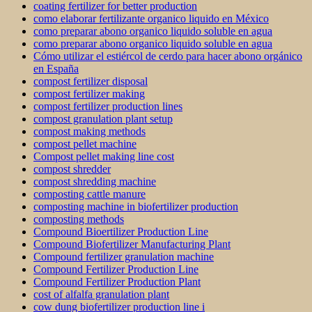
coating fertilizer for better production
como elaborar fertilizante organico liquido en México
como preparar abono organico liquido soluble en agua
como preparar abono organico liquido soluble en agua
Cómo utilizar el estiércol de cerdo para hacer abono orgánico
en España
compost fertilizer disposal
compost fertilizer making
compost fertilizer production lines
compost granulation plant setup
compost making methods
compost pellet machine
Compost pellet making line cost
compost shredder
compost shredding machine
composting cattle manure
composting machine in biofertilizer production
composting methods
Compound Bioertilizer Production Line
Compound Biofertilizer Manufacturing Plant
Compound fertilizer granulation machine
Compound Fertilizer Production Line
Compound Fertilizer Production Plant
cost of alfalfa granulation plant
cow dung biofertilizer production line i