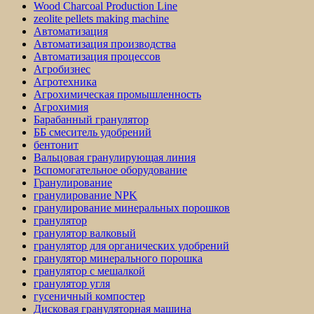
Wood Charcoal Production Line
zeolite pellets making machine
Автоматизация
Автоматизация производства
Автоматизация процессов
Агробизнес
Агротехника
Агрохимическая промышленность
Агрохимия
Барабанный гранулятор
ББ смеситель удобрений
бентонит
Вальцовая гранулирующая линия
Вспомогательное оборудование
Гранулирование
гранулирование NPK
гранулирование минеральных порошков
гранулятор
гранулятор валковый
гранулятор для органических удобрений
гранулятор минерального порошка
гранулятор с мешалкой
гранулятор угля
гусеничный компостер
Дисковая грануляторная машина