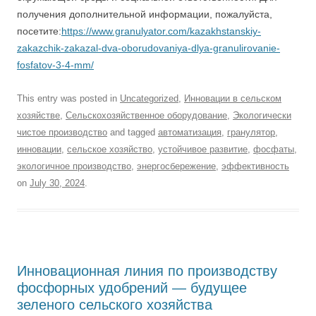
получения дополнительной информации, пожалуйста,
посетите:
https://www.granulyator.com/kazakhstanskiy-
zakazchik-zakazal-dva-oborudovaniya-dlya-granulirovanie-
fosfatov-3-4-mm/
This entry was posted in
Uncategorized
,
Инновации в сельском
хозяйстве
,
Сельскохозяйственное оборудование
,
Экологически
чистое производство
and tagged
автоматизация
,
гранулятор
,
инновации
,
сельское хозяйство
,
устойчивое развитие
,
фосфаты
,
экологичное производство
,
энергосбережение
,
эффективность
on
July 30, 2024
.
Инновационная линия по производству
фосфорных удобрений — будущее
зеленого сельского хозяйства