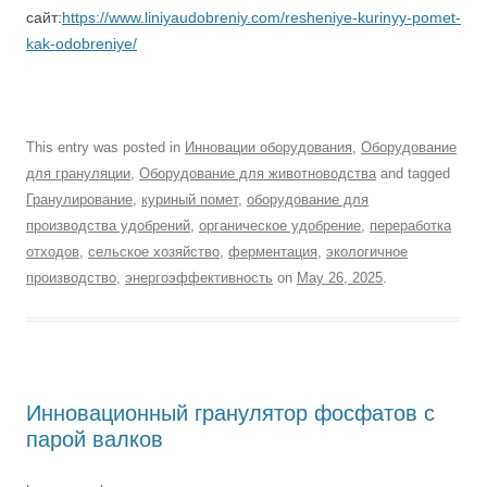
сайт:
https://www.liniyaudobreniy.com/resheniye-kurinyy-pomet-
kak-odobreniye/
This entry was posted in
Инновации оборудования
,
Оборудование
для грануляции
,
Оборудование для животноводства
and tagged
Гранулирование
,
куриный помет
,
оборудование для
производства удобрений
,
органическое удобрение
,
переработка
отходов
,
сельское хозяйство
,
ферментация
,
экологичное
производство
,
энергоэффективность
on
May 26, 2025
.
Инновационный гранулятор фосфатов с
парой валков