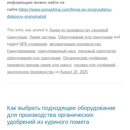
информацию можно найти на
сайте:
https://www.sxmashina.com/liniya-po-proizvodstvu-
diskovoy-granulyatsii/
This entry was posted in
Линия по производству дисковой
грануляции
,
Линия частицы
,
Оборудование для грануляции
and
tagged
NPK-удобрения
,
автоматизация производства
,
Гранулирование
,
грануляционный диск
,
дисковый гранулятор
,
оборудование для грануляции
,
Органические удобрения
,
производственная линия для гранул
,
техника для удобрений
,
экологичное производство
on
August 18, 2025
.
Как выбрать подходящее оборудование
для производства органических
удобрений из куриного помета