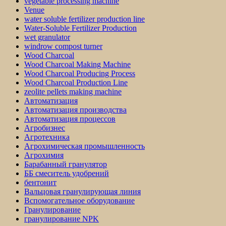
vegetable processing machine
Venue
water soluble fertilizer production line
Water-Soluble Fertilizer Production
wet granulator
windrow compost turner
Wood Charcoal
Wood Charcoal Making Machine
Wood Charcoal Producing Process
Wood Charcoal Production Line
zeolite pellets making machine
Автоматизация
Автоматизация производства
Автоматизация процессов
Агробизнес
Агротехника
Агрохимическая промышленность
Агрохимия
Барабанный гранулятор
ББ смеситель удобрений
бентонит
Вальцовая гранулирующая линия
Вспомогательное оборудование
Гранулирование
гранулирование NPK