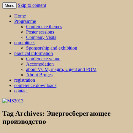
Skip to content
Menu
MS2013
Home
Programme
Conference themes
Poster sessions
Company Visits
committees
Sponsorship and exhibition
practical information
Conference venue
Accomodation
about VCM, inagro, Ugent and POM
About Bruges
registration
conference downloads
contact
Tag Archives:
Энергосберегающее
производство