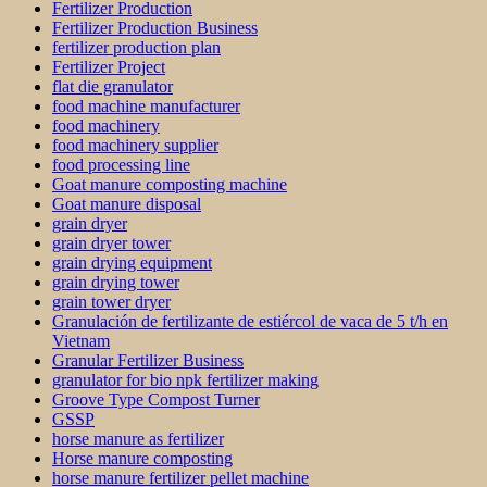
Fertilizer Production
Fertilizer Production Business
fertilizer production plan
Fertilizer Project
flat die granulator
food machine manufacturer
food machinery
food machinery supplier
food processing line
Goat manure composting machine
Goat manure disposal
grain dryer
grain dryer tower
grain drying equipment
grain drying tower
grain tower dryer
Granulación de fertilizante de estiércol de vaca de 5 t/h en
Vietnam
Granular Fertilizer Business
granulator for bio npk fertilizer making
Groove Type Compost Turner
GSSP
horse manure as fertilizer
Horse manure composting
horse manure fertilizer pellet machine