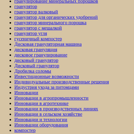
гранулирование минеральных порошков
гранулятор
гранулятор валковый
гранулятор для органических удобрений
гранулятор минерального порошка
гранулятор с мешалкой
гранулятор угля
гусеничный компостер
Дисковая грануляторная машина
дисковая грануляция
дисковое гранулирование
дисковый гранулятор
Дисковый гранулятор
Дробилка соломы
Инвестиционные возможности
Индивидуальные производственные решения
Индустрия ухода за питомцами
Инновации
Инновации в агропромышленности
Инновации в агротехнике
Инновации в производственных линиях
Инновации в сельском хозяйстве
Инновации и технологии
Инновации оборудования
компостер