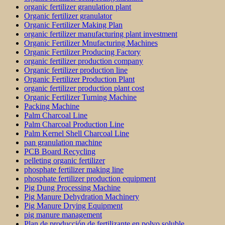
organic fertilizer granulation plant
Organic fertilizer granulator
Organic Fertilizer Making Plan
organic fertilizer manufacturing plant investment
Organic Fertilizer Mnufacturing Machines
Organic Fertilizer Producing Factory
organic fertilizer production company
Organic fertilizer production line
Organic Fertilizer Production Plant
organic fertilizer production plant cost
Organic Fertilizer Turning Machine
Packing Machine
Palm Charcoal Line
Palm Charcoal Production Line
Palm Kernel Shell Charcoal Line
pan granulation machine
PCB Board Recycling
pelleting organic fertilizer
phosphate fertilizer making line
phosphate fertilizer production equipment
Pig Dung Processing Machine
Pig Manure Dehydration Machinery
Pig Manure Drying Equipment
pig manure management
Plan de producción de fertilizante en polvo soluble