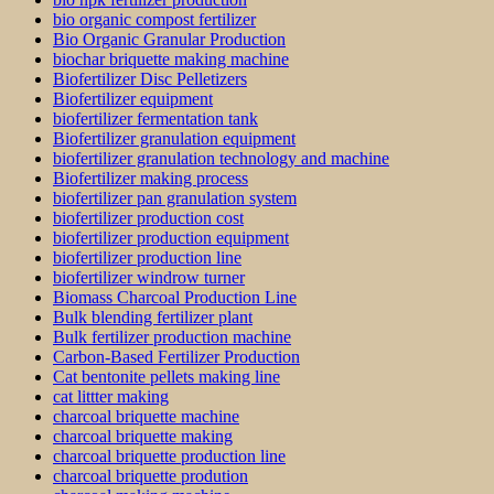
bio organic compost fertilizer
Bio Organic Granular Production
biochar briquette making machine
Biofertilizer Disc Pelletizers
Biofertilizer equipment
biofertilizer fermentation tank
Biofertilizer granulation equipment
biofertilizer granulation technology and machine
Biofertilizer making process
biofertilizer pan granulation system
biofertilizer production cost
biofertilizer production equipment
biofertilizer production line
biofertilizer windrow turner
Biomass Charcoal Production Line
Bulk blending fertilizer plant
Bulk fertilizer production machine
Carbon-Based Fertilizer Production
Cat bentonite pellets making line
cat littter making
charcoal briquette machine
charcoal briquette making
charcoal briquette production line
charcoal briquette prodution