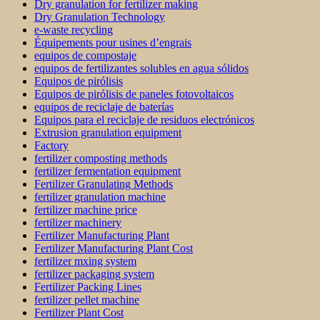
Dry granulation for fertilizer making
Dry Granulation Technology
e-waste recycling
Équipements pour usines d’engrais
equipos de compostaje
equipos de fertilizantes solubles en agua sólidos
Equipos de pirólisis
Equipos de pirólisis de paneles fotovoltaicos
equipos de reciclaje de baterías
Equipos para el reciclaje de residuos electrónicos
Extrusion granulation equipment
Factory
fertilizer composting methods
fertilizer fermentation equipment
Fertilizer Granulating Methods
fertilizer granulation machine
fertilizer machine price
fertilizer machinery
Fertilizer Manufacturing Plant
Fertilizer Manufacturing Plant Cost
fertilizer mxing system
fertilizer packaging system
Fertilizer Packing Lines
fertilizer pellet machine
Fertilizer Plant Cost