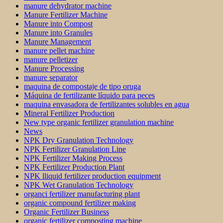
manure dehydrator machine
Manure Fertilizer Machine
Manure into Compost
Manure into Granules
Manure Management
manure pellet machine
manure pelletizer
Manure Processing
manure separator
maquina de compostaje de tipo oruga
Máquina de fertilizante líquido para peces
maquina envasadora de fertilizantes solubles en agua
Mineral Fertilizer Production
New type organic fertilizer granulation machine
News
NPK Dry Granulation Technology
NPK Fertilizer Granulation Line
NPK Fertilizer Making Process
NPK Fertilizer Production Plant
NPK lliquid fertilizer production equipment
NPK Wet Granulation Technology
organci fertilizer manufacturing plant
organic compound fertilizer making
Organic Fertilizer Business
organic fertilizer composting machine