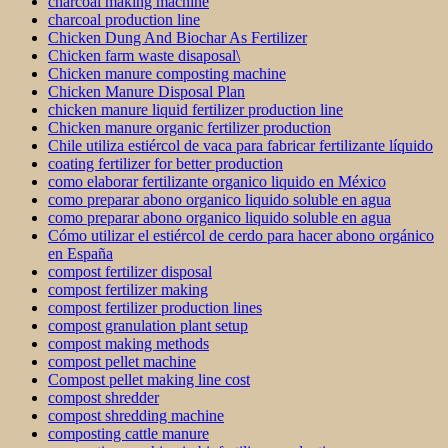
charcoal making machine
charcoal production line
Chicken Dung And Biochar As Fertilizer
Chicken farm waste disaposal\
Chicken manure composting machine
Chicken Manure Disposal Plan
chicken manure liquid fertilizer production line
Chicken manure organic fertilizer production
Chile utiliza estiércol de vaca para fabricar fertilizante líquido
coating fertilizer for better production
como elaborar fertilizante organico liquido en México
como preparar abono organico liquido soluble en agua
como preparar abono organico liquido soluble en agua
Cómo utilizar el estiércol de cerdo para hacer abono orgánico
en España
compost fertilizer disposal
compost fertilizer making
compost fertilizer production lines
compost granulation plant setup
compost making methods
compost pellet machine
Compost pellet making line cost
compost shredder
compost shredding machine
composting cattle manure