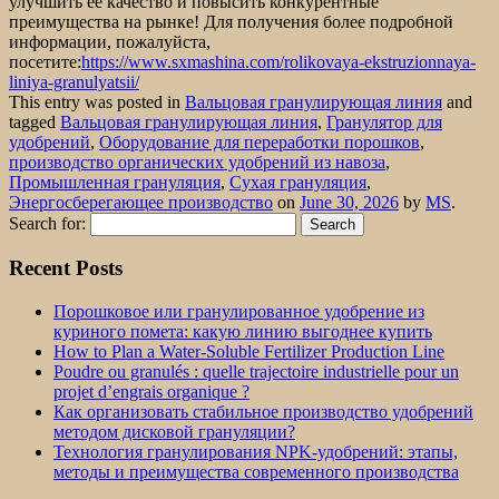
улучшить ее качество и повысить конкурентные
преимущества на рынке! Для получения более подробной
информации, пожалуйста,
посетите:
https://www.sxmashina.com/rolikovaya-ekstruzionnaya-
liniya-granulyatsii/
This entry was posted in
Вальцовая гранулирующая линия
and
tagged
Вальцовая гранулирующая линия
,
Гранулятор для
удобрений
,
Оборудование для переработки порошков
,
производство органических удобрений из навоза
,
Промышленная грануляция
,
Сухая грануляция
,
Энергосберегающее производство
on
June 30, 2026
by
MS
.
Search for:
Recent Posts
Порошковое или гранулированное удобрение из
куриного помета: какую линию выгоднее купить
How to Plan a Water-Soluble Fertilizer Production Line
Poudre ou granulés : quelle trajectoire industrielle pour un
projet d’engrais organique ?
Как организовать стабильное производство удобрений
методом дисковой грануляции?
Технология гранулирования NPK-удобрений: этапы,
методы и преимущества современного производства