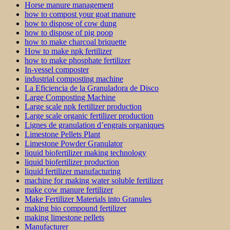
Horse manure management
how to compost your goat manure
how to dispose of cow dung
how to dispose of pig poop
how to make charcoal briquette
How to make npk fertilizer
how to make phosphate fertilizer
In-vessel composter
industrial composting machine
La Eficiencia de la Granuladora de Disco
Large Composting Machine
Large scale npk fertilizer production
Large scale organic fertilizer production
Lignes de granulation d’engrais organiques
Limestone Pellets Plant
Limestone Powder Granulator
liquid biofertilizer making technology
liquid biofertilizer production
liquid fertilizer manufacturing
machine for making water soluble fertilizer
make cow manure fertilizer
Make Fertilizer Materials into Granules
making bio compound fertilizer
making limestone pellets
Manufacturer