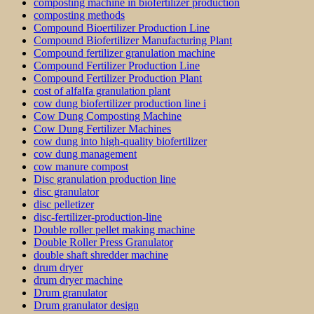
composting machine in biofertilizer production
composting methods
Compound Bioertilizer Production Line
Compound Biofertilizer Manufacturing Plant
Compound fertilizer granulation machine
Compound Fertilizer Production Line
Compound Fertilizer Production Plant
cost of alfalfa granulation plant
cow dung biofertilizer production line i
Cow Dung Composting Machine
Cow Dung Fertilizer Machines
cow dung into high-quality biofertilizer
cow dung management
cow manure compost
Disc granulation production line
disc granulator
disc pelletizer
disc-fertilizer-production-line
Double roller pellet making machine
Double Roller Press Granulator
double shaft shredder machine
drum dryer
drum dryer machine
Drum granulator
Drum granulator design