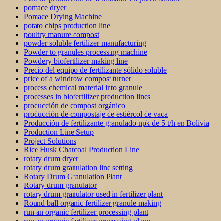
pomace dryer
Pomace Drying Machine
potato chips production line
poultry manure compost
powder soluble fertilizer manufacturing
Powder to granules processing machine
Powdery biofertilizer making line
Precio del equipo de fertilizante sólido soluble
price of a windrow compost turner
process chemical material into granule
processes in biofertilizer production lines
producción de compost orgánico
producción de compostaje de estiércol de vaca
Producción de fertilizante granulado npk de 5 t/h en Bolivia
Production Line Setup
Project Solutions
Rice Husk Charcoal Production Line
rotary drum dryer
rotary drum granulation line setting
Rotary Drum Granulation Plant
Rotary drum granulator
rotary drum granulator used in fertilizer plant
Round ball organic fertilizer granule making
run an organic fertilizer processing plant
run an organic fertilizer processing plany