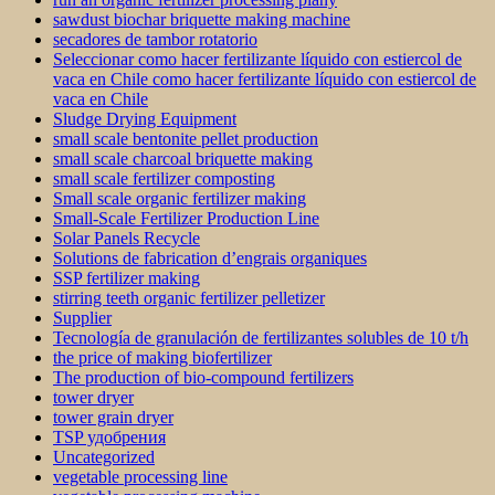
sawdust biochar briquette making machine
secadores de tambor rotatorio
Seleccionar como hacer fertilizante líquido con estiercol de
vaca en Chile como hacer fertilizante líquido con estiercol de
vaca en Chile
Sludge Drying Equipment
small scale bentonite pellet production
small scale charcoal briquette making
small scale fertilizer composting
Small scale organic fertilizer making
Small-Scale Fertilizer Production Line
Solar Panels Recycle
Solutions de fabrication d’engrais organiques
SSP fertilizer making
stirring teeth organic fertilizer pelletizer
Supplier
Tecnología de granulación de fertilizantes solubles de 10 t/h
the price of making biofertilizer
The production of bio-compound fertilizers
tower dryer
tower grain dryer
TSP удобрения
Uncategorized
vegetable processing line