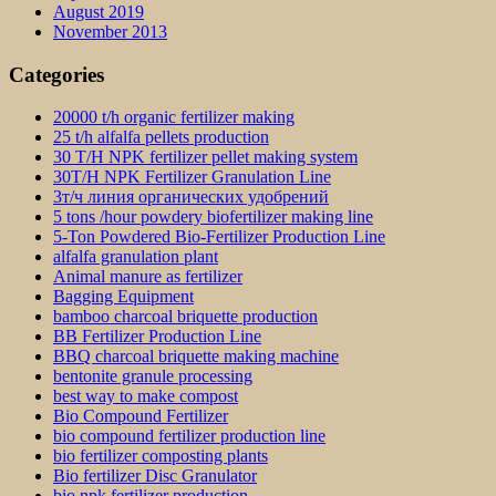
August 2019
November 2013
Categories
20000 t/h organic fertilizer making
25 t/h alfalfa pellets production
30 T/H NPK fertilizer pellet making system
30T/H NPK Fertilizer Granulation Line
3т/ч линия органических удобрений
5 tons /hour powdery biofertilizer making line
5-Ton Powdered Bio-Fertilizer Production Line
alfalfa granulation plant
Animal manure as fertilizer
Bagging Equipment
bamboo charcoal briquette production
BB Fertilizer Production Line
BBQ charcoal briquette making machine
bentonite granule processing
best way to make compost
Bio Compound Fertilizer
bio compound fertilizer production line
bio fertilizer composting plants
Bio fertilizer Disc Granulator
bio npk fertilizer production