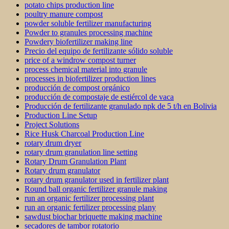
potato chips production line
poultry manure compost
powder soluble fertilizer manufacturing
Powder to granules processing machine
Powdery biofertilizer making line
Precio del equipo de fertilizante sólido soluble
price of a windrow compost turner
process chemical material into granule
processes in biofertilizer production lines
producción de compost orgánico
producción de compostaje de estiércol de vaca
Producción de fertilizante granulado npk de 5 t/h en Bolivia
Production Line Setup
Project Solutions
Rice Husk Charcoal Production Line
rotary drum dryer
rotary drum granulation line setting
Rotary Drum Granulation Plant
Rotary drum granulator
rotary drum granulator used in fertilizer plant
Round ball organic fertilizer granule making
run an organic fertilizer processing plant
run an organic fertilizer processing plany
sawdust biochar briquette making machine
secadores de tambor rotatorio