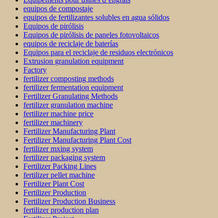
equipos de compostaje
equipos de fertilizantes solubles en agua sólidos
Equipos de pirólisis
Equipos de pirólisis de paneles fotovoltaicos
equipos de reciclaje de baterías
Equipos para el reciclaje de residuos electrónicos
Extrusion granulation equipment
Factory
fertilizer composting methods
fertilizer fermentation equipment
Fertilizer Granulating Methods
fertilizer granulation machine
fertilizer machine price
fertilizer machinery
Fertilizer Manufacturing Plant
Fertilizer Manufacturing Plant Cost
fertilizer mxing system
fertilizer packaging system
Fertilizer Packing Lines
fertilizer pellet machine
Fertilizer Plant Cost
Fertilizer Production
Fertilizer Production Business
fertilizer production plan