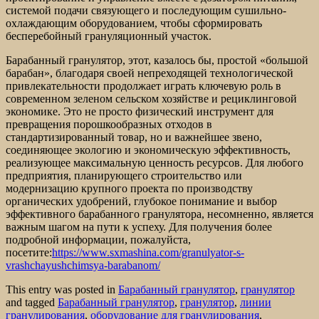
системой подачи связующего и последующим сушильно-
охлаждающим оборудованием, чтобы сформировать
бесперебойный грануляционный участок.
Барабанный гранулятор, этот, казалось бы, простой «большой
барабан», благодаря своей непреходящей технологической
привлекательности продолжает играть ключевую роль в
современном зеленом сельском хозяйстве и рециклинговой
экономике. Это не просто физический инструмент для
превращения порошкообразных отходов в
стандартизированный товар, но и важнейшее звено,
соединяющее экологию и экономическую эффективность,
реализующее максимальную ценность ресурсов. Для любого
предприятия, планирующего строительство или
модернизацию крупного проекта по производству
органических удобрений, глубокое понимание и выбор
эффективного барабанного гранулятора, несомненно, является
важным шагом на пути к успеху. Для получения более
подробной информации, пожалуйста,
посетите:
https://www.sxmashina.com/granulyator-s-
vrashchayushchimsya-barabanom/
This entry was posted in
Барабанный гранулятор
,
гранулятор
and tagged
Барабанный гранулятор
,
гранулятор
,
линии
гранулирования
,
оборудование для гранулирования
,