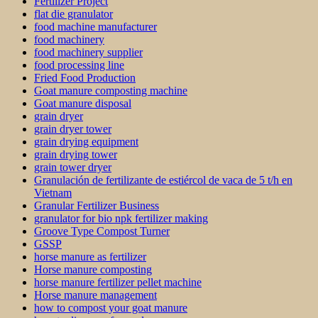
Fertilizer Project
flat die granulator
food machine manufacturer
food machinery
food machinery supplier
food processing line
Fried Food Production
Goat manure composting machine
Goat manure disposal
grain dryer
grain dryer tower
grain drying equipment
grain drying tower
grain tower dryer
Granulación de fertilizante de estiércol de vaca de 5 t/h en
Vietnam
Granular Fertilizer Business
granulator for bio npk fertilizer making
Groove Type Compost Turner
GSSP
horse manure as fertilizer
Horse manure composting
horse manure fertilizer pellet machine
Horse manure management
how to compost your goat manure