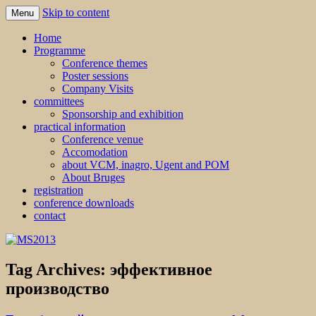
Skip to content
Menu
MS2013
Home
Programme
Conference themes
Poster sessions
Company Visits
committees
Sponsorship and exhibition
practical information
Conference venue
Accomodation
about VCM, inagro, Ugent and POM
About Bruges
registration
conference downloads
contact
Tag Archives:
эффективное
производство