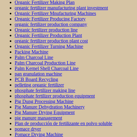
Organic Fertilizer Making Plan
organic fertilizer manufacturing plant investment
Organic Fertilizer Mnufacturing Machines
Organic Fertilizer Producing Factory
organic fertilizer production company
Organic fertilizer production line
Organic Fertilizer Production Plant
organic fertilizer production plant cost
Organic Fertilizer Turning Machine
Packing Machine
Palm Charcoal Line
Palm Charcoal Production Line
Palm Kernel Shell Charcoal Line
pan granulation machine
PCB Board Recycling
pelleting organic fertilizer
phosphate fertilizer making line
phosphate fertilizer production equipment
Pig Dung Processing Machine
Pig Manure Dehydration Machinery
Pig Manure Drying Equipment
pig manure management
Plan de producción de fertilizante en polvo soluble
pomace dryer
Pomace Drying Machine