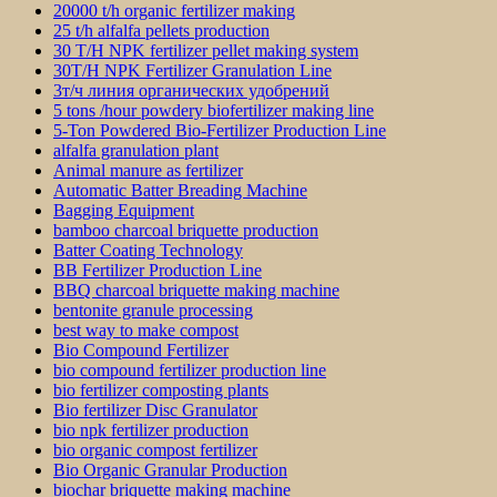
20000 t/h organic fertilizer making
25 t/h alfalfa pellets production
30 T/H NPK fertilizer pellet making system
30T/H NPK Fertilizer Granulation Line
3т/ч линия органических удобрений
5 tons /hour powdery biofertilizer making line
5-Ton Powdered Bio-Fertilizer Production Line
alfalfa granulation plant
Animal manure as fertilizer
Automatic Batter Breading Machine
Bagging Equipment
bamboo charcoal briquette production
Batter Coating Technology
BB Fertilizer Production Line
BBQ charcoal briquette making machine
bentonite granule processing
best way to make compost
Bio Compound Fertilizer
bio compound fertilizer production line
bio fertilizer composting plants
Bio fertilizer Disc Granulator
bio npk fertilizer production
bio organic compost fertilizer
Bio Organic Granular Production
biochar briquette making machine