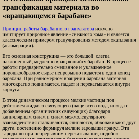
трансфикация материала во
«вращающемся барабане»
Принцип работы барабанного гранулятора
искусно
имитирует природное явление «снежного кома» и является
классическим примером гранулирования методом окатывания
(агломерации).
Его основная конструкция — это большой, слегка
наклоненный, медленно вращающийся барабан. В процессе
работы предварительно смешанное и увлажненное
порошкообразное сырье непрерывно подается в один конец
барабана. При равномерном вращении барабана материал
многократно поднимается, падает и перекатывается внутри
корпуса.
В этом динамическом процессе мелкие частицы под
действием жидкого связующего (чаще всего вода, иногда с
добавлением органических связующих) благодаря
капиллярным силам и силам межмолекулярного
взаимодействия сталкиваются, слипаются, обволакивают друг
друга, постепенно формируя мелкие зародыши гранул. Эти
зародыши при непрерывном перекатывании, подобно