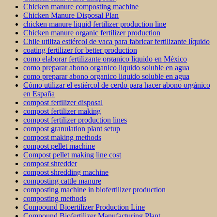
Chicken manure composting machine
Chicken Manure Disposal Plan
chicken manure liquid fertilizer production line
Chicken manure organic fertilizer production
Chile utiliza estiércol de vaca para fabricar fertilizante líquido
coating fertilizer for better production
como elaborar fertilizante organico liquido en México
como preparar abono organico liquido soluble en agua
como preparar abono organico liquido soluble en agua
Cómo utilizar el estiércol de cerdo para hacer abono orgánico
en España
compost fertilizer disposal
compost fertilizer making
compost fertilizer production lines
compost granulation plant setup
compost making methods
compost pellet machine
Compost pellet making line cost
compost shredder
compost shredding machine
composting cattle manure
composting machine in biofertilizer production
composting methods
Compound Bioertilizer Production Line
Compound Biofertilizer Manufacturing Plant