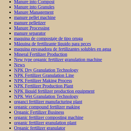
Manure into Compost
Manure into Granules
Manure Management
manure pellet machine
manure pelletizer
Manure Processing
manure separator
maquina de compostaje de tipo oruga
Máquina de fertilizante líquido para peces
maquina envasadora de fertilizantes solubles en agua
Mineral Fertilizer Production
New type organic fertilizer granulation machine
News
NPK Dry Granulation Technology
NPK Fertilizer Granulation Line
NPK Fertilizer Making Process
NPK Fertilizer Production Plant
NPK lliquid fertilizer production equipment
NPK Wet Granulation Technology
organci fertilizer manufacturing plant
organic compound fertilizer making
Organic Fertilizer Business
organic fertilizer composting machine
organic fertilizer granulation plant
Organic fertilizer granulator