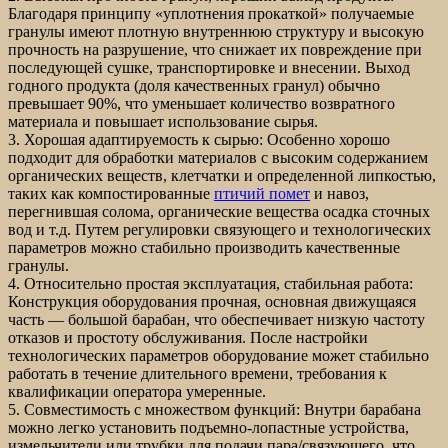
Благодаря принципу «уплотнения прокаткой» получаемые
гранулы имеют плотную внутреннюю структуру и высокую
прочность на разрушение, что снижает их повреждение при
последующей сушке, транспортировке и внесении. Выход
годного продукта (доля качественных гранул) обычно
превышает 90%, что уменьшает количество возвратного
материала и повышает использование сырья.
3. Хорошая адаптируемость к сырью: Особенно хорошо
подходит для обработки материалов с высоким содержанием
органических веществ, клетчатки и определенной липкостью,
таких как компостированные
птичий помет
и навоз,
перегнившая солома, органические вещества осадка сточных
вод и т.д. Путем регулировки связующего и технологических
параметров можно стабильно производить качественные
гранулы.
4. Относительно простая эксплуатация, стабильная работа:
Конструкция оборудования прочная, основная движущаяся
часть — большой барабан, что обеспечивает низкую частоту
отказов и простоту обслуживания. После настройки
технологических параметров оборудование может стабильно
работать в течение длительного времени, требования к
квалификации оператора умеренные.
5. Совместимость с множеством функций: Внутри барабана
можно легко установить подъемно-лопастные устройства,
измельчители или трубки для подачи пара/связующего, что