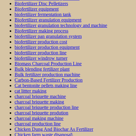
Biofertilizer Disc Pelletizers
Biofertilizer equipment
biofertilizer fermentation tank
Biofertilizer granulation equipment
biofertilizer granulation technology and machine
Biofertilizer making process
biofertilizer pan granulation system
biofertilizer production cost
biofertilizer production equipment
biofertilizer production line
biofertilizer windrow turner
Biomass Charcoal Production Line
Bulk blending fertilizer plant
Bulk fertilizer production machine
Carbon-Based Fertilizer Production
Cat bentonite pellets making line
cat littter making
charcoal briquette machine
charcoal briquette making
charcoal briquette production line
charcoal briquette prodution
charcoal making machine
charcoal production line
Chicken Dung And Biochar As Fertilizer
Chicken farm waste disaposal\