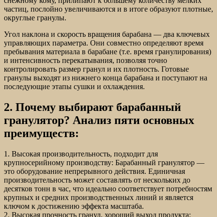
снежному кому, прилипают к большему количеству мелких
частиц, послойно увеличиваются и в итоге образуют плотные,
округлые гранулы.
Угол наклона и скорость вращения барабана — два ключевых
управляющих параметра. Они совместно определяют время
пребывания материала в барабане (т.е. время гранулирования)
и интенсивность перекатывания, позволяя точно
контролировать размер гранул и их плотность. Готовые
гранулы выходят из нижнего конца барабана и поступают на
последующие этапы сушки и охлаждения.
2. Почему выбирают барабанный
гранулятор? Анализ пяти основных
преимуществ:
1. Высокая производительность, подходит для
крупносерийному производству: Барабанный гранулятор —
это оборудование непрерывного действия. Единичная
производительность может составлять от нескольких до
десятков тонн в час, что идеально соответствует потребностям
крупных и средних производственных линий и является
ключом к достижению эффекта масштаба.
2. Высокая прочность гранул, хороший выход продукта: