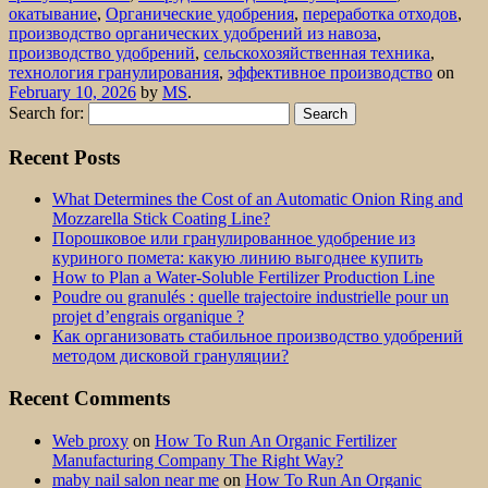
окатывание
,
Органические удобрения
,
переработка отходов
,
производство органических удобрений из навоза
,
производство удобрений
,
сельскохозяйственная техника
,
технология гранулирования
,
эффективное производство
on
February 10, 2026
by
MS
.
Search for:
Recent Posts
What Determines the Cost of an Automatic Onion Ring and
Mozzarella Stick Coating Line?
Порошковое или гранулированное удобрение из
куриного помета: какую линию выгоднее купить
How to Plan a Water-Soluble Fertilizer Production Line
Poudre ou granulés : quelle trajectoire industrielle pour un
projet d’engrais organique ?
Как организовать стабильное производство удобрений
методом дисковой грануляции?
Recent Comments
Web proxy
on
How To Run An Organic Fertilizer
Manufacturing Company The Right Way?
maby nail salon near me
on
How To Run An Organic