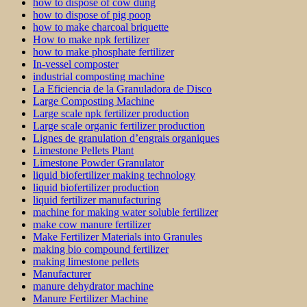
how to dispose of cow dung
how to dispose of pig poop
how to make charcoal briquette
How to make npk fertilizer
how to make phosphate fertilizer
In-vessel composter
industrial composting machine
La Eficiencia de la Granuladora de Disco
Large Composting Machine
Large scale npk fertilizer production
Large scale organic fertilizer production
Lignes de granulation d’engrais organiques
Limestone Pellets Plant
Limestone Powder Granulator
liquid biofertilizer making technology
liquid biofertilizer production
liquid fertilizer manufacturing
machine for making water soluble fertilizer
make cow manure fertilizer
Make Fertilizer Materials into Granules
making bio compound fertilizer
making limestone pellets
Manufacturer
manure dehydrator machine
Manure Fertilizer Machine