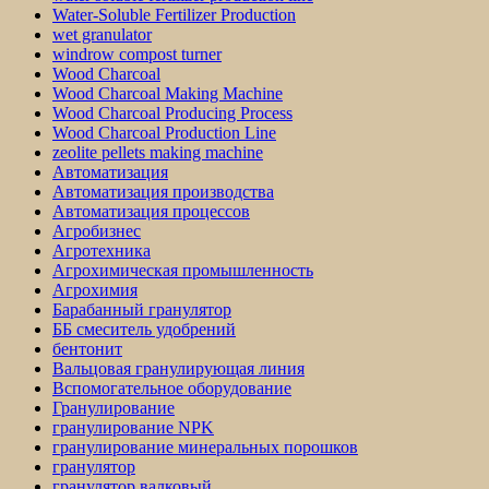
Water-Soluble Fertilizer Production
wet granulator
windrow compost turner
Wood Charcoal
Wood Charcoal Making Machine
Wood Charcoal Producing Process
Wood Charcoal Production Line
zeolite pellets making machine
Автоматизация
Автоматизация производства
Автоматизация процессов
Агробизнес
Агротехника
Агрохимическая промышленность
Агрохимия
Барабанный гранулятор
ББ смеситель удобрений
бентонит
Вальцовая гранулирующая линия
Вспомогательное оборудование
Гранулирование
гранулирование NPK
гранулирование минеральных порошков
гранулятор
гранулятор валковый