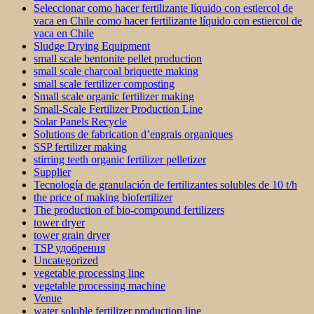
Seleccionar como hacer fertilizante líquido con estiercol de
vaca en Chile como hacer fertilizante líquido con estiercol de
vaca en Chile
Sludge Drying Equipment
small scale bentonite pellet production
small scale charcoal briquette making
small scale fertilizer composting
Small scale organic fertilizer making
Small-Scale Fertilizer Production Line
Solar Panels Recycle
Solutions de fabrication d’engrais organiques
SSP fertilizer making
stirring teeth organic fertilizer pelletizer
Supplier
Tecnología de granulación de fertilizantes solubles de 10 t/h
the price of making biofertilizer
The production of bio-compound fertilizers
tower dryer
tower grain dryer
TSP удобрения
Uncategorized
vegetable processing line
vegetable processing machine
Venue
water soluble fertilizer production line