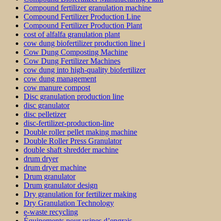
Compound fertilizer granulation machine
Compound Fertilizer Production Line
Compound Fertilizer Production Plant
cost of alfalfa granulation plant
cow dung biofertilizer production line i
Cow Dung Composting Machine
Cow Dung Fertilizer Machines
cow dung into high-quality biofertilizer
cow dung management
cow manure compost
Disc granulation production line
disc granulator
disc pelletizer
disc-fertilizer-production-line
Double roller pellet making machine
Double Roller Press Granulator
double shaft shredder machine
drum dryer
drum dryer machine
Drum granulator
Drum granulator design
Dry granulation for fertilizer making
Dry Granulation Technology
e-waste recycling
Équipements pour usines d’engrais