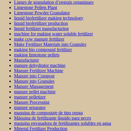
Lignes de granulation d’engrais organiques
Limestone Pellets Plant
Limestone Powder Granulator
liquid biofertilizer making technology
liquid biofertilizer production
liquid fertilizer manufacturing
machine for making water soluble fertilizer
make cow manure fertilizer
Make Fertilizer Materials into Granules
making bio compound fertilizer
making limestone pellets
Manufacturer
manure dehydrator machine
Manure Fertilizer Machine
Manure into Compost
Manure into Granules
Manure Management
manure pellet machine
manure pelletizer
Manure Processing
manure separator
maquina de compostaje de tipo oruga
Máquina de fertilizante líquido para peces
maquina envasadora de fertilizantes solubles en agua
Mineral Fertilizer Production