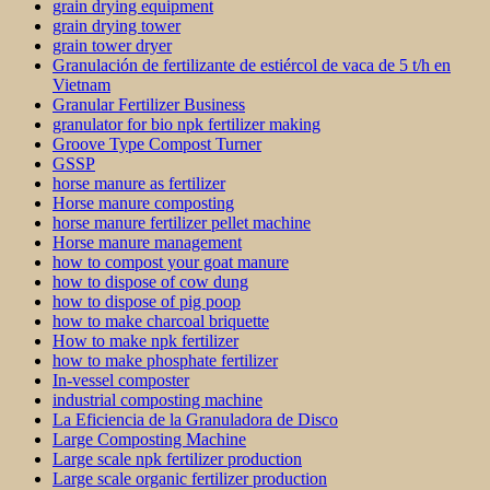
grain drying equipment
grain drying tower
grain tower dryer
Granulación de fertilizante de estiércol de vaca de 5 t/h en
Vietnam
Granular Fertilizer Business
granulator for bio npk fertilizer making
Groove Type Compost Turner
GSSP
horse manure as fertilizer
Horse manure composting
horse manure fertilizer pellet machine
Horse manure management
how to compost your goat manure
how to dispose of cow dung
how to dispose of pig poop
how to make charcoal briquette
How to make npk fertilizer
how to make phosphate fertilizer
In-vessel composter
industrial composting machine
La Eficiencia de la Granuladora de Disco
Large Composting Machine
Large scale npk fertilizer production
Large scale organic fertilizer production