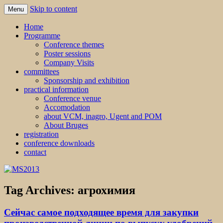
Skip to content
Menu
MS2013
Home
Programme
Conference themes
Poster sessions
Company Visits
committees
Sponsorship and exhibition
practical information
Conference venue
Accomodation
about VCM, inagro, Ugent and POM
About Bruges
registration
conference downloads
contact
Tag Archives:
агрохимия
Сейчас самое подходящее время для закупки