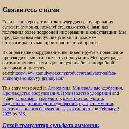
Свяжитесь с нами
Если вас интересует наш экструдер для гранулирования
сульфата аммония, пожалуйста, свяжитесь с нами для
получения более подробной информации и консультации. Мы
предложим вам наилучшие условия и поможем
оптимизировать ваш производственный процесс.
Выбирая наше оборудование, вы инвестируете в повышение
производительности и качества продукции. Мы будем рады
сотрудничеству с вами! Для получения более подробной
информации посетите
сайт:
https://www.granulyator.com/product/granulyator-sulfata-
ammoniya-rolikovyy-granulyator/
This entry was posted in
Агрохимия
,
Минеральные удобрения
,
Производство оборудования
,
Производство удобрений
and
tagged
агрохимия
,
гранулятор
,
качество продукции
,
надежность
,
производство удобрений
,
сульфат аммония
,
экструдер
,
энергосбережение
,
эффективность
on
February 3,
2025
by
MS
.
Сухой гранулятор сульфата аммония: