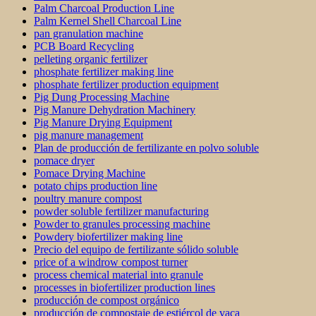
Palm Charcoal Production Line
Palm Kernel Shell Charcoal Line
pan granulation machine
PCB Board Recycling
pelleting organic fertilizer
phosphate fertilizer making line
phosphate fertilizer production equipment
Pig Dung Processing Machine
Pig Manure Dehydration Machinery
Pig Manure Drying Equipment
pig manure management
Plan de producción de fertilizante en polvo soluble
pomace dryer
Pomace Drying Machine
potato chips production line
poultry manure compost
powder soluble fertilizer manufacturing
Powder to granules processing machine
Powdery biofertilizer making line
Precio del equipo de fertilizante sólido soluble
price of a windrow compost turner
process chemical material into granule
processes in biofertilizer production lines
producción de compost orgánico
producción de compostaje de estiércol de vaca