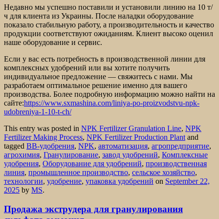
Недавно мы успешно поставили и установили линию на 10 т/
ч для клиента из Украины. После наладки оборудование
показало стабильную работу, а производительность и качество
продукции соответствуют ожиданиям. Клиент высоко оценил
наше оборудование и сервис.
Если у вас есть потребность в производственной линии для
комплексных удобрений или вы хотите получить
индивидуальное предложение — свяжитесь с нами. Мы
разработаем оптимальное решение именно для вашего
производства. Более подробную информацию можно найти на
сайте:
https://www.sxmashina.com/liniya-po-proizvodstvu-npk-
udobreniya-1-10-t-ch/
This entry was posted in
NPK Fertilizer Granulation Line
,
NPK
Fertilizer Making Process
,
NPK Fertilizer Production Plant
and
tagged
BB-удобрения
,
NPK
,
автоматизация
,
агропредприятие
,
агрохимия
,
Гранулирование
,
завод удобрений
,
Комплексные
удобрения
,
Оборудование для удобрений
,
производственная
линия
,
промышленное производство
,
сельское хозяйство
,
технологии
,
удобрение
,
упаковка удобрений
on
September 22,
2025
by
MS
.
Продажа экструдера для гранулирования