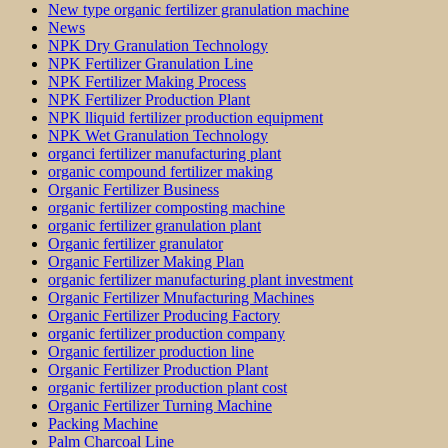
New type organic fertilizer granulation machine
News
NPK Dry Granulation Technology
NPK Fertilizer Granulation Line
NPK Fertilizer Making Process
NPK Fertilizer Production Plant
NPK lliquid fertilizer production equipment
NPK Wet Granulation Technology
organci fertilizer manufacturing plant
organic compound fertilizer making
Organic Fertilizer Business
organic fertilizer composting machine
organic fertilizer granulation plant
Organic fertilizer granulator
Organic Fertilizer Making Plan
organic fertilizer manufacturing plant investment
Organic Fertilizer Mnufacturing Machines
Organic Fertilizer Producing Factory
organic fertilizer production company
Organic fertilizer production line
Organic Fertilizer Production Plant
organic fertilizer production plant cost
Organic Fertilizer Turning Machine
Packing Machine
Palm Charcoal Line