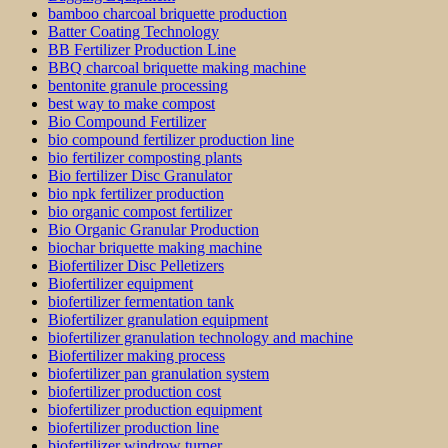
bamboo charcoal briquette production
Batter Coating Technology
BB Fertilizer Production Line
BBQ charcoal briquette making machine
bentonite granule processing
best way to make compost
Bio Compound Fertilizer
bio compound fertilizer production line
bio fertilizer composting plants
Bio fertilizer Disc Granulator
bio npk fertilizer production
bio organic compost fertilizer
Bio Organic Granular Production
biochar briquette making machine
Biofertilizer Disc Pelletizers
Biofertilizer equipment
biofertilizer fermentation tank
Biofertilizer granulation equipment
biofertilizer granulation technology and machine
Biofertilizer making process
biofertilizer pan granulation system
biofertilizer production cost
biofertilizer production equipment
biofertilizer production line
biofertilizer windrow turner