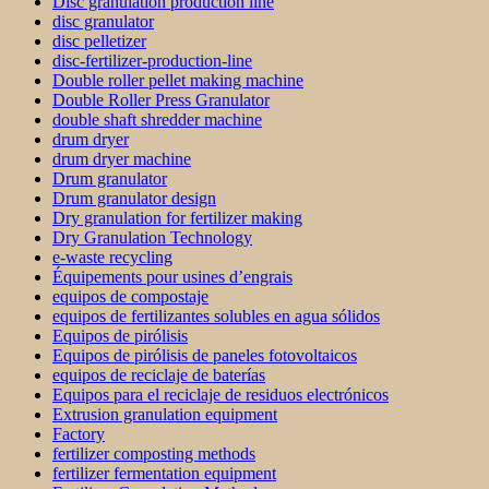
Disc granulation production line
disc granulator
disc pelletizer
disc-fertilizer-production-line
Double roller pellet making machine
Double Roller Press Granulator
double shaft shredder machine
drum dryer
drum dryer machine
Drum granulator
Drum granulator design
Dry granulation for fertilizer making
Dry Granulation Technology
e-waste recycling
Équipements pour usines d’engrais
equipos de compostaje
equipos de fertilizantes solubles en agua sólidos
Equipos de pirólisis
Equipos de pirólisis de paneles fotovoltaicos
equipos de reciclaje de baterías
Equipos para el reciclaje de residuos electrónicos
Extrusion granulation equipment
Factory
fertilizer composting methods
fertilizer fermentation equipment