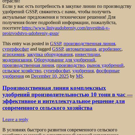
отрасли!
Если у вас есть потребность в закупке линии по производству
удобрений GSSP, свяжитесь с нами, чтобы получить
актуальные предложения и технические решения! Для
получения более подробной информации, пожалуйста,
посетите:
https://www.liniyaudobreniy.com/investitsii-v-
proizvodstvo-udobreniy-gssp/
This entry was posted in
GSSP
,
производственная линия
,
суперфосфат
and tagged
GSSP
,
автоматизация
,
агробизнес
,
агрохимия
,
закупка оборудования
,
инвестиции
,
модернизация
,
Оборудование для удобрений
,
производственная линия
,
производство
,
рынок удобрений
,
сельское хозяйство
,
суперфосфат
,
удобрения
,
фосфорные
удобрения
on
December 10, 2025
by
MS
.
Производственная линия комплексных
удобрений производительностью 10 тонн в час —
эффективное и интеллектуальное решение для
современного сельского хозяйства
Leave a reply
В условиях быстрого развития современного сельского