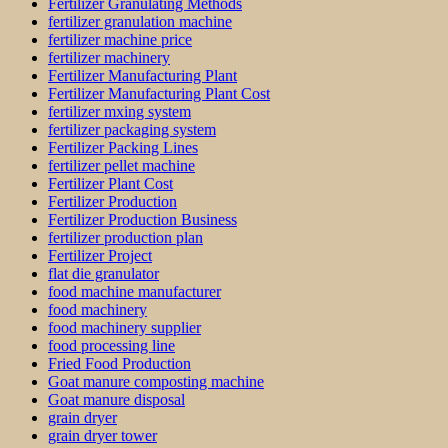
Fertilizer Granulating Methods
fertilizer granulation machine
fertilizer machine price
fertilizer machinery
Fertilizer Manufacturing Plant
Fertilizer Manufacturing Plant Cost
fertilizer mxing system
fertilizer packaging system
Fertilizer Packing Lines
fertilizer pellet machine
Fertilizer Plant Cost
Fertilizer Production
Fertilizer Production Business
fertilizer production plan
Fertilizer Project
flat die granulator
food machine manufacturer
food machinery
food machinery supplier
food processing line
Fried Food Production
Goat manure composting machine
Goat manure disposal
grain dryer
grain dryer tower