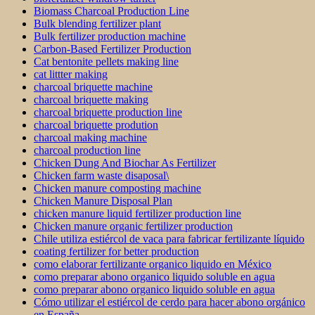
Biomass Charcoal Production Line
Bulk blending fertilizer plant
Bulk fertilizer production machine
Carbon-Based Fertilizer Production
Cat bentonite pellets making line
cat littter making
charcoal briquette machine
charcoal briquette making
charcoal briquette production line
charcoal briquette prodution
charcoal making machine
charcoal production line
Chicken Dung And Biochar As Fertilizer
Chicken farm waste disaposal\
Chicken manure composting machine
Chicken Manure Disposal Plan
chicken manure liquid fertilizer production line
Chicken manure organic fertilizer production
Chile utiliza estiércol de vaca para fabricar fertilizante líquido
coating fertilizer for better production
como elaborar fertilizante organico liquido en México
como preparar abono organico liquido soluble en agua
como preparar abono organico liquido soluble en agua
Cómo utilizar el estiércol de cerdo para hacer abono orgánico
en España