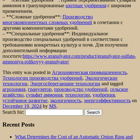
аммония в гранулированные
азотные удобрения
с широким
применением.
– **Сложные удобрения**:
Производство
многокомпонентных сложных удобрений
в сочетании с
другими компонентами удобрений.
– **Специальные удобрения**: Индивидуальное
производство специальных удобрений в соответствии с
требованиями конкретных культур и почв. Для получения
дополнительной информации
посетите:
https://www.granulyator.com/product/granulyator-sulfata-
ammoniya-rolikovyy-granulyator/
This entry was posted in
Агрохимическая промышленность
,
Технологии производства удобрений
,
Экологические
технологии
,
Энергосберегающие технологии
and tagged
агрохимия
,
гранулятор
,
производство удобрений
,
сельское
хозяйство
,
сульфат аммония
,
технологии
,
удобрения
,
устойчивое развитие
,
экологичность
,
энергоэффективность
on
December 19, 2024
by
MS
.
Search for:
Recent Posts
What Determines the Cost of an Automatic Onion Ring and