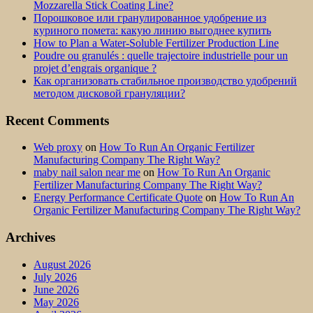
Mozzarella Stick Coating Line?
Порошковое или гранулированное удобрение из
куриного помета: какую линию выгоднее купить
How to Plan a Water-Soluble Fertilizer Production Line
Poudre ou granulés : quelle trajectoire industrielle pour un
projet d’engrais organique ?
Как организовать стабильное производство удобрений
методом дисковой грануляции?
Recent Comments
Web proxy
on
How To Run An Organic Fertilizer
Manufacturing Company The Right Way?
maby nail salon near me
on
How To Run An Organic
Fertilizer Manufacturing Company The Right Way?
Energy Performance Certificate Quote
on
How To Run An
Organic Fertilizer Manufacturing Company The Right Way?
Archives
August 2026
July 2026
June 2026
May 2026