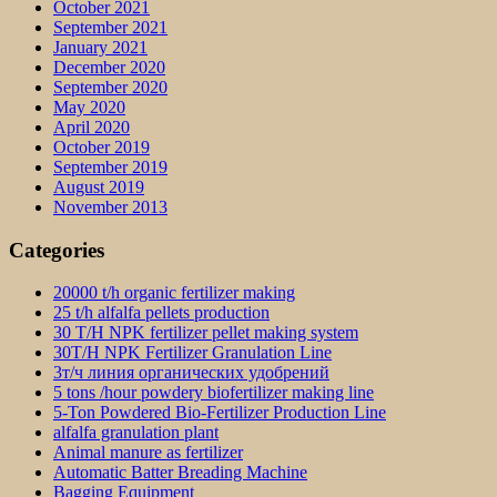
October 2021
September 2021
January 2021
December 2020
September 2020
May 2020
April 2020
October 2019
September 2019
August 2019
November 2013
Categories
20000 t/h organic fertilizer making
25 t/h alfalfa pellets production
30 T/H NPK fertilizer pellet making system
30T/H NPK Fertilizer Granulation Line
3т/ч линия органических удобрений
5 tons /hour powdery biofertilizer making line
5-Ton Powdered Bio-Fertilizer Production Line
alfalfa granulation plant
Animal manure as fertilizer
Automatic Batter Breading Machine
Bagging Equipment