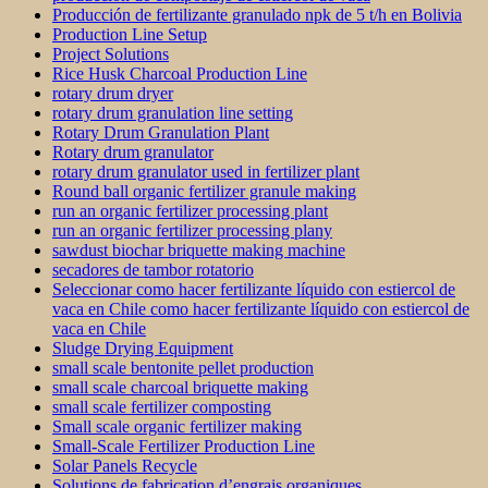
Producción de fertilizante granulado npk de 5 t/h en Bolivia
Production Line Setup
Project Solutions
Rice Husk Charcoal Production Line
rotary drum dryer
rotary drum granulation line setting
Rotary Drum Granulation Plant
Rotary drum granulator
rotary drum granulator used in fertilizer plant
Round ball organic fertilizer granule making
run an organic fertilizer processing plant
run an organic fertilizer processing plany
sawdust biochar briquette making machine
secadores de tambor rotatorio
Seleccionar como hacer fertilizante líquido con estiercol de
vaca en Chile como hacer fertilizante líquido con estiercol de
vaca en Chile
Sludge Drying Equipment
small scale bentonite pellet production
small scale charcoal briquette making
small scale fertilizer composting
Small scale organic fertilizer making
Small-Scale Fertilizer Production Line
Solar Panels Recycle
Solutions de fabrication d’engrais organiques