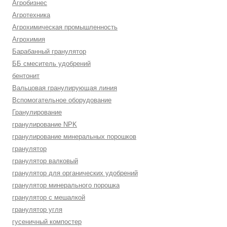
Агробизнес
Агротехника
Агрохимическая промышленность
Агрохимия
Барабанный гранулятор
ББ смеситель удобрений
бентонит
Вальцовая гранулирующая линия
Вспомогательное оборудование
Гранулирование
гранулирование NPK
гранулирование минеральных порошков
гранулятор
гранулятор валковый
гранулятор для органических удобрений
гранулятор минерального порошка
гранулятор с мешалкой
гранулятор угля
гусеничный компостер