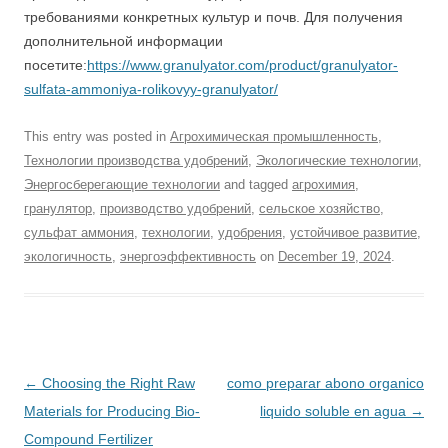
требованиями конкретных культур и почв. Для получения
дополнительной информации
посетите:
https://www.granulyator.com/product/granulyator-
sulfata-ammoniya-rolikovyy-granulyator/
This entry was posted in
Агрохимическая промышленность
,
Технологии производства удобрений
,
Экологические технологии
,
Энергосберегающие технологии
and tagged
агрохимия
,
гранулятор
,
производство удобрений
,
сельское хозяйство
,
сульфат аммония
,
технологии
,
удобрения
,
устойчивое развитие
,
экологичность
,
энергоэффективность
on
December 19, 2024
.
Post
←
Choosing the Right Raw
como preparar abono organico
navigation
Materials for Producing Bio-
liquido soluble en agua
→
Compound Fertilizer