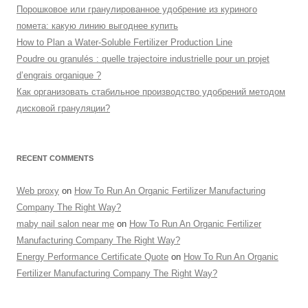
Порошковое или гранулированное удобрение из куриного
помета: какую линию выгоднее купить
How to Plan a Water-Soluble Fertilizer Production Line
Poudre ou granulés : quelle trajectoire industrielle pour un projet
d’engrais organique ?
Как организовать стабильное производство удобрений методом
дисковой грануляции?
RECENT COMMENTS
Web proxy
on
How To Run An Organic Fertilizer Manufacturing
Company The Right Way?
maby nail salon near me
on
How To Run An Organic Fertilizer
Manufacturing Company The Right Way?
Energy Performance Certificate Quote
on
How To Run An Organic
Fertilizer Manufacturing Company The Right Way?