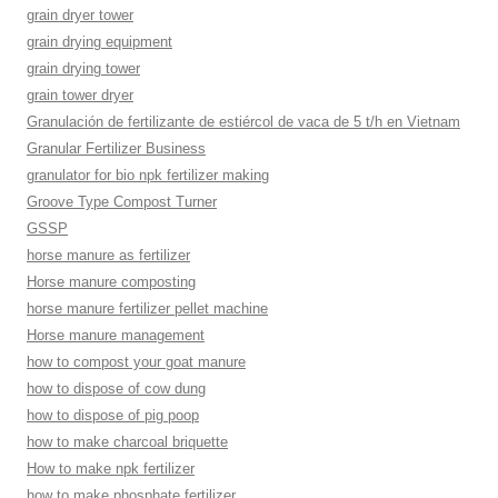
grain dryer tower
grain drying equipment
grain drying tower
grain tower dryer
Granulación de fertilizante de estiércol de vaca de 5 t/h en Vietnam
Granular Fertilizer Business
granulator for bio npk fertilizer making
Groove Type Compost Turner
GSSP
horse manure as fertilizer
Horse manure composting
horse manure fertilizer pellet machine
Horse manure management
how to compost your goat manure
how to dispose of cow dung
how to dispose of pig poop
how to make charcoal briquette
How to make npk fertilizer
how to make phosphate fertilizer