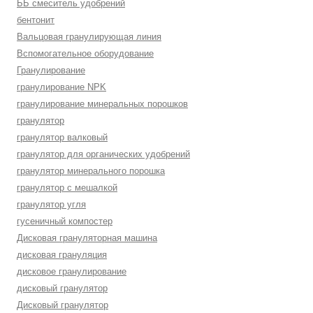
ББ смеситель удобрений
бентонит
Вальцовая гранулирующая линия
Вспомогательное оборудование
Гранулирование
гранулирование NPK
гранулирование минеральных порошков
гранулятор
гранулятор валковый
гранулятор для органических удобрений
гранулятор минерального порошка
гранулятор с мешалкой
гранулятор угля
гусеничный компостер
Дисковая грануляторная машина
дисковая грануляция
дисковое гранулирование
дисковый гранулятор
Дисковый гранулятор