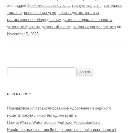
and tagged
брикетированный уголь
,
гранулятор угля
,
котельное
топливо
,
прессование угля
,
производство топлива
,
промышленное оборудование
,
угольная промышленность
,
угольные брикеты
,
угольный шлам
,
экологичная энергетика
on
November 5, 2025
.
Search
for:
RECENT POSTS
Порошковое или гранулированное удобрение из куриного
помета: какую линию выгоднее купить
How to Plan a Water-Soluble Fertilizer Production Line
Poudre ou granulés : quelle trajectoire industrielle pour un projet