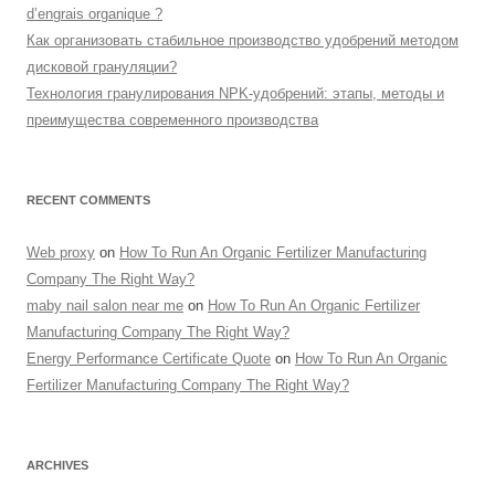
d’engrais organique ?
Как организовать стабильное производство удобрений методом
дисковой грануляции?
Технология гранулирования NPK-удобрений: этапы, методы и
преимущества современного производства
RECENT COMMENTS
Web proxy
on
How To Run An Organic Fertilizer Manufacturing
Company The Right Way?
maby nail salon near me
on
How To Run An Organic Fertilizer
Manufacturing Company The Right Way?
Energy Performance Certificate Quote
on
How To Run An Organic
Fertilizer Manufacturing Company The Right Way?
ARCHIVES