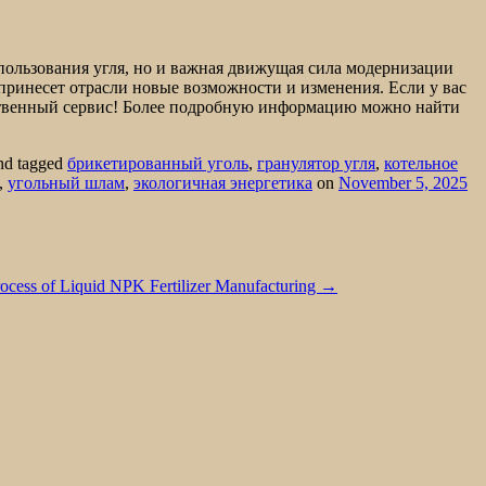
ользования угля, но и важная движущая сила модернизации
ринесет отрасли новые возможности и изменения. Если у вас
ственный сервис! Более подробную информацию можно найти
nd tagged
брикетированный уголь
,
гранулятор угля
,
котельное
,
угольный шлам
,
экологичная энергетика
on
November 5, 2025
rocess of Liquid NPK Fertilizer Manufacturing
→