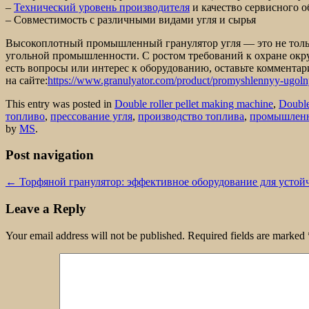
–
Технический уровень производителя
и качество сервисного 
– Совместимость с различными видами угля и сырья
Высокоплотный промышленный гранулятор угля — это не тольк
угольной промышленности. С ростом требований к охране окру
есть вопросы или интерес к оборудованию, оставьте коммент
на сайте:
https://www.granulyator.com/product/promyshlennyy-ugoln
This entry was posted in
Double roller pellet making machine
,
Double
топливо
,
прессование угля
,
производство топлива
,
промышленн
by
MS
.
Post navigation
←
Торфяной гранулятор: эффективное оборудование для устойч
Leave a Reply
Your email address will not be published.
Required fields are marked