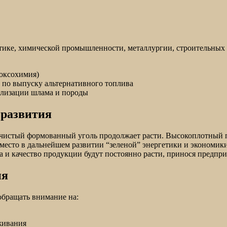
тике, химической промышленности, металлургии, строительных 
коксохимия)
 по выпуску альтернативного топлива
илизации шлама и породы
 развития
на чистый формованный уголь продолжает расти. Высокоплотный
 место в дальнейшем развитии “зеленой” энергетики и экономик
а и качество продукции будут постоянно расти, принося предп
ия
обращать внимание на:
живания