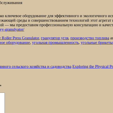
обслуживания
о ключевое оборудование для эффективного и экологичного исп
жающей среды и совершенствованием технологий этот агрегат п
арий — мы предоставим профессиональную консультацию и каче
yy-granulyator/
 Roller Press Granulator
,
гранулятор угля
,
производство топлива
a
ое оборудование
,
угольная промышленность
,
угольные брикеты
ивого сельского хозяйства и садоводства
Exploring the Physical P
*