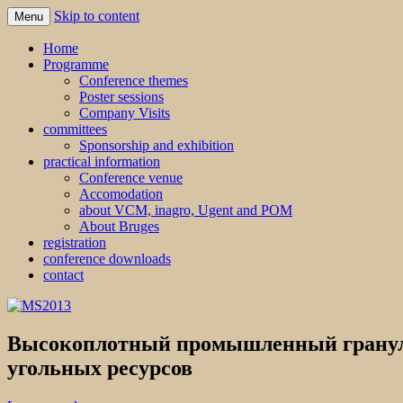
Skip to content
Menu
MS2013
Home
Programme
Conference themes
Poster sessions
Company Visits
committees
Sponsorship and exhibition
practical information
Conference venue
Accomodation
about VCM, inagro, Ugent and POM
About Bruges
registration
conference downloads
contact
Высокоплотный промышленный гранулят
угольных ресурсов