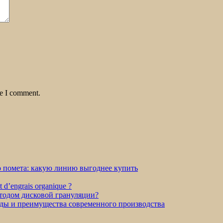
me I comment.
о помета: какую линию выгоднее купить
et d’engrais organique ?
етодом дисковой грануляции?
оды и преимущества современного производства