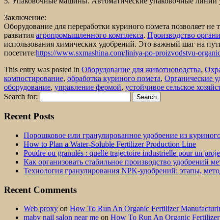
5. Упаковочные машины. Автоматические упаковочные линии у
Заключение:
Оборудование для переработки куриного помета позволяет не 
развития
агропромышленного комплекса
.
Производство органи
использования химических удобрений. Это важный шаг на пут
посетите:
https://www.sxmashina.com/liniya-po-proizvodstvu-organi
This entry was posted in
Оборудование для животноводства
,
Охр
компостирование
,
обработка куриного помета
,
Органические у
оборудование
,
управление фермой
,
устойчивое сельское хозяйс
Search for:
Recent Posts
Порошковое или гранулированное удобрение из куриног
How to Plan a Water-Soluble Fertilizer Production Line
Poudre ou granulés : quelle trajectoire industrielle pour un proj
Как организовать стабильное производство удобрений м
Технология гранулирования NPK-удобрений: этапы, мет
Recent Comments
Web proxy
on
How To Run An Organic Fertilizer Manufactu
maby nail salon near me
on
How To Run An Organic Fertilize