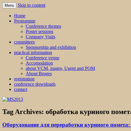
Skip to content
Menu
MS2013
Home
Programme
Conference themes
Poster sessions
Company Visits
committees
Sponsorship and exhibition
practical information
Conference venue
Accomodation
about VCM, inagro, Ugent and POM
About Bruges
registration
conference downloads
contact
Tag Archives:
обработка куриного помет
Оборудование для переработки куриного помета