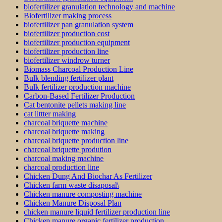
biofertilizer granulation technology and machine
Biofertilizer making process
biofertilizer pan granulation system
biofertilizer production cost
biofertilizer production equipment
biofertilizer production line
biofertilizer windrow turner
Biomass Charcoal Production Line
Bulk blending fertilizer plant
Bulk fertilizer production machine
Carbon-Based Fertilizer Production
Cat bentonite pellets making line
cat littter making
charcoal briquette machine
charcoal briquette making
charcoal briquette production line
charcoal briquette prodution
charcoal making machine
charcoal production line
Chicken Dung And Biochar As Fertilizer
Chicken farm waste disaposal\
Chicken manure composting machine
Chicken Manure Disposal Plan
chicken manure liquid fertilizer production line
Chicken manure organic fertilizer production