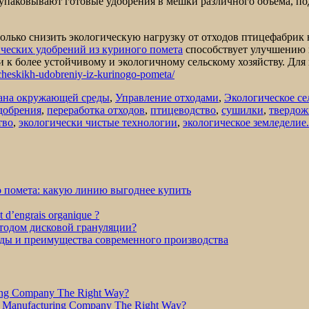
паковывают готовые удобрения в мешки различного объема, под
только снизить экологическую нагрузку от отходов птицефабрик
ческих удобрений из куриного помета
способствует улучшению 
и к более устойчивому и экологичному сельскому хозяйству. Д
cheskikh-udobreniy-iz-kurinogo-pometa/
ана окружающей среды
,
Управление отходами
,
Экологическое се
добрения
,
переработка отходов
,
птицеводство
,
сушилки
,
твердож
тво
,
экологически чистые технологии
,
экологическое земледелие.
о помета: какую линию выгоднее купить
et d’engrais organique ?
етодом дисковой грануляции?
оды и преимущества современного производства
ring Company The Right Way?
r Manufacturing Company The Right Way?