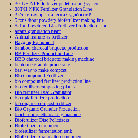
30 T/H NPK fertilizer pellet making system
30T/H NPK Fertilizer Granulation Line
3т/ч линия органических удобрений
5 tons /hour powdery biofertilizer making line
5-Ton Powdered Bio-Fertilizer Production Line
alfalfa granulation plant
Animal manure as fertilizer
Bagging Equipment
bamboo charcoal briquette production
BB Fertilizer Production Line
BBQ charcoal briquette making machine
bentonite granule processing
best way to make compost
Bio Compound Fertilizer
bio compound fertilizer production line
bio fertilizer composting plants
Bio fertilizer Disc Granulator
bio npk fertilizer production
bio organic compost fertilizer
Bio Organic Granular Production
biochar briquette making machine
Biofertilizer Disc Pelletizers
Biofertilizer equipment
biofertilizer fermentation tank
Biofertilizer granulation equipment