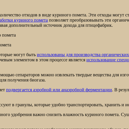
ичество отходов в виде куриного помета. Эти отходы могут ста
аботки куриного помета
позволяет преобразовывать эти органич
авая дополнительный источник дохода для птицефабрик.
помета
оторые могут быть
использованы для производства органически
ючевым элементом в этом процессе является
использование специ
омощью сепараторов можно извлекать твердые вещества для изг
для получения биогаза.
мет
подвергается аэробной или анаэробной ферментации
. В резу
уют в гранулы, которые удобно транспортировать, хранить и ис
нного удобрения важно снизить влажность куриного помета. С