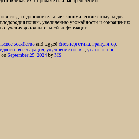
готавливая их к продаже или распределению.
 но и создать дополнительные экономические стимулы для
плодородия почвы, увеличению урожайности и сокращению
ля получения дополнительной информации
льское хозяйство
and tagged
биоэнергетика
,
гранулятор
,
идкостная сепарация
,
улучшение почвы
,
упаковочное
on
September 25, 2024
by
MS
.