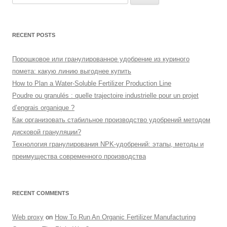
for:
RECENT POSTS
Порошковое или гранулированное удобрение из куриного
помета: какую линию выгоднее купить
How to Plan a Water-Soluble Fertilizer Production Line
Poudre ou granulés : quelle trajectoire industrielle pour un projet
d’engrais organique ?
Как организовать стабильное производство удобрений методом
дисковой грануляции?
Технология гранулирования NPK-удобрений: этапы, методы и
преимущества современного производства
RECENT COMMENTS
Web proxy
on
How To Run An Organic Fertilizer Manufacturing