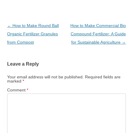
Post
←
How to Make Round Ball
How to Make Commercial Bio
navigation
Organic Fertilizer Granules
Compound Fertilizer: A Guide
from Compost
for Sustainable Agriculture
→
Leave a Reply
Your email address will not be published.
Required fields are
marked
*
Comment
*