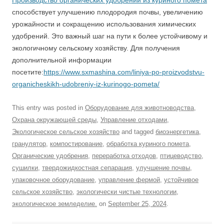
Производство органических удобрений из куриного помета
способствует улучшению плодородия почвы, увеличению
урожайности и сокращению использования химических
удобрений. Это важный шаг на пути к более устойчивому и
экологичному сельскому хозяйству. Для получения
дополнительной информации
посетите:
https://www.sxmashina.com/liniya-po-proizvodstvu-
organicheskikh-udobreniy-iz-kurinogo-pometa/
This entry was posted in
Оборудование для животноводства
,
Охрана окружающей среды
,
Управление отходами
,
Экологическое сельское хозяйство
and tagged
биоэнергетика
,
гранулятор
,
компостирование
,
обработка куриного помета
,
Органические удобрения
,
переработка отходов
,
птицеводство
,
сушилки
,
твердожидкостная сепарация
,
улучшение почвы
,
упаковочное оборудование
,
управление фермой
,
устойчивое
сельское хозяйство
,
экологически чистые технологии
,
экологическое земледелие.
on
September 25, 2024
.