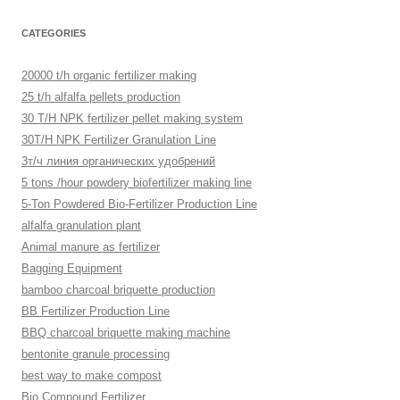
CATEGORIES
20000 t/h organic fertilizer making
25 t/h alfalfa pellets production
30 T/H NPK fertilizer pellet making system
30T/H NPK Fertilizer Granulation Line
3т/ч линия органических удобрений
5 tons /hour powdery biofertilizer making line
5-Ton Powdered Bio-Fertilizer Production Line
alfalfa granulation plant
Animal manure as fertilizer
Bagging Equipment
bamboo charcoal briquette production
BB Fertilizer Production Line
BBQ charcoal briquette making machine
bentonite granule processing
best way to make compost
Bio Compound Fertilizer