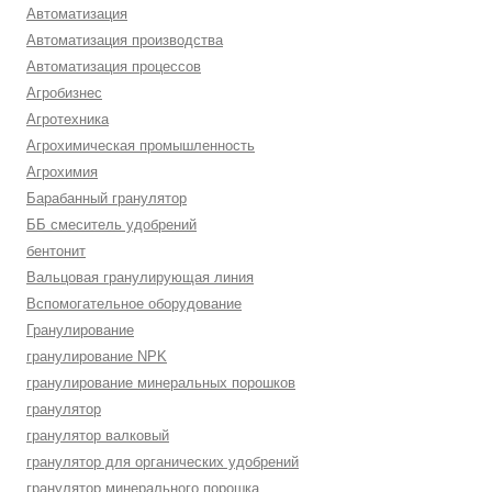
Автоматизация
Автоматизация производства
Автоматизация процессов
Агробизнес
Агротехника
Агрохимическая промышленность
Агрохимия
Барабанный гранулятор
ББ смеситель удобрений
бентонит
Вальцовая гранулирующая линия
Вспомогательное оборудование
Гранулирование
гранулирование NPK
гранулирование минеральных порошков
гранулятор
гранулятор валковый
гранулятор для органических удобрений
гранулятор минерального порошка