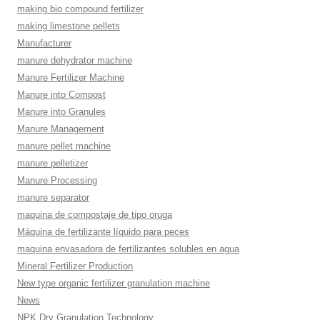
making bio compound fertilizer
making limestone pellets
Manufacturer
manure dehydrator machine
Manure Fertilizer Machine
Manure into Compost
Manure into Granules
Manure Management
manure pellet machine
manure pelletizer
Manure Processing
manure separator
maquina de compostaje de tipo oruga
Máquina de fertilizante líquido para peces
maquina envasadora de fertilizantes solubles en agua
Mineral Fertilizer Production
New type organic fertilizer granulation machine
News
NPK Dry Granulation Technology