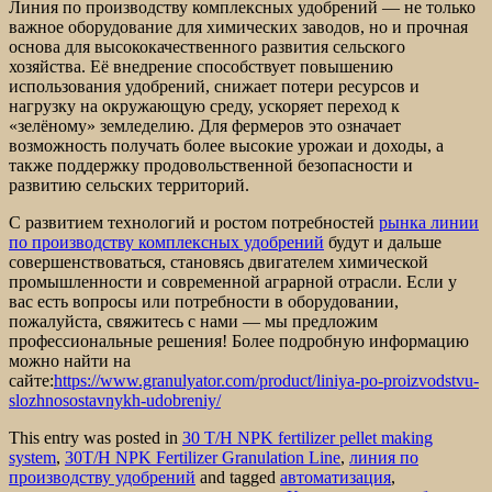
Линия по производству комплексных удобрений — не только
важное оборудование для химических заводов, но и прочная
основа для высококачественного развития сельского
хозяйства. Её внедрение способствует повышению
использования удобрений, снижает потери ресурсов и
нагрузку на окружающую среду, ускоряет переход к
«зелёному» земледелию. Для фермеров это означает
возможность получать более высокие урожаи и доходы, а
также поддержку продовольственной безопасности и
развитию сельских территорий.
С развитием технологий и ростом потребностей
рынка линии
по производству комплексных удобрений
будут и дальше
совершенствоваться, становясь двигателем химической
промышленности и современной аграрной отрасли. Если у
вас есть вопросы или потребности в оборудовании,
пожалуйста, свяжитесь с нами — мы предложим
профессиональные решения! Более подробную информацию
можно найти на
сайте:
https://www.granulyator.com/product/liniya-po-proizvodstvu-
slozhnosostavnykh-udobreniy/
This entry was posted in
30 T/H NPK fertilizer pellet making
system
,
30T/H NPK Fertilizer Granulation Line
,
линия по
производству удобрений
and tagged
автоматизация
,