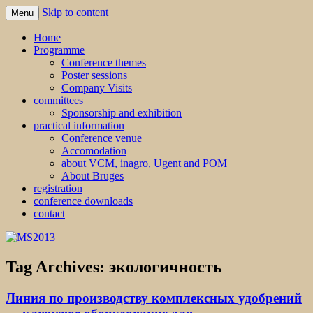
Skip to content
Menu
MS2013
Home
Programme
Conference themes
Poster sessions
Company Visits
committees
Sponsorship and exhibition
practical information
Conference venue
Accomodation
about VCM, inagro, Ugent and POM
About Bruges
registration
conference downloads
contact
Tag Archives:
экологичность
Линия по производству комплексных удобрений