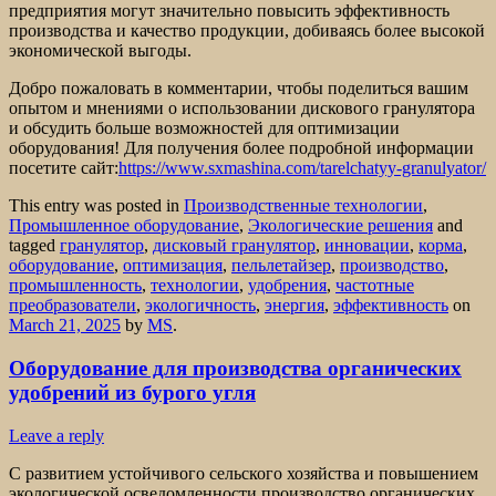
предприятия могут значительно повысить эффективность
производства и качество продукции, добиваясь более высокой
экономической выгоды.
Добро пожаловать в комментарии, чтобы поделиться вашим
опытом и мнениями о использовании дискового гранулятора
и обсудить больше возможностей для оптимизации
оборудования! Для получения более подробной информации
посетите сайт:
https://www.sxmashina.com/tarelchatyy-granulyator/
This entry was posted in
Производственные технологии
,
Промышленное оборудование
,
Экологические решения
and
tagged
гранулятор
,
дисковый гранулятор
,
инновации
,
корма
,
оборудование
,
оптимизация
,
пельлетайзер
,
производство
,
промышленность
,
технологии
,
удобрения
,
частотные
преобразователи
,
экологичность
,
энергия
,
эффективность
on
March 21, 2025
by
MS
.
Оборудование для производства органических
удобрений из бурого угля
Leave a reply
С развитием устойчивого сельского хозяйства и повышением
экологической осведомленности производство органических