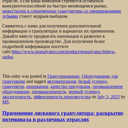
отрасли. Если ваша компания стремится оставаться
конкурентоспособной на быстро меняющемся рынке,
инвестиции в современные грануляторы со смешивающими
зубьями
станут мудрым выбором.
Свяжитесь с нами для получения дополнительной
информации о грануляторах и вариантах их применения.
Давайте вместе продвигать инновации и развитие в
промышленном производстве. Для получения более
подробной информации посетите
сайт:
https://www.granulyator.com/product/granulyator-belaya-
sazha/
This entry was posted in
Гранулирование
,
Оборудование для
грануляции
and tagged
автоматизация
,
белый углерод
,
гранулятор
,
инновации
,
качество продукции
,
промышленное
оборудование
,
промышленность
,
черный углерод
,
экологичность
,
эффективность производства
on
July 3, 2025
by
MS
.
Применение дискового гранулятора: раскрытие
потенциала в различных отраслях