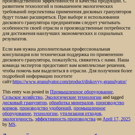
производственной эффективности и качества продукции. С
развитием технологий и повышением экологических
требований перспективы применения дисковых грануляторов
будут только расширяться. При выборе и использовании
дискового гранулятора предприятиям следует учитывать
особенности своей отрасли и производственные потребности
для достижения наилучших экономических и социальных
результатов.
Если вам нужна дополнительная профессиональная
консультация или техническая поддержка по применению
дискового гранулятора, пожалуйста, свяжитесь с нами. Наша
команда экспертов предоставит вам комплексные решения,
чтобы помочь вам выделиться в отрасли. Для получения более
подробной информации посетите
сайт:
https://www.granulyator.com/product/diskovyy-granulyator/
This entry was posted in
Промышленное оборудование
,
Сельское хозяйство
,
Экологические технологии
and tagged
дисковый гранулятор
,
обработка минералов
,
производство
кормов
,
производство удобрений
,
промышленное
оборудование
,
технологии
,
утилизация отходов
,
экологичность
,
эффективность производства
on
April 17, 2025
by
MS
.