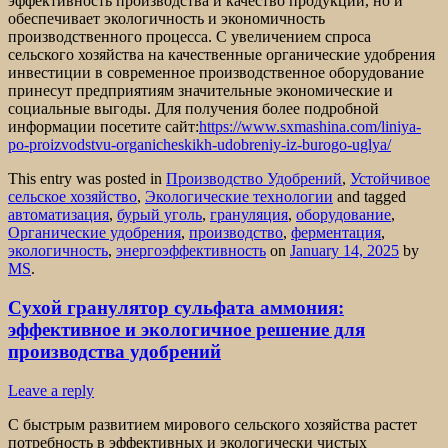
эффективность производства и качество продукции, но и
обеспечивает экологичность и экономичность
производственного процесса. С увеличением спроса
сельского хозяйства на качественные органические удобрения
инвестиции в современное производственное оборудование
принесут предприятиям значительные экономические и
социальные выгоды. Для получения более подробной
информации посетите сайт:
https://www.sxmashina.com/liniya-
po-proizvodstvu-organicheskikh-udobreniy-iz-burogo-uglya/
This entry was posted in
Производство Удобрений
,
Устойчивое
сельское хозяйство
,
Экологические технологии
and tagged
автоматизация
,
бурый уголь
,
грануляция
,
оборудование
,
Органические удобрения
,
производство
,
ферментация
,
экологичность
,
энергоэффективность
on
January 14, 2025
by
MS
.
Сухой гранулятор сульфата аммония:
эффективное и экологичное решение для
производства удобрений
Leave a reply
С быстрым развитием мирового сельского хозяйства растет
потребность в эффективных и экологически чистых