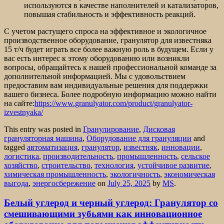
используются в качестве наполнителей и катализаторов,
повышая стабильность и эффективность реакций.
С учетом растущего спроса на эффективное и экологичное
производственное оборудование, гранулятор для известняка
15 т/ч будет играть все более важную роль в будущем. Если у
вас есть интерес к этому оборудованию или возникли
вопросы, обращайтесь к нашей профессиональной команде за
дополнительной информацией. Мы с удовольствием
предоставим вам индивидуальные решения для поддержки
вашего бизнеса. Более подробную информацию можно найти
на сайте:
https://www.granulyator.com/product/granulyator-
izvestnyaka/
This entry was posted in
Гранулирование
,
Дисковая
грануляторная машина
,
Оборудование для грануляции
and
tagged
автоматизация
,
гранулятор
,
известняк
,
инновации
,
логистика
,
производительность
,
промышленность
,
сельское
хозяйство
,
строительство
,
технология
,
устойчивое развитие
,
химическая промышленность
,
экологичность
,
экономическая
выгода
,
энергосбережение
on
July 25, 2025
by
MS
.
Белый углерод и черный углерод: Гранулятор со
смешивающими зубьями как инновационное