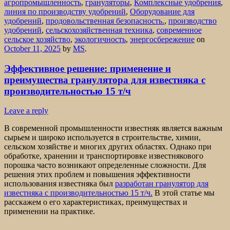
агропромышленность
,
грануляторы
,
Комплексные удобрения
,
линия по производству удобрений
,
Оборудование для
удобрений
,
продовольственная безопасность.
,
производство
удобрений
,
сельскохозяйственная техника
,
современное
сельское хозяйство
,
экологичность
,
энергосбережение
on
October 11, 2025
by
MS
.
Эффективное решение: применение и
преимущества гранулятора для известняка с
производительностью 15 т/ч
Leave a reply
В современной промышленности известняк является важным
сырьем и широко используется в строительстве, химии,
сельском хозяйстве и многих других областях. Однако при
обработке, хранении и транспортировке известнякового
порошка часто возникают определенные сложности. Для
решения этих проблем и повышения эффективности
использования известняка был
разработан гранулятор для
известняка с производительностью 15 т/ч.
В этой статье мы
расскажем о его характеристиках, преимуществах и
применении на практике.