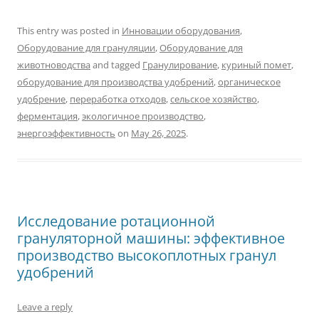
This entry was posted in
Инновации оборудования
,
Оборудование для грануляции
,
Оборудование для
животноводства
and tagged
Гранулирование
,
куриный помет
,
оборудование для производства удобрений
,
органическое
удобрение
,
переработка отходов
,
сельское хозяйство
,
ферментация
,
экологичное производство
,
энергоэффективность
on
May 26, 2025
.
Исследование ротационной
грануляторной машины: эффективное
производство высокоплотных гранул
удобрений
Leave a reply