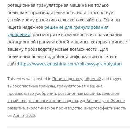
ротационная грануляторная машина не только
повышает производительность, но и способствует
устойчивому развитию сельского хозяйства. Если вы
ищете надежное
решение для гранулирования
удобрений
, рассмотрите возможность использования
ротационной грануляторной машины, которая принесет
вашему производству новые возможности. Для
получения более подробной информации посетите
сайт:
https://www.sxmashina.com/rolikovyy-granulyator/
This entry was posted in
Производство удобрений
and tagged
высокоплотные гранулы
,
грануляторная машина
,
производство удобрений
,
ротационная машина
,
сельское
хозяйство
,
технологии производства
,
удобрения
,
устойчивое
развитие
,
экологическое производство
,
энергоэффективность
on
April 3, 2025
.