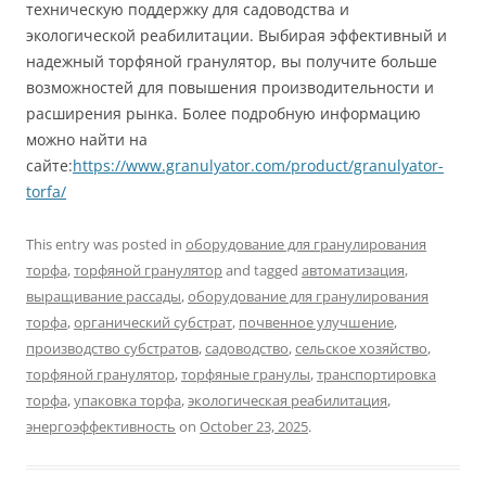
техническую поддержку для садоводства и
экологической реабилитации. Выбирая эффективный и
надежный торфяной гранулятор, вы получите больше
возможностей для повышения производительности и
расширения рынка. Более подробную информацию
можно найти на
сайте:
https://www.granulyator.com/product/granulyator-
torfa/
This entry was posted in
оборудование для гранулирования
торфа
,
торфяной гранулятор
and tagged
автоматизация
,
выращивание рассады
,
оборудование для гранулирования
торфа
,
органический субстрат
,
почвенное улучшение
,
производство субстратов
,
садоводство
,
сельское хозяйство
,
торфяной гранулятор
,
торфяные гранулы
,
транспортировка
торфа
,
упаковка торфа
,
экологическая реабилитация
,
энергоэффективность
on
October 23, 2025
.