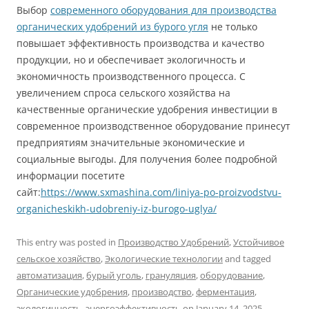
Выбор
современного оборудования для производства
органических удобрений из бурого угля
не только
повышает эффективность производства и качество
продукции, но и обеспечивает экологичность и
экономичность производственного процесса. С
увеличением спроса сельского хозяйства на
качественные органические удобрения инвестиции в
современное производственное оборудование принесут
предприятиям значительные экономические и
социальные выгоды. Для получения более подробной
информации посетите
сайт:
https://www.sxmashina.com/liniya-po-proizvodstvu-
organicheskikh-udobreniy-iz-burogo-uglya/
This entry was posted in
Производство Удобрений
,
Устойчивое
сельское хозяйство
,
Экологические технологии
and tagged
автоматизация
,
бурый уголь
,
грануляция
,
оборудование
,
Органические удобрения
,
производство
,
ферментация
,
экологичность
,
энергоэффективность
on
January 14, 2025
.