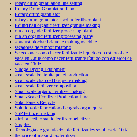
rotary drum granulation line setting
Rotary Drum Granulation Plant
Rotary drum granulator
rotary drum granulator used in fertilizer plant
Round ball organic fertilizer granule making
run an organic fertilizer processing plant
run an organic fertilizer processing plany
sawdust biochar briquette making machine
secadores de tambor rotatorio
Seleccionar como hacer fertilizante líquido con estiercol de
vaca en Chile como hacer fertilizante líquido con estiercol de
vaca en Chile
Sludge Drying Equipment
small scale bentonite pellet production
small scale charcoal briquette making
small scale fertilizer composting
Small scale organic fertilizer making
Small-Scale Fertilizer Production Line
Solar Panels Recycle
Solutions de fabrication d’engrais organiques
SSP fertilizer making
stirring teeth organic fertilizer pelletizer
Supplier
Tecnología de granulación de fertilizantes solubles de 10 t/h
the price of making biofertilizer