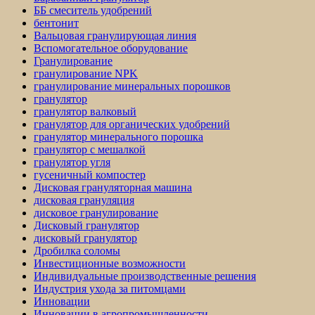
ББ смеситель удобрений
бентонит
Вальцовая гранулирующая линия
Вспомогательное оборудование
Гранулирование
гранулирование NPK
гранулирование минеральных порошков
гранулятор
гранулятор валковый
гранулятор для органических удобрений
гранулятор минерального порошка
гранулятор с мешалкой
гранулятор угля
гусеничный компостер
Дисковая грануляторная машина
дисковая грануляция
дисковое гранулирование
Дисковый гранулятор
дисковый гранулятор
Дробилка соломы
Инвестиционные возможности
Индивидуальные производственные решения
Индустрия ухода за питомцами
Инновации
Инновации в агропромышленности