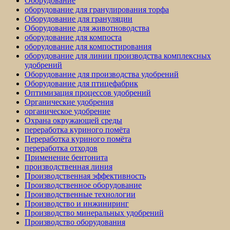
Оборудование
оборудование для гранулирования торфа
Оборудование для грануляции
Оборудование для животноводства
оборудование для компоста
оборудование для компостирования
оборудование для линии производства комплексных
удобрений
Оборудование для производства удобрений
Оборудование для птицефабрик
Оптимизация процессов удобрений
Органические удобрения
органическое удобрение
Охрана окружающей среды
переработка куриного помёта
Переработка куриного помёта
переработка отходов
Применение бентонита
производственная линия
Производственная эффективность
Производственное оборудование
Производственные технологии
Производство и инжиниринг
Производство минеральных удобрений
Производство оборудования