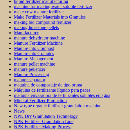
liquid fertilizer manufacturing
machine for making water soluble fertilizer
make cow manure fertilizer
Make Fertilizer Materials into Granules
making bio compound fertilizer
making limestone pellets
Manufacturer
manure dehydrator machine
Manure Fertilizer Machine
Manure into Compost
Manure into Granules
Manure Management
manure pellet machine
manure pelletizer
Manure Processing
manure separator
maquina de compostaje de tipo oruga
Máquina de fertilizante líquido para peces
maquina envasadora de fertilizantes solubles en agua
Mineral Fertilizer Production
New type organic fertilizer granulation machine
News
NPK Dry Granulation Technology
NPK Fertilizer Granulation Line
NPK Fertilizer Making Process