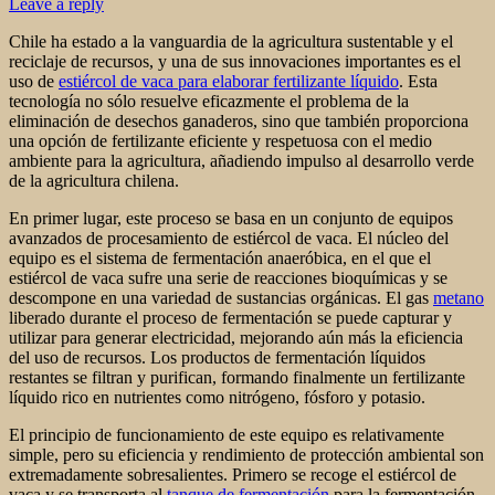
Leave a reply
Chile ha estado a la vanguardia de la agricultura sustentable y el
reciclaje de recursos, y una de sus innovaciones importantes es el
uso de
estiércol de vaca para elaborar fertilizante líquido
. Esta
tecnología no sólo resuelve eficazmente el problema de la
eliminación de desechos ganaderos, sino que también proporciona
una opción de fertilizante eficiente y respetuosa con el medio
ambiente para la agricultura, añadiendo impulso al desarrollo verde
de la agricultura chilena.
En primer lugar, este proceso se basa en un conjunto de equipos
avanzados de procesamiento de estiércol de vaca. El núcleo del
equipo es el sistema de fermentación anaeróbica, en el que el
estiércol de vaca sufre una serie de reacciones bioquímicas y se
descompone en una variedad de sustancias orgánicas. El gas
metano
liberado durante el proceso de fermentación se puede capturar y
utilizar para generar electricidad, mejorando aún más la eficiencia
del uso de recursos. Los productos de fermentación líquidos
restantes se filtran y purifican, formando finalmente un fertilizante
líquido rico en nutrientes como nitrógeno, fósforo y potasio.
El principio de funcionamiento de este equipo es relativamente
simple, pero su eficiencia y rendimiento de protección ambiental son
extremadamente sobresalientes. Primero se recoge el estiércol de
vaca y se transporta al
tanque de fermentación
para la fermentación