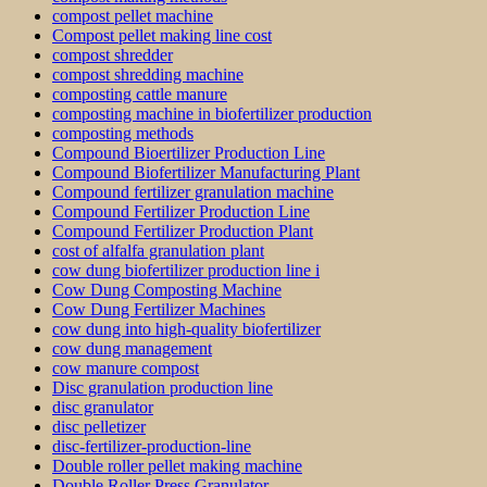
compost pellet machine
Compost pellet making line cost
compost shredder
compost shredding machine
composting cattle manure
composting machine in biofertilizer production
composting methods
Compound Bioertilizer Production Line
Compound Biofertilizer Manufacturing Plant
Compound fertilizer granulation machine
Compound Fertilizer Production Line
Compound Fertilizer Production Plant
cost of alfalfa granulation plant
cow dung biofertilizer production line i
Cow Dung Composting Machine
Cow Dung Fertilizer Machines
cow dung into high-quality biofertilizer
cow dung management
cow manure compost
Disc granulation production line
disc granulator
disc pelletizer
disc-fertilizer-production-line
Double roller pellet making machine
Double Roller Press Granulator