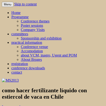
Skip to content
Menu
MS2013
Home
Programme
Conference themes
Poster sessions
Company Visits
committees
Sponsorship and exhibition
practical information
Conference venue
Accomodation
about VCM, inagro, Ugent and POM
About Bruges
registration
conference downloads
contact
como hacer fertilizante líquido con
estiercol de vaca en Chile