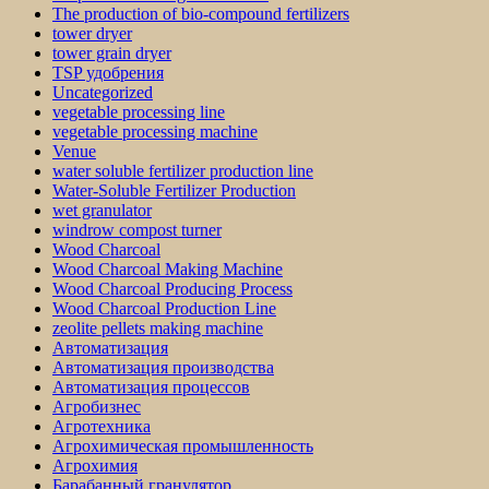
The production of bio-compound fertilizers
tower dryer
tower grain dryer
TSP удобрения
Uncategorized
vegetable processing line
vegetable processing machine
Venue
water soluble fertilizer production line
Water-Soluble Fertilizer Production
wet granulator
windrow compost turner
Wood Charcoal
Wood Charcoal Making Machine
Wood Charcoal Producing Process
Wood Charcoal Production Line
zeolite pellets making machine
Автоматизация
Автоматизация производства
Автоматизация процессов
Агробизнес
Агротехника
Агрохимическая промышленность
Агрохимия
Барабанный гранулятор