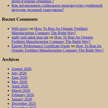
projet d’engrais organique ?
Как организовать стабильное производство удобрений
методом дисковой грануляции?
Recent Comments
Web proxy
on
How To Run An Organic Fertilizer
Manufacturing Company The Right Way?
maby nail salon near me
on
How To Run An Organic
Fertilizer Manufacturing Company The Right Way?
Energy Performance Certificate Quote
on
How To Run An
Organic Fertilizer Manufacturing Company The Right Way?
Archives
August 2026
July 2026
June 2026
May 2026
April 2026
March 2026
February 2026
January 2026
December 2025
November 2025