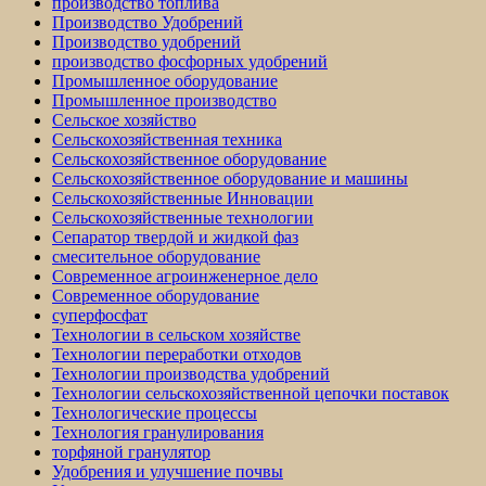
производство топлива
Производство Удобрений
Производство удобрений
производство фосфорных удобрений
Промышленное оборудование
Промышленное производство
Сельское хозяйство
Сельскохозяйственная техника
Сельскохозяйственное оборудование
Сельскохозяйственное оборудование и машины
Сельскохозяйственные Инновации
Сельскохозяйственные технологии
Сепаратор твердой и жидкой фаз
смесительное оборудование
Современное агроинженерное дело
Современное оборудование
суперфосфат
Технологии в сельском хозяйстве
Технологии переработки отходов
Технологии производства удобрений
Технологии сельскохозяйственной цепочки поставок
Технологические процессы
Технология гранулирования
торфяной гранулятор
Удобрения и улучшение почвы