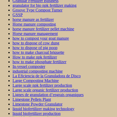
Granular Fertilizer Business
granulator for bio npk fertilizer making
Groove Type Compost Turner
GSSP
horse manure as fertilizer
Horse manure composting
horse manure fertilizer pellet machine
Horse manure management
how to compost your goat manure
how to dispose of cow dung
how to dispose of pig poop
how to make charcoal briquette
How to make npk fertilizer
how to make phosphate fertilizer
In-vessel composter
industrial composting machine
La Eficiencia de la Granuladora de Disco
Large Composting Machine
Large scale npk fertilizer production
Large scale organic fertilizer production
Lignes de granulation d’engrais organiques
Limestone Pellets Plant
Limestone Powder Granulator
liquid biofertilizer making technology
liquid biofertilizer production