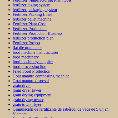
Fertilizer Manufacturing Plant Cost
fertilizer mxing system
fertilizer packaging system
Fertilizer Packing Lines
fertilizer pellet machine
Fertilizer Plant Cost
Fertilizer Production
Fertilizer Production Business
fertilizer production plan
Fertilizer Project
flat die granulator
food machine manufacturer
food machinery
food machinery supplier
food processing line
Fried Food Production
Goat manure composting machine
Goat manure disposal
grain dryer
grain dryer tower
grain drying equipment
grain drying tower
grain tower dryer
Granulación de fertilizante de estiércol de vaca de 5 t/h en
Vietnam