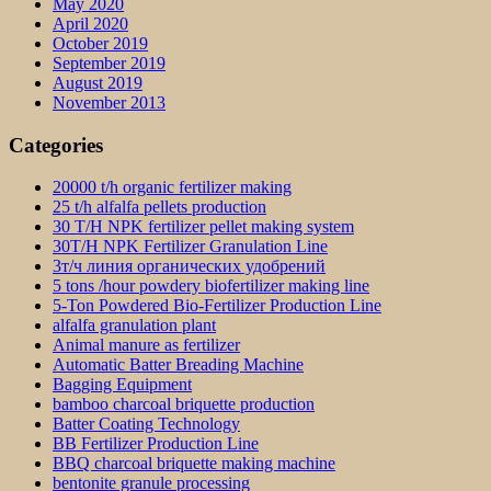
May 2020
April 2020
October 2019
September 2019
August 2019
November 2013
Categories
20000 t/h organic fertilizer making
25 t/h alfalfa pellets production
30 T/H NPK fertilizer pellet making system
30T/H NPK Fertilizer Granulation Line
3т/ч линия органических удобрений
5 tons /hour powdery biofertilizer making line
5-Ton Powdered Bio-Fertilizer Production Line
alfalfa granulation plant
Animal manure as fertilizer
Automatic Batter Breading Machine
Bagging Equipment
bamboo charcoal briquette production
Batter Coating Technology
BB Fertilizer Production Line
BBQ charcoal briquette making machine
bentonite granule processing