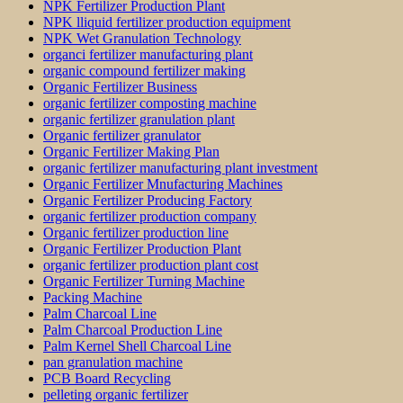
NPK Fertilizer Production Plant
NPK lliquid fertilizer production equipment
NPK Wet Granulation Technology
organci fertilizer manufacturing plant
organic compound fertilizer making
Organic Fertilizer Business
organic fertilizer composting machine
organic fertilizer granulation plant
Organic fertilizer granulator
Organic Fertilizer Making Plan
organic fertilizer manufacturing plant investment
Organic Fertilizer Mnufacturing Machines
Organic Fertilizer Producing Factory
organic fertilizer production company
Organic fertilizer production line
Organic Fertilizer Production Plant
organic fertilizer production plant cost
Organic Fertilizer Turning Machine
Packing Machine
Palm Charcoal Line
Palm Charcoal Production Line
Palm Kernel Shell Charcoal Line
pan granulation machine
PCB Board Recycling
pelleting organic fertilizer