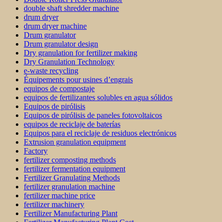
double shaft shredder machine
drum dryer
drum dryer machine
Drum granulator
Drum granulator design
Dry granulation for fertilizer making
Dry Granulation Technology
e-waste recycling
Équipements pour usines d’engrais
equipos de compostaje
equipos de fertilizantes solubles en agua sólidos
Equipos de pirólisis
Equipos de pirólisis de paneles fotovoltaicos
equipos de reciclaje de baterías
Equipos para el reciclaje de residuos electrónicos
Extrusion granulation equipment
Factory
fertilizer composting methods
fertilizer fermentation equipment
Fertilizer Granulating Methods
fertilizer granulation machine
fertilizer machine price
fertilizer machinery
Fertilizer Manufacturing Plant