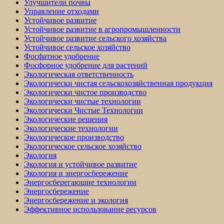
Улучшители почвы
Управление отходами
Устойчивое развитие
Устойчивое развитие в агропромышленности
Устойчивое развитие сельского хозяйства
Устойчивое сельское хозяйство
Фосфатное удобрение
Фосфорное удобрение для растений
Экологическая ответственность
Экологически чистая сельскохозяйственная продукция
Экологически чистое производство
Экологически чистые технологии
Экологически Чистые Технологии
Экологические решения
Экологические технологии
Экологическое производство
Экологическое сельское хозяйство
Экология
Экология и устойчивое развитие
Экология и энергосбережение
Энергосберегающие технологии
Энергосбережение
Энергосбережение и экология
Эффективное использование ресурсов