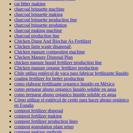
cat littter making
charcoal briquette machine
charcoal briquette making
charcoal briquette production line
charcoal briquette prodution
charcoal making machine
charcoal production line
Chicken Dung And Biochar As Fertilizer
Chicken farm waste disaposal\
Chicken manure composting machine
Chicken Manure Disposal Plan
chicken manure liquid fertilizer production line
Chicken manure organic fertilizer production
Chile utiliza estiércol de vaca para fabricar fertilizante líquido
coating fertilizer for better production
como elaborar fertilizante organico liquido en México
como preparar abono organico liquido soluble en agua
como preparar abono organico liquido soluble en agua
Cómo utilizar el estiércol de cerdo para hacer abono orgánico
en España
compost fertilizer disposal
compost fertilizer making
compost fertilizer production lines
compost granulation plant setup
compost making methods