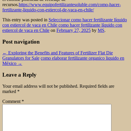
recursos.
https://www.equipofertilizantesoluble.com/como-hacer-
fertilizante-liquido-con-estiercol-de-vaca-en-chile/
This entry was posted in
Seleccionar como hacer fertilizante líquido
con estiercol de vaca en Chile como hacer fertilizante líquido con
estiercol de vaca en Chile
on
February 27, 2025
by
MS
.
Post navigation
←
Exploring the Benefits and Features of Fertilizer Flat Die
Granulators for Sale
como elaborar fertilizante organico liquido en
México
→
Leave a Reply
Your email address will not be published.
Required fields are
marked
*
Comment
*