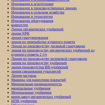
Инновации в агротехнике
Инновации в производственных линиях
Инновации в сельском хозяйстве
Инновации и технологии
Инновации оборудования
компостер
Линии органических удобрений
линия NPK
линия гранулирования
линия по переработке куриного помета
Линия по производству дисковой грануляции
линия по производству органических удобрений из
куриного помета 2 т/ч
Линия по производству роликовой грануляции
линия по производству удобрений
линия производства BB-удобрений
линия смешивания тукосмесей
Линия частицы
Машина для нанесения покрытий
Минеральная промышленность
минеральные удобрения
Минеральные удобрения
мини-завод органических удобрений
НПК удобрение