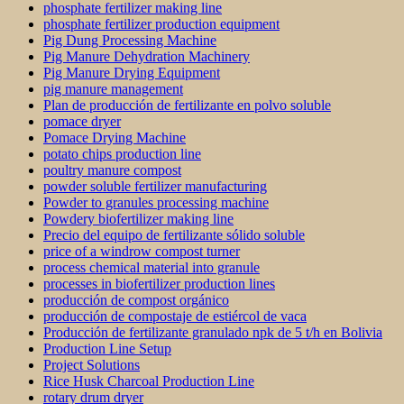
phosphate fertilizer making line
phosphate fertilizer production equipment
Pig Dung Processing Machine
Pig Manure Dehydration Machinery
Pig Manure Drying Equipment
pig manure management
Plan de producción de fertilizante en polvo soluble
pomace dryer
Pomace Drying Machine
potato chips production line
poultry manure compost
powder soluble fertilizer manufacturing
Powder to granules processing machine
Powdery biofertilizer making line
Precio del equipo de fertilizante sólido soluble
price of a windrow compost turner
process chemical material into granule
processes in biofertilizer production lines
producción de compost orgánico
producción de compostaje de estiércol de vaca
Producción de fertilizante granulado npk de 5 t/h en Bolivia
Production Line Setup
Project Solutions
Rice Husk Charcoal Production Line
rotary drum dryer