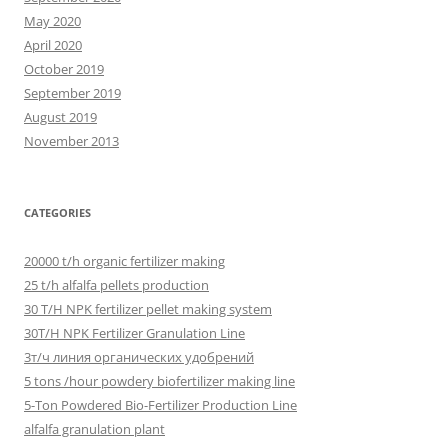
May 2020
April 2020
October 2019
September 2019
August 2019
November 2013
CATEGORIES
20000 t/h organic fertilizer making
25 t/h alfalfa pellets production
30 T/H NPK fertilizer pellet making system
30T/H NPK Fertilizer Granulation Line
3т/ч линия органических удобрений
5 tons /hour powdery biofertilizer making line
5-Ton Powdered Bio-Fertilizer Production Line
alfalfa granulation plant