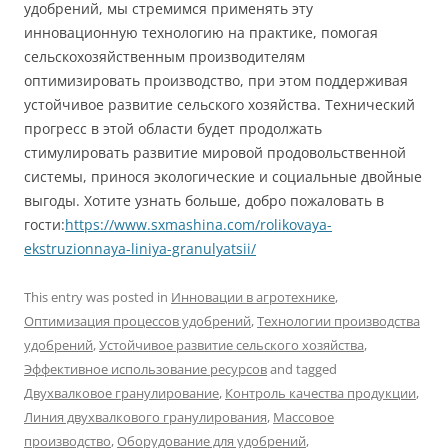
удобрений, мы стремимся применять эту
инновационную технологию на практике, помогая
сельскохозяйственным производителям
оптимизировать производство, при этом поддерживая
устойчивое развитие сельского хозяйства. Технический
прогресс в этой области будет продолжать
стимулировать развитие мировой продовольственной
системы, принося экологические и социальные двойные
выгоды. Хотите узнать больше, добро пожаловать в
гости:
https://www.sxmashina.com/rolikovaya-
ekstruzionnaya-liniya-granulyatsii/
This entry was posted in
Инновации в агротехнике
,
Оптимизация процессов удобрений
,
Технологии производства
удобрений
,
Устойчивое развитие сельского хозяйства
,
Эффективное использование ресурсов
and tagged
Двухвалковое гранулирование
,
Контроль качества продукции
,
Линия двухвалкового гранулирования
,
Массовое
производство
,
Оборудование для удобрений
,