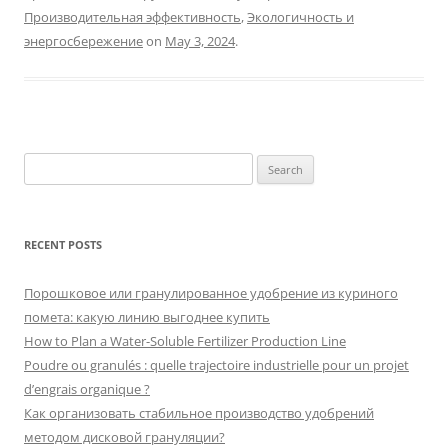
Производительная эффективность
,
Экологичность и
энергосбережение
on
May 3, 2024
.
Search
for:
RECENT POSTS
Порошковое или гранулированное удобрение из куриного
помета: какую линию выгоднее купить
How to Plan a Water-Soluble Fertilizer Production Line
Poudre ou granulés : quelle trajectoire industrielle pour un projet
d’engrais organique ?
Как организовать стабильное производство удобрений
методом дисковой грануляции?