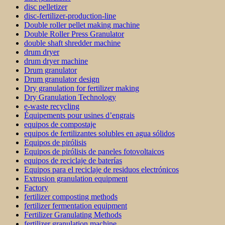
disc pelletizer
disc-fertilizer-production-line
Double roller pellet making machine
Double Roller Press Granulator
double shaft shredder machine
drum dryer
drum dryer machine
Drum granulator
Drum granulator design
Dry granulation for fertilizer making
Dry Granulation Technology
e-waste recycling
Équipements pour usines d’engrais
equipos de compostaje
equipos de fertilizantes solubles en agua sólidos
Equipos de pirólisis
Equipos de pirólisis de paneles fotovoltaicos
equipos de reciclaje de baterías
Equipos para el reciclaje de residuos electrónicos
Extrusion granulation equipment
Factory
fertilizer composting methods
fertilizer fermentation equipment
Fertilizer Granulating Methods
fertilizer granulation machine