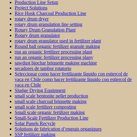
Production Line Setup
Project Solutions
Rice Husk Charcoal Production Line
rotary drum dryer
rotary drum granulation line setting
Rotary Drum Granulation Plant
Rotary drum granulator
rotary drum granulator used in fertilizer plant
Round ball organic fertilizer granule making
run an organic fertilizer processing plant
run an organic fertilizer processing plany
sawdust biochar briquette making machine
secadores de tambor rotatorio
Seleccionar como hacer fertilizante líquido con estiercol de
vaca en Chile como hacer fertilizante líquido con estiercol de
vaca en Chile
Sludge Drying Equipment
small scale bentonite pellet production
small scale charcoal briquette making
small scale fertilizer composting
Small scale organic fertilizer making
Small-Scale Fertilizer Production Line
Solar Panels Recycle
Solutions de fabrication d’engrais organiques
SSP fertilizer making