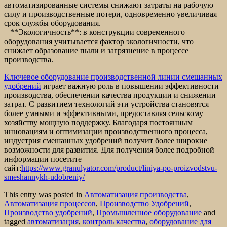
автоматизированные системы снижают затраты на рабочую
силу и производственные потери, одновременно увеличивая
срок службы оборудования.
– **Экологичность**: в конструкции современного
оборудования учитывается фактор экологичности, что
снижает образование пыли и загрязнение в процессе
производства.
Ключевое оборудование производственной линии смешанных
удобрений
играет важную роль в повышении эффективности
производства, обеспечении качества продукции и снижении
затрат. С развитием технологий эти устройства становятся
более умными и эффективными, предоставляя сельскому
хозяйству мощную поддержку. Благодаря постоянным
инновациям и оптимизации производственного процесса,
индустрия смешанных удобрений получит более широкие
возможности для развития. Для получения более подробной
информации посетите
сайт:
https://www.granulyator.com/product/liniya-po-proizvodstvu-
smeshannykh-udobreniy/
This entry was posted in
Автоматизация производства
,
Автоматизация процессов
,
Производство Удобрений
,
Производство удобрений
,
Промышленное оборудование
and
tagged
автоматизация
,
контроль качества
,
оборудование для