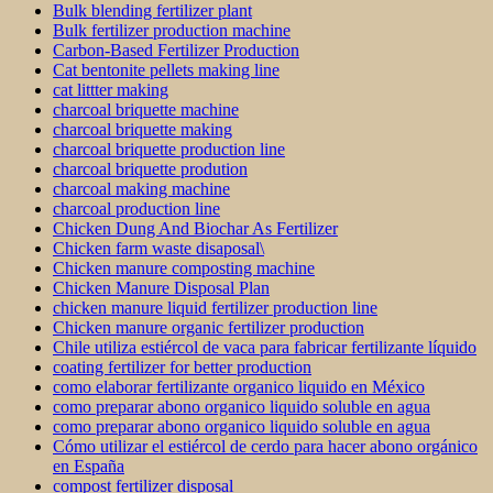
Bulk blending fertilizer plant
Bulk fertilizer production machine
Carbon-Based Fertilizer Production
Cat bentonite pellets making line
cat littter making
charcoal briquette machine
charcoal briquette making
charcoal briquette production line
charcoal briquette prodution
charcoal making machine
charcoal production line
Chicken Dung And Biochar As Fertilizer
Chicken farm waste disaposal\
Chicken manure composting machine
Chicken Manure Disposal Plan
chicken manure liquid fertilizer production line
Chicken manure organic fertilizer production
Chile utiliza estiércol de vaca para fabricar fertilizante líquido
coating fertilizer for better production
como elaborar fertilizante organico liquido en México
como preparar abono organico liquido soluble en agua
como preparar abono organico liquido soluble en agua
Cómo utilizar el estiércol de cerdo para hacer abono orgánico
en España
compost fertilizer disposal