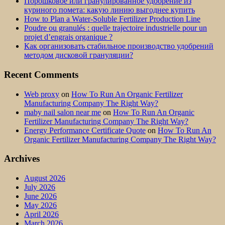
Порошковое или гранулированное удобрение из
куриного помета: какую линию выгоднее купить
How to Plan a Water-Soluble Fertilizer Production Line
Poudre ou granulés : quelle trajectoire industrielle pour un
projet d’engrais organique ?
Как организовать стабильное производство удобрений
методом дисковой грануляции?
Recent Comments
Web proxy
on
How To Run An Organic Fertilizer
Manufacturing Company The Right Way?
maby nail salon near me
on
How To Run An Organic
Fertilizer Manufacturing Company The Right Way?
Energy Performance Certificate Quote
on
How To Run An
Organic Fertilizer Manufacturing Company The Right Way?
Archives
August 2026
July 2026
June 2026
May 2026
April 2026
March 2026