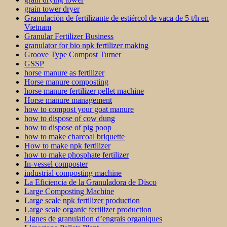
grain tower dryer
Granulación de fertilizante de estiércol de vaca de 5 t/h en
Vietnam
Granular Fertilizer Business
granulator for bio npk fertilizer making
Groove Type Compost Turner
GSSP
horse manure as fertilizer
Horse manure composting
horse manure fertilizer pellet machine
Horse manure management
how to compost your goat manure
how to dispose of cow dung
how to dispose of pig poop
how to make charcoal briquette
How to make npk fertilizer
how to make phosphate fertilizer
In-vessel composter
industrial composting machine
La Eficiencia de la Granuladora de Disco
Large Composting Machine
Large scale npk fertilizer production
Large scale organic fertilizer production
Lignes de granulation d’engrais organiques