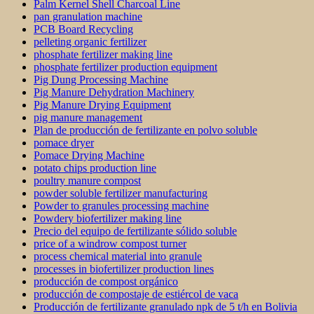
Palm Kernel Shell Charcoal Line
pan granulation machine
PCB Board Recycling
pelleting organic fertilizer
phosphate fertilizer making line
phosphate fertilizer production equipment
Pig Dung Processing Machine
Pig Manure Dehydration Machinery
Pig Manure Drying Equipment
pig manure management
Plan de producción de fertilizante en polvo soluble
pomace dryer
Pomace Drying Machine
potato chips production line
poultry manure compost
powder soluble fertilizer manufacturing
Powder to granules processing machine
Powdery biofertilizer making line
Precio del equipo de fertilizante sólido soluble
price of a windrow compost turner
process chemical material into granule
processes in biofertilizer production lines
producción de compost orgánico
producción de compostaje de estiércol de vaca
Producción de fertilizante granulado npk de 5 t/h en Bolivia