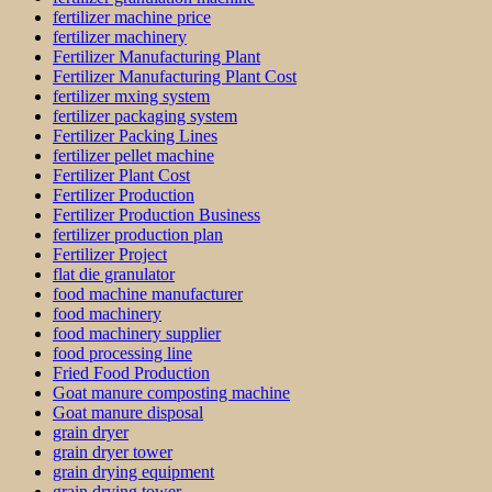
fertilizer machine price
fertilizer machinery
Fertilizer Manufacturing Plant
Fertilizer Manufacturing Plant Cost
fertilizer mxing system
fertilizer packaging system
Fertilizer Packing Lines
fertilizer pellet machine
Fertilizer Plant Cost
Fertilizer Production
Fertilizer Production Business
fertilizer production plan
Fertilizer Project
flat die granulator
food machine manufacturer
food machinery
food machinery supplier
food processing line
Fried Food Production
Goat manure composting machine
Goat manure disposal
grain dryer
grain dryer tower
grain drying equipment
grain drying tower