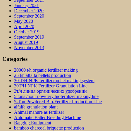
September 2021
January 2021
December 2020
September 2020
May 2020
April 2020
October 2019
September 2019
August 2019
November 2013
Categories
20000 t/h organic fertilizer making
25 t/h alfalfa pellets production
30 T/H NPK fertilizer pellet making system
30T/H NPK Fertilizer Granulation Line
3т/ч линия органических удобрений
5 tons /hour powdery biofertilizer making line
5-Ton Powdered Bio-Fertilizer Production Line
alfalfa granulation plant
Animal manure as fertilizer
Automatic Batter Breading Machine
Bagging Equipment
bamboo charcoal briquette production