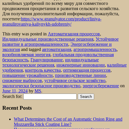
калийных удобрений по всему миру для совместного
продвижения процветания и развития сельского хозяйства.
Для получения дополнительной информации, пожалуйста,
посетите:
https://www.granulyator.com/product/liniya-
granulirovaniya-kaliynykh-udobreniy/
This entry was posted in
Автоматизация процессов
,
Индивидуальные производственные решения
,
Устойчивое
развитие в агропромышленности
,
Энергосбережение и
экология
and tagged
автоматизация
,
агропромышленность
,
возобновляемая энергия
,
глобальная продовольственная
безопасность
,
Гранулирование
,
индивидуальные
технологические решения
,
инженерные инновации
,
калийные
удобрения
,
контроль качества
,
оптимизация процессов
,
повышение урожайности
,
производственные линии
,
снижение выбросов
,
устойчивое сельское хозяйство
,
экологически безопасное производство
,
энергосбережение
on
June 11, 2024
by
MS
.
Search for:
Recent Posts
What Determines the Cost of an Automatic Onion Ring and
Mozzarella Stick Coating Line?