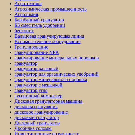
Агротехника
Агрохимическая промышленность
Агрохимия
Барабанный гранулятор
ББ смеситель удобрений
бентонит
Вальцовая гранулирующая линия
Вспомогательное оборудование
Гранулирование
гранулирование NPK
гранулирование минеральных порошков
гранулятор
гранулятор валковый
гранулятор для органических удобрений
гранулятор минерального порошка
гранулятор с мешалкой
гранулятор угля
гусеничный компостер
Дисковая грануляторная машина
дисковая грануляция
дисковое гранулирование
дисковый гранулятор
Дисковый гранулятор
Дробилка соломы
Инвестиционные возможности