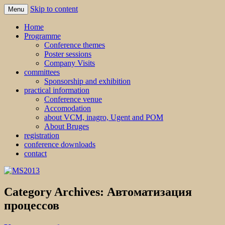
Skip to content
Menu
MS2013
Home
Programme
Conference themes
Poster sessions
Company Visits
committees
Sponsorship and exhibition
practical information
Conference venue
Accomodation
about VCM, inagro, Ugent and POM
About Bruges
registration
conference downloads
contact
Category Archives:
Автоматизация
процессов