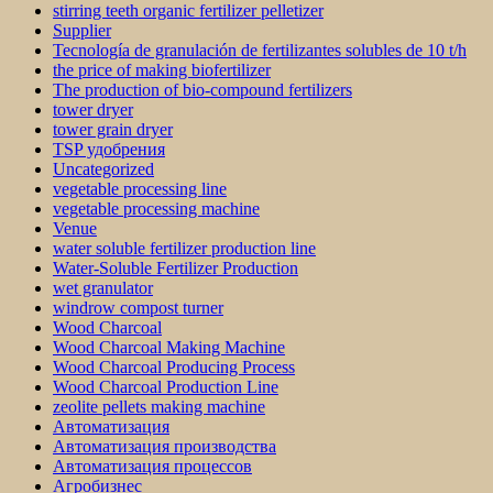
stirring teeth organic fertilizer pelletizer
Supplier
Tecnología de granulación de fertilizantes solubles de 10 t/h
the price of making biofertilizer
The production of bio-compound fertilizers
tower dryer
tower grain dryer
TSP удобрения
Uncategorized
vegetable processing line
vegetable processing machine
Venue
water soluble fertilizer production line
Water-Soluble Fertilizer Production
wet granulator
windrow compost turner
Wood Charcoal
Wood Charcoal Making Machine
Wood Charcoal Producing Process
Wood Charcoal Production Line
zeolite pellets making machine
Автоматизация
Автоматизация производства
Автоматизация процессов
Агробизнес