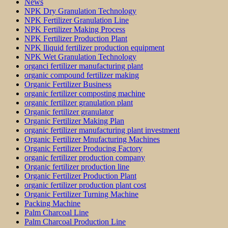
News
NPK Dry Granulation Technology
NPK Fertilizer Granulation Line
NPK Fertilizer Making Process
NPK Fertilizer Production Plant
NPK lliquid fertilizer production equipment
NPK Wet Granulation Technology
organci fertilizer manufacturing plant
organic compound fertilizer making
Organic Fertilizer Business
organic fertilizer composting machine
organic fertilizer granulation plant
Organic fertilizer granulator
Organic Fertilizer Making Plan
organic fertilizer manufacturing plant investment
Organic Fertilizer Mnufacturing Machines
Organic Fertilizer Producing Factory
organic fertilizer production company
Organic fertilizer production line
Organic Fertilizer Production Plant
organic fertilizer production plant cost
Organic Fertilizer Turning Machine
Packing Machine
Palm Charcoal Line
Palm Charcoal Production Line