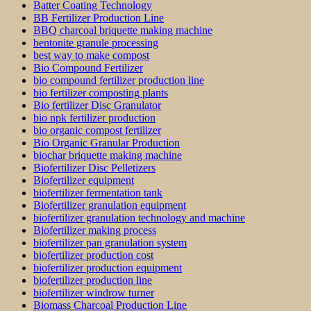
Batter Coating Technology
BB Fertilizer Production Line
BBQ charcoal briquette making machine
bentonite granule processing
best way to make compost
Bio Compound Fertilizer
bio compound fertilizer production line
bio fertilizer composting plants
Bio fertilizer Disc Granulator
bio npk fertilizer production
bio organic compost fertilizer
Bio Organic Granular Production
biochar briquette making machine
Biofertilizer Disc Pelletizers
Biofertilizer equipment
biofertilizer fermentation tank
Biofertilizer granulation equipment
biofertilizer granulation technology and machine
Biofertilizer making process
biofertilizer pan granulation system
biofertilizer production cost
biofertilizer production equipment
biofertilizer production line
biofertilizer windrow turner
Biomass Charcoal Production Line