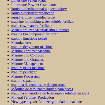
Limestone Pellets Plant
Limestone Powder Granulator
liquid biofertilizer making technology
liquid biofertilizer production
liquid fertilizer manufacturing
machine for making water soluble fertilizer
make cow manure fertilizer
Make Fertilizer Materials into Granules
making bio compound fertilizer
making limestone pellets
Manufacturer
manure dehydrator machine
Manure Fertilizer Machine
Manure into Compost
Manure into Granules
Manure Management
manure pellet machine
manure pelletizer
Manure Processing
manure separator
maquina de compostaje de tipo oruga
Máquina de fertilizante líquido para peces
maquina envasadora de fertilizantes solubles en agua
Mineral Fertilizer Production
New type organic fertilizer granulation machine