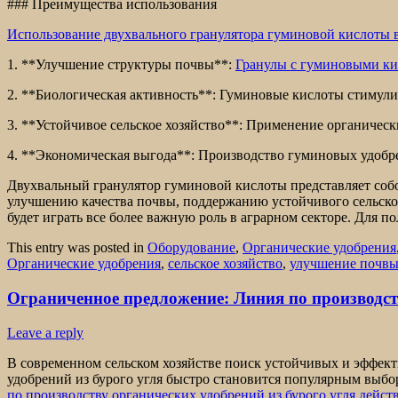
### Преимущества использования
Использование двухвального гранулятора гуминовой кислоты 
1. **Улучшение структуры почвы**:
Гранулы с гуминовыми к
2. **Биологическая активность**: Гуминовые кислоты стимули
3. **Устойчивое сельское хозяйство**: Применение органическ
4. **Экономическая выгода**: Производство гуминовых удобре
Двухвальный гранулятор гуминовой кислоты представляет собо
улучшению качества почвы, поддержанию устойчивого сельског
будет играть все более важную роль в аграрном секторе. Для 
This entry was posted in
Оборудование
,
Органические удобрения
Органические удобрения
,
сельское хозяйство
,
улучшение почв
Ограниченное предложение: Линия по производст
Leave a reply
В современном сельском хозяйстве поиск устойчивых и эффект
удобрений из бурого угля быстро становится популярным выбо
по производству органических удобрений из бурого угля дейс