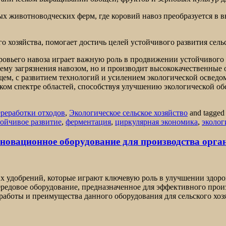
 животноводческих ферм, где коровий навоз преобразуется в в
о хозяйства, помогает достичь целей устойчивого развития сельс
ровьего навоза играет важную роль в продвижении устойчивого 
ему загрязнения навозом, но и производит высококачественные
щем, с развитием технологий и усилением экологической осведо
оком спектре областей, способствуя улучшению экологической об
реработки отходов
,
Экологическое сельское хозяйство
and tagge
тойчивое развитие
,
ферментация
,
циркулярная экономика
,
эколог
новационное оборудование для производства орга
х удобрений, которые играют ключевую роль в улучшении здор
редовое оборудование, предназначенное для эффективного про
работы и преимущества данного оборудования для сельского хоз