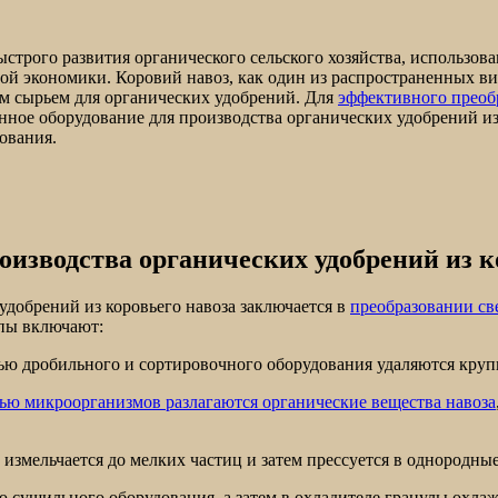
строго развития органического сельского хозяйства, использов
й экономики. Коровий навоз, как один из распространенных ви
м сырьем для органических удобрений. Для
эффективного преоб
ное оборудование для производства органических удобрений из
ования.
оизводства органических удобрений из к
удобрений из коровьего навоза заключается в
преобразовании св
апы включают:
щью дробильного и сортировочного оборудования удаляются круп
ью микроорганизмов разлагаются органические вещества навоза
измельчается до мелких частиц и затем прессуется в однородны
 сушильного оборудования, а затем в охладителе гранулы охлаж