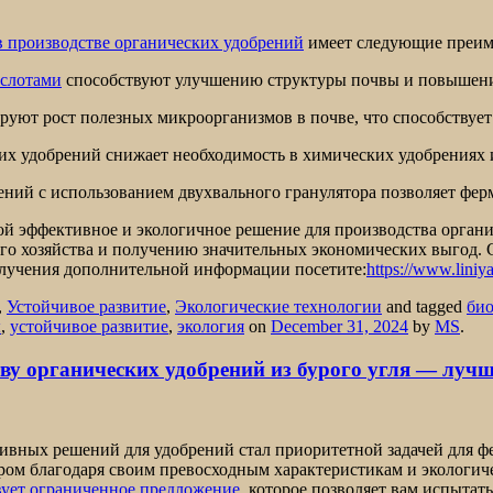
в производстве органических удобрений
имеет следующие преим
ислотами
способствуют улучшению структуры почвы и повышени
руют рост полезных микроорганизмов в почве, что способствует
их удобрений снижает необходимость в химических удобрениях и
ний с использованием двухвального гранулятора позволяет ферм
й эффективное и экологичное решение для производства органи
о хозяйства и получению значительных экономических выгод. С
получения дополнительной информации посетите:
https://www.liniy
,
Устойчивое развитие
,
Экологические технологии
and tagged
био
ы
,
устойчивое развитие
,
экология
on
December 31, 2024
by
MS
.
ву органических удобрений из бурого угля — луч
ивных решений для удобрений стал приоритетной задачей для ф
ром благодаря своим превосходным характеристикам и экологиче
твует ограниченное предложение
, которое позволяет вам испытат