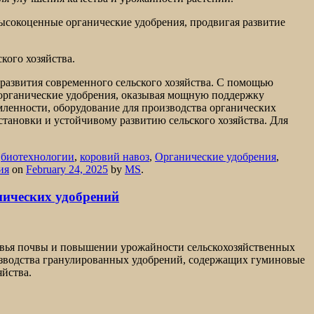
ысокоценные органические удобрения, продвигая развитие
кого хозяйства.
развития современного сельского хозяйства. С помощью
 органические удобрения, оказывая мощную поддержку
мленности, оборудование для производства органических
становки и устойчивому развитию сельского хозяйства. Для
d
биотехнологии
,
коровий навоз
,
Органические удобрения
,
ия
on
February 24, 2025
by
MS
.
нических удобрений
овья почвы и повышении урожайности сельскохозяйственных
изводства гранулированных удобрений, содержащих гуминовые
яйства.