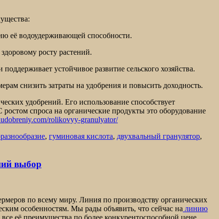
ущества:
ю её водоудерживающей способности.
 здоровому росту растений.
 поддерживает устойчивое развитие сельского хозяйства.
ерам снизить затраты на удобрения и повысить доходность.
ческих удобрений. Его использование способствует
 ростом спроса на органические продукты это оборудование
audobreniy.com/rolikovyy-granulyator/
разнообразие
,
гуминовая кислота
,
двухвальный гранулятор
,
ший выбор
ермеров по всему миру. Линия по производству органических
ским особенностям. Мы рады объявить, что сейчас на
линию
ь все её преимущества по более конкурентоспособной цене.