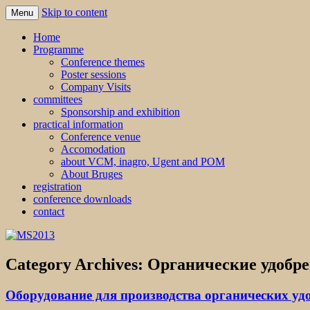
Skip to content
Menu
MS2013
Home
Programme
Conference themes
Poster sessions
Company Visits
committees
Sponsorship and exhibition
practical information
Conference venue
Accomodation
about VCM, inagro, Ugent and POM
About Bruges
registration
conference downloads
contact
Category Archives:
Органические удобр
Оборудование для производства органических удо