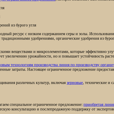
я
ений из бурого угля
родный ресурс с низким содержанием серы и золы. Использовани
 традиционными удобрениями, органические удобрения из бурог
ческими веществами и микроэлементами, которые эффективно у
ует увеличению урожайности, но и повышает устойчивость расте
овым технологиям производства линия по производству органич
венные затраты. Настоящее ограниченное предложение предоста
щивания различных культур, включая
зерновые
, технические и 
лагаем специальное ограниченное предложение:
приобретая линию
ическую консультацию и послепродажную поддержку от экспертов