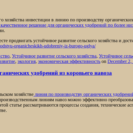
о хозяйства инвестиции в линию по производству органических
 качественное решение для органических удобрений по более ни
ии.
есте продвигать устойчивое развитие сельского хозяйства и дос
odstvu-organicheskikh-udobreniy-iz-burogo-uglya/
йство
,
Устойчивое развитие сельского хозяйства
,
Устойчивое сель
азвитие
,
экология
,
экономическая эффективность
on
December 2,
ганических удобрений из коровьего навоза
льском хозяйстве
линия по производству органических удобрений
 производственным линиям навоз можно эффективно преобразова
этой статье рассматриваются процессы создания, технические а
тве.