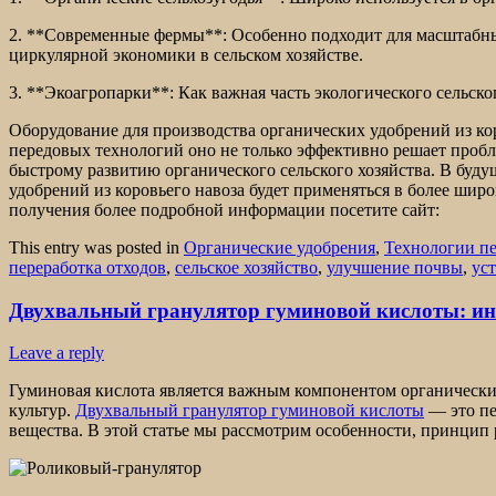
2. **Современные фермы**: Особенно подходит для масштабных
циркулярной экономики в сельском хозяйстве.
3. **Экоагропарки**: Как важная часть экологического сельског
Оборудование для производства органических удобрений из ко
передовых технологий оно не только эффективно решает пробл
быстрому развитию органического сельского хозяйства. В буду
удобрений из коровьего навоза будет применяться в более шир
получения более подробной информации посетите сайт:
This entry was posted in
Органические удобрения
,
Технологии пе
переработка отходов
,
сельское хозяйство
,
улучшение почвы
,
ус
Двухвальный гранулятор гуминовой кислоты: ин
Leave a reply
Гуминовая кислота является важным компонентом органически
культур.
Двухвальный гранулятор гуминовой кислоты
— это пе
вещества. В этой статье мы рассмотрим особенности, принцип 