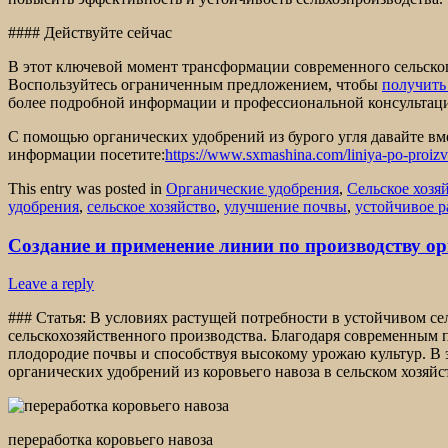
#### Действуйте сейчас
В этот ключевой момент трансформации современного сельског
Воспользуйтесь ограниченным предложением, чтобы
получить
более подробной информации и профессиональной консультац
С помощью органических удобрений из бурого угля давайте вм
информации посетите:
https://www.sxmashina.com/liniya-po-proizv
This entry was posted in
Органические удобрения
,
Сельское хозя
удобрения
,
сельское хозяйство
,
улучшение почвы
,
устойчивое р
Создание и применение линии по производству ор
Leave a reply
### Статья: В условиях растущей потребности в устойчивом се
сельскохозяйственного производства. Благодаря современным
плодородие почвы и способствуя высокому урожаю культур. В 
органических удобрений из коровьего навоза в сельском хозяйс
переработка коровьего навоза