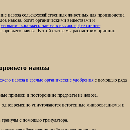
ание навоза сельскохозяйственных животных для производства
дов навоза, богат органическими веществами и
разования коровьего навоза в высокоэффективные
 коровьего навоза. В этой статье мы рассмотрим принцип
оровьего навоза
ежего навоза в зрелые органические удобрения
с помощью ряда
ные примеси и посторонние предметы из навоза.
, одновременно уничтожаются патогенные микроорганизмы и
е гранулы с помощью гранулятора.
даются для обеспечения стабильности продукта.