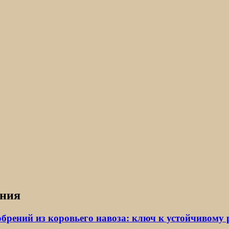
ения
брений из коровьего навоза: ключ к устойчивому 