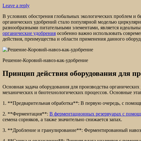
Leave a reply
В условиях обострения глобальных экологических проблем и бы
органических удобрений стало популярной моделью циркулярно
разнообразными питательными элементами, является идеальны
органические удобрения
особенно важно использовать современ
действия, преимущества и области применения данного оборуд
Решение-Коровий-навоз-как-удобрение
Принцип действия оборудования для пр
Основная задача оборудования для производства органических 
механических и биотехнологических процессов. Основные эт
1. **Предварительная обработка**: В первую очередь, с помо
2. **Ферментация**:
В ферментационных резервуарах с помощ
семена сорняков, а также значительно снижается запах.
3. **Дробление и гранулирование**: Ферментированный навоз 
4. **Сушка и охлаждение**: Лишняя влага удаляется с помощью