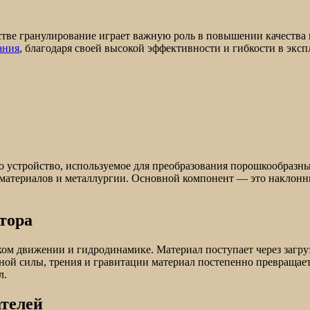
тве гранулирование играет важную роль в повышении качества
ания
, благодаря своей высокой эффективности и гибкости в экс
то устройство, используемое для преобразования порошкообраз
х материалов и металлургии. Основной компонент — это наклон
тора
ом движении и гидродинамике. Материал поступает через загру
й силы, трения и гравитации материал постепенно превращаетс
л.
ателей