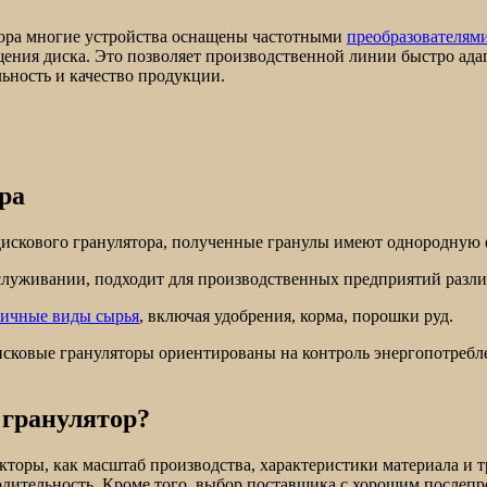
тора многие устройства оснащены частотными
преобразователям
ащения диска. Это позволяет производственной линии быстро ада
ьность и качество продукции.
ра
дискового гранулятора, полученные гранулы имеют однородную 
бслуживании, подходит для производственных предприятий разл
личные виды сырья
, включая удобрения, корма, порошки руд.
исковые грануляторы ориентированы на контроль энергопотребл
 гранулятор?
акторы, как масштаб производства, характеристики материала и
водительность. Кроме того, выбор поставщика с хорошим после