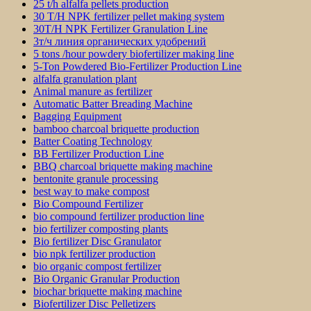
25 t/h alfalfa pellets production
30 T/H NPK fertilizer pellet making system
30T/H NPK Fertilizer Granulation Line
3т/ч линия органических удобрений
5 tons /hour powdery biofertilizer making line
5-Ton Powdered Bio-Fertilizer Production Line
alfalfa granulation plant
Animal manure as fertilizer
Automatic Batter Breading Machine
Bagging Equipment
bamboo charcoal briquette production
Batter Coating Technology
BB Fertilizer Production Line
BBQ charcoal briquette making machine
bentonite granule processing
best way to make compost
Bio Compound Fertilizer
bio compound fertilizer production line
bio fertilizer composting plants
Bio fertilizer Disc Granulator
bio npk fertilizer production
bio organic compost fertilizer
Bio Organic Granular Production
biochar briquette making machine
Biofertilizer Disc Pelletizers