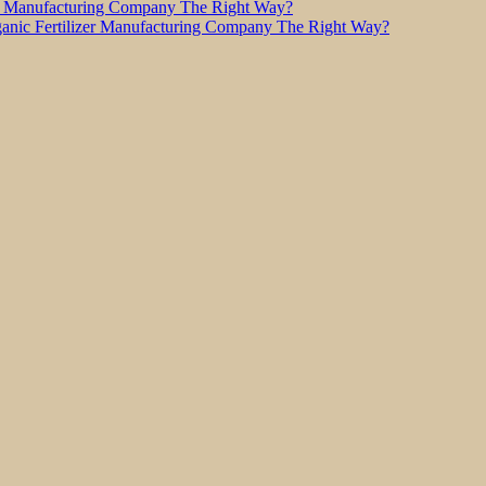
r Manufacturing Company The Right Way?
nic Fertilizer Manufacturing Company The Right Way?