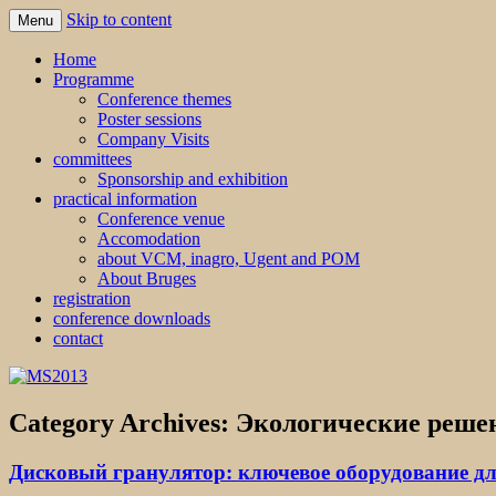
Skip to content
Menu
MS2013
Home
Programme
Conference themes
Poster sessions
Company Visits
committees
Sponsorship and exhibition
practical information
Conference venue
Accomodation
about VCM, inagro, Ugent and POM
About Bruges
registration
conference downloads
contact
Category Archives:
Экологические реше
Дисковый гранулятор: ключевое оборудование д