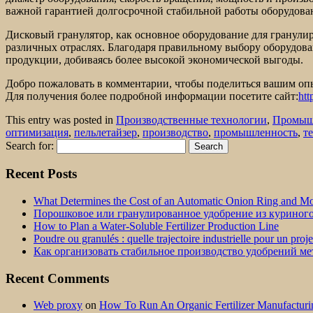
важной гарантией долгосрочной стабильной работы оборудова
Дисковый гранулятор, как основное оборудование для гранулир
различных отраслях. Благодаря правильному выбору оборудова
продукции, добиваясь более высокой экономической выгоды.
Добро пожаловать в комментарии, чтобы поделиться вашим оп
Для получения более подробной информации посетите сайт:
htt
This entry was posted in
Производственные технологии
,
Промыш
оптимизация
,
пельлетайзер
,
производство
,
промышленность
,
т
Search for:
Recent Posts
What Determines the Cost of an Automatic Onion Ring and Moz
Порошковое или гранулированное удобрение из куриног
How to Plan a Water-Soluble Fertilizer Production Line
Poudre ou granulés : quelle trajectoire industrielle pour un proj
Как организовать стабильное производство удобрений м
Recent Comments
Web proxy
on
How To Run An Organic Fertilizer Manufactu