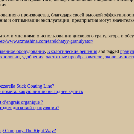
ния.
ованного производства, благодаря своей высокой эффективности
ния и оптимизации эксплуатации, предприятия могут значитель
ытом и мнениями о использовании дискового гранулятора и обс
ps://www.sxmashina.com/tarelchatyy-granulyator/
ленное оборудование
,
Экологические решения
and tagged
гранул
ехнологии
,
удобрения
,
частотные преобразователи
,
экологичност
zarella Stick Coating Line?
о помета: какую линию выгоднее купить
et d’engrais organique ?
етодом дисковой грануляции?
ring Company The Right Way?