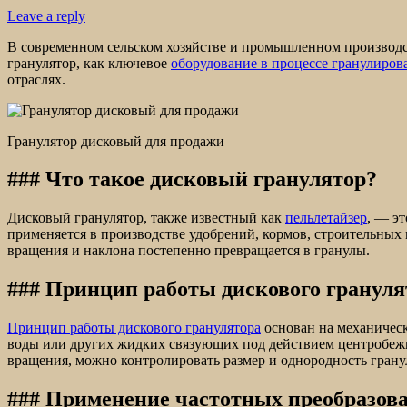
Leave a reply
В современном сельском хозяйстве и промышленном производс
гранулятор, как ключевое
оборудование в процессе гранулиров
отраслях.
Гранулятор дисковый для продажи
### Что такое дисковый гранулятор?
Дисковый гранулятор, также известный как
пельлетайзер
, — э
применяется в производстве удобрений, кормов, строительны
вращения и наклона постепенно превращается в гранулы.
### Принцип работы дискового грануля
Принцип работы дискового гранулятора
основан на механическ
воды или других жидких связующих под действием центробежно
вращения, можно контролировать размер и однородность грану
### Применение частотных преобразов