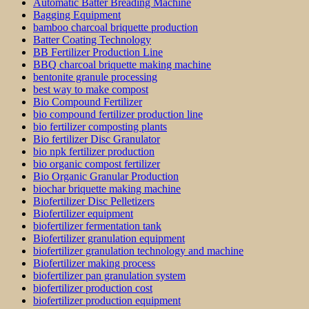
Automatic Batter Breading Machine
Bagging Equipment
bamboo charcoal briquette production
Batter Coating Technology
BB Fertilizer Production Line
BBQ charcoal briquette making machine
bentonite granule processing
best way to make compost
Bio Compound Fertilizer
bio compound fertilizer production line
bio fertilizer composting plants
Bio fertilizer Disc Granulator
bio npk fertilizer production
bio organic compost fertilizer
Bio Organic Granular Production
biochar briquette making machine
Biofertilizer Disc Pelletizers
Biofertilizer equipment
biofertilizer fermentation tank
Biofertilizer granulation equipment
biofertilizer granulation technology and machine
Biofertilizer making process
biofertilizer pan granulation system
biofertilizer production cost
biofertilizer production equipment