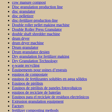
cow manure compost
Disc granulation production line
disc granulator
disc pelletizer
disc-fertilizer-production-line
Double roller pellet making machine
Double Roller Press Granulator
double shaft shredder machine
drum dryer
drum dryer machine
Drum granulator
Drum granulator design
Dry granulation for fertilizer making
Dry Granulation Technology
e-waste recycling
Équipements pour usines d’engrais
equipos de compostaje
equipos de fertilizantes solubles en agua sólidos
Equipos de pirólisis
Equipos de pirólisis de paneles fotovoltaicos
equipos de reciclaje de baterías
Equipos para el reciclaje de residuos electrónicos
Extrusion granulation equipment
Factory
fertilizer composting methods