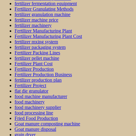
fertilizer fermentation equipment
Fertilizer Granulating Methods
fertilizer granulation machine
fertilizer machine price
fertilizer machinery
Fertilizer Manufacturing Plant
Fertilizer Manufacturing Plant Cost
fertilizer mxing system
fertilizer packaging system
Fertilizer Packing Lines
fertilizer pellet machine
Fertilizer Plant Cost
Fertilizer Production
Fertilizer Production Business
fertilizer production plan
Fertilizer Project
flat die granulator
food machine manufacturer
food machinery
food machinery supplier
food processing line
Fried Food Production
Goat manure composting machine
Goat manure disposal
grain dryer