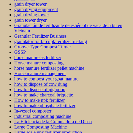
grain dryer tower
grain drying equipment
grain drying tower
grain tower dryer
Granulación de fertilizante de estiércol de vaca de 5 t/h en
Vietnam
Granular Fertilizer Business
granulator for bio npk fertilizer making
Groove Type Compost Turner
GSSP
horse manure as fertilizer
Horse manure composting
horse manure fertilizer pellet machine
Horse manure management
how to compost your goat manure
how to dispose of cow dung
how to dispose of pig poop
how to make charcoal briquette
How to make npk fertilizer
how to make phosphate fertilizer
In-vessel composter
industrial composting machine
La Eficiencia de la Granuladora de Disco
Large Composting Machine
Large scale npk fertilizer production