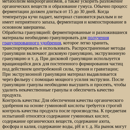
метаболизм микроорганизмов, а также ускорить разложение
органических веществ и образование гумуса. Обычно процесс
ферментации должен длиться от 15 до 30 дней. Когда
температура кучи падает, материал становится рыхлым и не
имеет неприятного запаха, ферментация и компостирование в
основном завершены.
Обработка грануляцией: ферментированные и разложившиеся
материалы необходимо гранулировать для
получения
гранулированного удобрения
, которое легко хранить,
транспортировать и использовать. Распространенные методы
грануляции включают дисковую грануляцию, экструзионную
грануляцию и т. д. При дисковой грануляции используется
вращающийся диск для постепенного формирования частиц
под действием центробежной силы, трения и гравитации;
При экструзионной грануляции материал выдавливается
через фильеру с помощью мощного усилия экструзии. После
грануляции гранулы необходимо высушить и просеять, чтобы
удалить некачественные гранулы и обеспечить качество
продукта.
Контроль качества: Для обеспечения качества органического
удобрения на основе гуминовой кислоты требуется строгий
контроль качества продукта после производства. К предметам
испытаний относятся содержание гуминовых кислот,
содержание органических веществ, содержание азота,
фосфора и калия, содержание воды, pH и т. д. На рынок могут