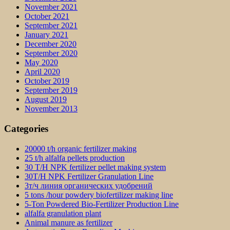
November 2021
October 2021
September 2021
January 2021
December 2020
September 2020
May 2020
April 2020
October 2019
September 2019
August 2019
November 2013
Categories
20000 t/h organic fertilizer making
25 t/h alfalfa pellets production
30 T/H NPK fertilizer pellet making system
30T/H NPK Fertilizer Granulation Line
3т/ч линия органических удобрений
5 tons /hour powdery biofertilizer making line
5-Ton Powdered Bio-Fertilizer Production Line
alfalfa granulation plant
Animal manure as fertilizer