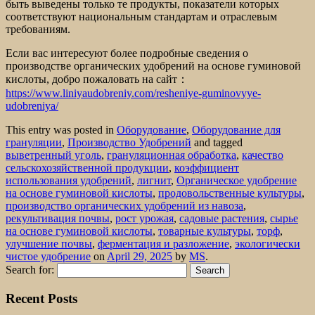
быть выведены только те продукты, показатели которых
соответствуют национальным стандартам и отраслевым
требованиям.
Если вас интересуют более подробные сведения о
производстве органических удобрений на основе гуминовой
кислоты, добро пожаловать на сайт：
https://www.liniyaudobreniy.com/resheniye-guminovyye-
udobreniya/
This entry was posted in
Оборудование
,
Оборудование для
грануляции
,
Производство Удобрений
and tagged
выветренный уголь
,
грануляционная обработка
,
качество
сельскохозяйственной продукции
,
коэффициент
использования удобрений
,
лигнит
,
Органическое удобрение
на основе гуминовой кислоты
,
продовольственные культуры
,
производство органических удобрений из навоза
,
рекультивация почвы
,
рост урожая
,
садовые растения
,
сырье
на основе гуминовой кислоты
,
товарные культуры
,
торф
,
улучшение почвы
,
ферментация и разложение
,
экологически
чистое удобрение
on
April 29, 2025
by
MS
.
Search for:
Recent Posts