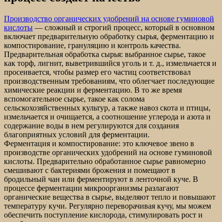
Производство органических удобрений на основе гуминовой
кислоты
— сложный и строгий процесс, который в основном
включает предварительную обработку сырья, ферментацию и
компостирование, грануляцию и контроль качества.
Предварительная обработка сырья: выбранное сырье, такое
как торф, лигнит, выветрившийся уголь и т. д., измельчается и
просеивается, чтобы размер его частиц соответствовал
производственным требованиям, что облегчает последующие
химические реакции и ферментацию. В то же время
вспомогательное сырье, такое как солома
сельскохозяйственных культур, а также навоз скота и птицы,
измельчается и очищается, а соотношение углерода и азота и
содержание воды в нем регулируются для создания
благоприятных условий для ферментации.
Ферментация и компостирование: это ключевое звено в
производстве органических удобрений на основе гуминовой
кислоты. Предварительно обработанное сырье равномерно
смешивают с бактериями брожения и помещают в
бродильный чан или ферментируют в ленточной куче. В
процессе ферментации микроорганизмы разлагают
органические вещества в сырье, выделяют тепло и повышают
температуру кучи. Регулярно переворачивая кучу, мы можем
обеспечить поступление кислорода, стимулировать рост и