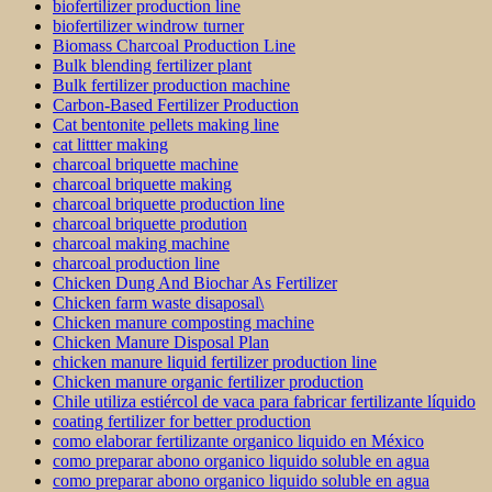
biofertilizer production line
biofertilizer windrow turner
Biomass Charcoal Production Line
Bulk blending fertilizer plant
Bulk fertilizer production machine
Carbon-Based Fertilizer Production
Cat bentonite pellets making line
cat littter making
charcoal briquette machine
charcoal briquette making
charcoal briquette production line
charcoal briquette prodution
charcoal making machine
charcoal production line
Chicken Dung And Biochar As Fertilizer
Chicken farm waste disaposal\
Chicken manure composting machine
Chicken Manure Disposal Plan
chicken manure liquid fertilizer production line
Chicken manure organic fertilizer production
Chile utiliza estiércol de vaca para fabricar fertilizante líquido
coating fertilizer for better production
como elaborar fertilizante organico liquido en México
como preparar abono organico liquido soluble en agua
como preparar abono organico liquido soluble en agua