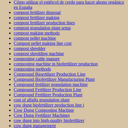
Cómo utilizar el estiércol de cerdo para hacer abono orgánico
en España
compost fertilizer disposal
compost fertilizer making
compost fertilizer production lines
compost granulation plant setup
compost making methods
compost pellet machine
Compost pellet making line cost
compost shredder
compost shredding machine
composting cattle manure
composting machine in biofertilizer production
composting methods
Compound Bioertilizer Production Line
Compound Biofertilizer Manufacturing Plant
Compound fertilizer granulation machine
Compound Fertilizer Production Line
Compound Fertilizer Production Plant
cost of alfalfa granulation plant
cow dung biofertilizer production line i
Cow Dung Composting Machine
Cow Dung Fertilizer Machines
cow dung into high-quality biofertilizer
cow dung management