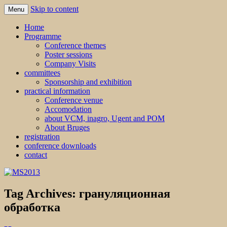
Skip to content
Menu
MS2013
Home
Programme
Conference themes
Poster sessions
Company Visits
committees
Sponsorship and exhibition
practical information
Conference venue
Accomodation
about VCM, inagro, Ugent and POM
About Bruges
registration
conference downloads
contact
Tag Archives:
грануляционная
обработка