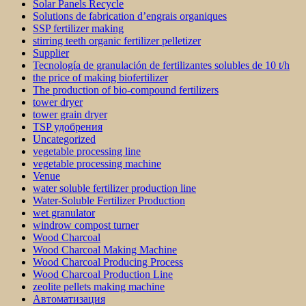
Solar Panels Recycle
Solutions de fabrication d’engrais organiques
SSP fertilizer making
stirring teeth organic fertilizer pelletizer
Supplier
Tecnología de granulación de fertilizantes solubles de 10 t/h
the price of making biofertilizer
The production of bio-compound fertilizers
tower dryer
tower grain dryer
TSP удобрения
Uncategorized
vegetable processing line
vegetable processing machine
Venue
water soluble fertilizer production line
Water-Soluble Fertilizer Production
wet granulator
windrow compost turner
Wood Charcoal
Wood Charcoal Making Machine
Wood Charcoal Producing Process
Wood Charcoal Production Line
zeolite pellets making machine
Автоматизация