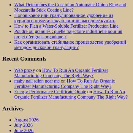
What Determines the Cost of an Automatic Onion Ring and
Mozzarella Stick Coating Line?
Порошковое или гранулированное удобрение из
куриного помета: какую линию выгоднее купить
How to Plan a Water-Soluble Fertilizer Production Line
Poudre ou granulés : quelle trajectoire industrielle pour un
projet d’engrais organique ?
Как организовать стабильное производство удобрений
методом дисковой грануляции?
Recent Comments
Web proxy
on
How To Run An Organic Fertilizer
Manufacturing Company The Right Way?
maby nail salon near me
on
How To Run An Organic
Fertilizer Manufacturing Company The Right Way?
Energy Performance Certificate Quote
on
How To Run An
Organic Fertilizer Manufacturing Company The Right Way?
Archives
August 2026
July 2026
June 2026