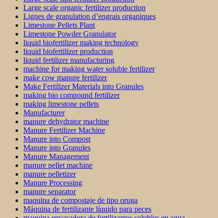
Large scale organic fertilizer production
Lignes de granulation d’engrais organiques
Limestone Pellets Plant
Limestone Powder Granulator
liquid biofertilizer making technology
liquid biofertilizer production
liquid fertilizer manufacturing
machine for making water soluble fertilizer
make cow manure fertilizer
Make Fertilizer Materials into Granules
making bio compound fertilizer
making limestone pellets
Manufacturer
manure dehydrator machine
Manure Fertilizer Machine
Manure into Compost
Manure into Granules
Manure Management
manure pellet machine
manure pelletizer
Manure Processing
manure separator
maquina de compostaje de tipo oruga
Máquina de fertilizante líquido para peces
maquina envasadora de fertilizantes solubles en agua