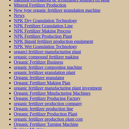
Mineral Fertilizer Production
New type organic fertilizer granulation machine
News
NPK Dry Granulation Technology
NPK Fertilizer Granulation Line
NPK Fertilizer Making Process
NPK Fertilizer Production Plant
NPK lliquid fertilizer production equipment
NPK Wet Granulation Technology
organci fertilizer manufacturing plant
organic compound fertilizer making
Organic Fertilizer Business
organic fertilizer composting machine
organic fertilizer granulation plant
Organic fertilizer granulator
Organic Fertilizer Making Plan
organic fertilizer manufacturing plant investment
Organic Fertilizer Mnufacturing Machines
Organic Fertilizer Producing Factory
organic fertilizer production company
Organic fertilizer production line
Organic Fertilizer Production Plant
organic fertilizer production plant cost
Organic Fertilizer Turning Machine