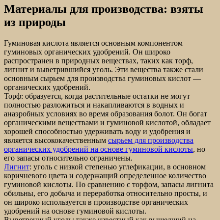
Материалы для производства: взяты
из природы
Гуминовая кислота является основным компонентом
гуминовых органических удобрений. Он широко
распространен в природных веществах, таких как торф,
лигнит и выветрившийся уголь. Эти вещества также стали
основным сырьем для производства гуминовых кислот —
органических удобрений.
Торф: образуется, когда растительные остатки не могут
полностью разложиться и накапливаются в водных и
анаэробных условиях во время образования болот. Он богат
органическими веществами и гуминовой кислотой, обладает
хорошей способностью удерживать воду и удобрения и
является высококачественным
сырьем для производства
органических удобрений на основе гуминовой кислоты
, но
его запасы относительно ограничены.
Лигнит
: уголь с низкой степенью углефикации, в основном
коричневого цвета и содержащий определенное количество
гуминовой кислоты. По сравнению с торфом, запасы лигнита
обильны, его добыча и переработка относительно просты, и
он широко используется в производстве органических
удобрений на основе гуминовой кислоты.
Выветренный уголь: также известный как вышедший на