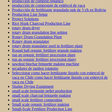
producción de compost orgánico
producción de compostaje de estiércol de vaca
Producción de fertilizante granulado npk de 5 t/h en Bolivia
Production Line Setup
Project Solutions
Rice Husk Charcoal Production Line
rotary drum dryer
rotary drum granulation line setting
Rotary Drum Granulation Plant
Rotary drum granulator
rotary drum granulator used in fertilizer plant
Round ball organic fertilizer granule making
run an organic fertilizer processing plant
run an organic fertilizer processing plany
sawdust biochar briquette making machine
secadores de tambor rotatorio
Seleccionar como hacer fertilizante líquido con estiercol de
vaca en Chile como hacer fertilizante líquido con estiercol de
vaca en Chile
Sludge Drying Equipment
small scale bentonite pellet production
small scale charcoal briquette making
small scale fertilizer composting
Small scale organic fertilizer making
Small-Scale Fertilizer Production Line