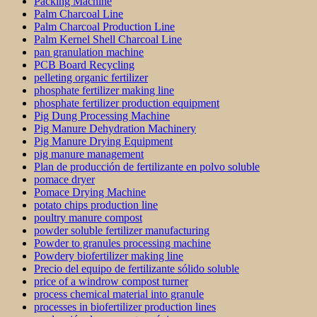
Packing Machine
Palm Charcoal Line
Palm Charcoal Production Line
Palm Kernel Shell Charcoal Line
pan granulation machine
PCB Board Recycling
pelleting organic fertilizer
phosphate fertilizer making line
phosphate fertilizer production equipment
Pig Dung Processing Machine
Pig Manure Dehydration Machinery
Pig Manure Drying Equipment
pig manure management
Plan de producción de fertilizante en polvo soluble
pomace dryer
Pomace Drying Machine
potato chips production line
poultry manure compost
powder soluble fertilizer manufacturing
Powder to granules processing machine
Powdery biofertilizer making line
Precio del equipo de fertilizante sólido soluble
price of a windrow compost turner
process chemical material into granule
processes in biofertilizer production lines