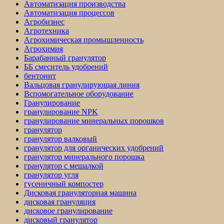
Автоматизация производства
Автоматизация процессов
Агробизнес
Агротехника
Агрохимическая промышленность
Агрохимия
Барабанный гранулятор
ББ смеситель удобрений
бентонит
Вальцовая гранулирующая линия
Вспомогательное оборудование
Гранулирование
гранулирование NPK
гранулирование минеральных порошков
гранулятор
гранулятор валковый
гранулятор для органических удобрений
гранулятор минерального порошка
гранулятор с мешалкой
гранулятор угля
гусеничный компостер
Дисковая грануляторная машина
дисковая грануляция
дисковое гранулирование
дисковый гранулятор