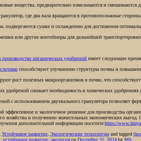
иновые вещества, предварительно измельчаются и смешиваются 
 гранулятор, где два вала вращаются в противоположные сторон
ра, подвергаются сушке и охлаждению для достижения оптималь
 мешки или другие контейнеры для дальнейшей транспортировки
в производстве органических удобрений
имеет следующие преим
ислотами
способствуют улучшению структуры почвы и повышени
руют рост полезных микроорганизмов в почве, что способствует
их удобрений снижает необходимость в химических удобрениях и
ний с использованием двухвального гранулятора позволяет ферм
й эффективное и экологичное решение для производства органи
о хозяйства и получению значительных экономических выгод. С
получения дополнительной информации посетите:
https://www.liniy
,
Устойчивое развитие
,
Экологические технологии
and tagged
био
ы
,
устойчивое развитие
,
экология
on
December 31, 2024
by
MS
.