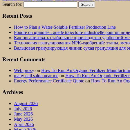
Search for:
Recent Posts
How to Plan a Water-Soluble Fertilizer Production Line
Poudre ou granulés : quelle trajectoire industrielle pour un proj
Как организовать стабильное производство удобрений м
Технология гранулирования NPK-удобрений: этапы, мет
Вальцовая гранулирующая линия: сухая грануляция для 
Recent Comments
Web proxy
on
How To Run An Organic Fertilizer Manufactu
maby nail salon near me
on
How To Run An Organic Fertilize
Energy Performance Certificate Quote
on
How To Run An Orga
Archives
August 2026
July 2026
June 2026
May 2026
April 2026
March 2026