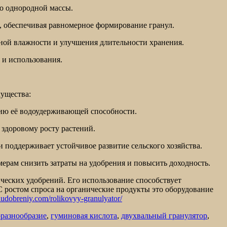
до однородной массы.
ы, обеспечивая равномерное формирование гранул.
ной влажности и улучшения длительности хранения.
 и использования.
ущества:
ю её водоудерживающей способности.
 здоровому росту растений.
 поддерживает устойчивое развитие сельского хозяйства.
ерам снизить затраты на удобрения и повысить доходность.
ческих удобрений. Его использование способствует
 ростом спроса на органические продукты это оборудование
audobreniy.com/rolikovyy-granulyator/
разнообразие
,
гуминовая кислота
,
двухвальный гранулятор
,