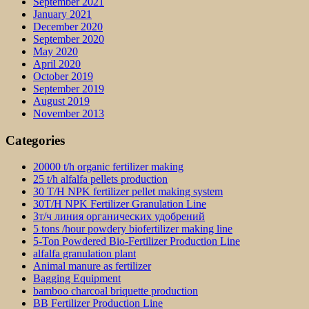
September 2021
January 2021
December 2020
September 2020
May 2020
April 2020
October 2019
September 2019
August 2019
November 2013
Categories
20000 t/h organic fertilizer making
25 t/h alfalfa pellets production
30 T/H NPK fertilizer pellet making system
30T/H NPK Fertilizer Granulation Line
3т/ч линия органических удобрений
5 tons /hour powdery biofertilizer making line
5-Ton Powdered Bio-Fertilizer Production Line
alfalfa granulation plant
Animal manure as fertilizer
Bagging Equipment
bamboo charcoal briquette production
BB Fertilizer Production Line