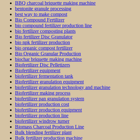
BBQ charcoal briquette making machine
bentonite granule processing
best way to make compost
Bio Compound Fertilizer
bio compound fertilizer production line
bio fertilizer composting plants
Bio fertilizer Disc Granulator
bio npk fertilizer production
bio organic compost fertilizer
Bio Organic Granular Production
biochar briquette making machine
Biofertilizer Disc Pelletizers
Biofertilizer equipment
biofertilizer fermentation tank
Biofertilizer granulation equipment
biofertilizer granulation technology and machine
Biofertilizer making process
biofertilizer pan granulation system
biofertilizer production cost
biofertilizer production equipment
biofertilizer production line
biofertilizer windrow turner
Biomass Charcoal Production Line
Bulk blending fertilizer plant
Bulk fertilizer production machine