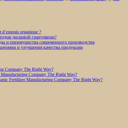
et d’engrais organique ?
етодом дисковой грануляции?
оды и преимущества современного производства
экономии и улучшения качества продукции
ring Company The Right Way?
r Manufacturing Company The Right Way?
nic Fertilizer Manufacturing Company The Right Way?