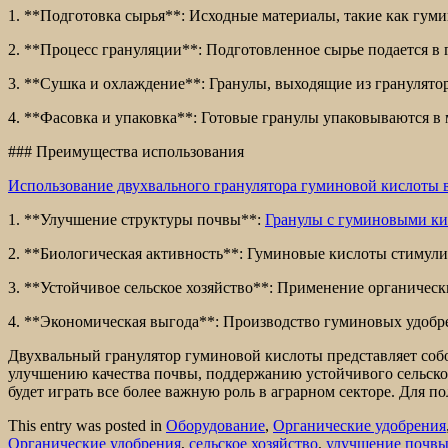
1. **Подготовка сырья**: Исходные материалы, такие как гум
2. **Процесс грануляции**: Подготовленное сырье подается в
3. **Сушка и охлаждение**: Гранулы, выходящие из гранулято
4. **Фасовка и упаковка**: Готовые гранулы упаковываются в
### Преимущества использования
Использование двухвального гранулятора гуминовой кислоты 
1. **Улучшение структуры почвы**:
Гранулы с гуминовыми к
2. **Биологическая активность**: Гуминовые кислоты стимули
3. **Устойчивое сельское хозяйство**: Применение органическ
4. **Экономическая выгода**: Производство гуминовых удобре
Двухвальный гранулятор гуминовой кислоты представляет собо
улучшению качества почвы, поддержанию устойчивого сельског
будет играть все более важную роль в аграрном секторе. Для 
This entry was posted in
Оборудование
,
Органические удобрения
Органические удобрения
,
сельское хозяйство
,
улучшение почв