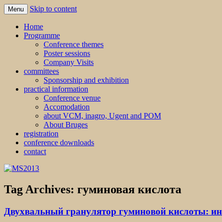
Skip to content
Menu
MS2013
Home
Programme
Conference themes
Poster sessions
Company Visits
committees
Sponsorship and exhibition
practical information
Conference venue
Accomodation
about VCM, inagro, Ugent and POM
About Bruges
registration
conference downloads
contact
Tag Archives:
гуминовая кислота
Двухвальный гранулятор гуминовой кислоты: ин