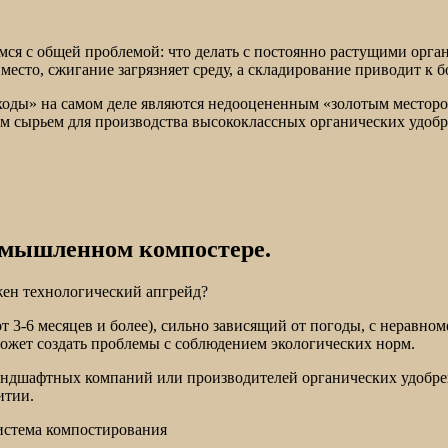
емся с общей проблемой: что делать с постоянно растущими орг
сто, сжигание загрязняет среду, а складирование приводит к б
тходы» на самом деле являются недооцененным «золотым местор
м сырьем для производства высококлассных органических удобр
омышленном компостере.
жен технологический апгрейд?
 3-6 месяцев и более), сильно зависящий от погоды, с неравн
может создать проблемы с соблюдением экологических норм.
андшафтных компаний или производителей органических удобре
итии.
система компостирования