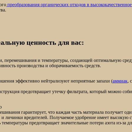
ого
преобразования органических отходов в высококачественное
ва.
альную ценность для вас:
ции, перемешивания и температуры, создающей оптимальную сред
ивность производства и оборачиваемость средств.
ошения эффективно нейтрализуют неприятные запахи (
аммиак
, 
нструкция предотвращает утечку фильтрата, который можно соби
о
шивания гарантирует, что каждая часть материала получает один
 и личинки вредителей. Получаемое удобрение имеет высокую ст
температуры предотвращает значительные потери азота из-за д