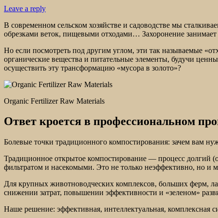
Leave a reply
В современном сельском хозяйстве и садоводстве мы сталкива
обрезками веток, пищевыми отходами… Захоронение занимает ме
Но если посмотреть под другим углом, эти так называемые «о
органические вещества и питательные элементы, будучи ценны
осуществить эту трансформацию «мусора в золото»?
Organic Fertilizer Raw Materials
Ответ кроется в профессиональном пр
Болевые точки традиционного компостирования: зачем вам ну
Традиционное открытое компостирование — процесс долгий (от
фильтратом и насекомыми. Это не только неэффективно, но и 
Для крупных животноводческих комплексов, больших ферм, л
снижении затрат, повышении эффективности и «зеленом» разв
Наше решение: эффективная, интеллектуальная, комплексная 