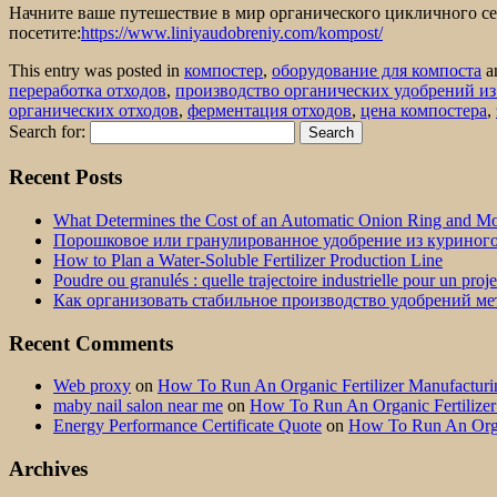
Начните ваше путешествие в мир органического цикличного се
посетите:
https://www.liniyaudobreniy.com/kompost/
This entry was posted in
компостер
,
оборудование для компоста
a
переработка отходов
,
производство органических удобрений из
органических отходов
,
ферментация отходов
,
цена компостера
,
Search for:
Recent Posts
What Determines the Cost of an Automatic Onion Ring and Moz
Порошковое или гранулированное удобрение из куриног
How to Plan a Water-Soluble Fertilizer Production Line
Poudre ou granulés : quelle trajectoire industrielle pour un proj
Как организовать стабильное производство удобрений м
Recent Comments
Web proxy
on
How To Run An Organic Fertilizer Manufactu
maby nail salon near me
on
How To Run An Organic Fertilize
Energy Performance Certificate Quote
on
How To Run An Orga
Archives