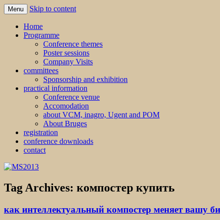
Skip to content
Menu
MS2013
Home
Programme
Conference themes
Poster sessions
Company Visits
committees
Sponsorship and exhibition
practical information
Conference venue
Accomodation
about VCM, inagro, Ugent and POM
About Bruges
registration
conference downloads
contact
Tag Archives:
компостер купить
как интеллектуальный компостер меняет вашу би