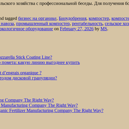
льского хозяйства с профессиональной беседы. Для получения 
nd tagged
бизнес на органике
,
Биоудобрения
,
компостер
,
компост
 навоза
,
промышленный компостер
,
рентабельность
,
сельское хо
экологичное оборудование
on
February 27, 2026
by
MS
.
zarella Stick Coating Line?
о помета: какую линию выгоднее купить
et d’engrais organique ?
етодом дисковой грануляции?
ring Company The Right Way?
r Manufacturing Company The Right Way?
nic Fertilizer Manufacturing Company The Right Way?