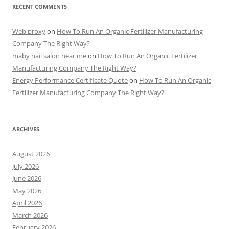
RECENT COMMENTS
Web proxy
on
How To Run An Organic Fertilizer Manufacturing
Company The Right Way?
maby nail salon near me
on
How To Run An Organic Fertilizer
Manufacturing Company The Right Way?
Energy Performance Certificate Quote
on
How To Run An Organic
Fertilizer Manufacturing Company The Right Way?
ARCHIVES
August 2026
July 2026
June 2026
May 2026
April 2026
March 2026
February 2026