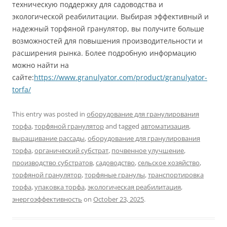
техническую поддержку для садоводства и
экологической реабилитации. Выбирая эффективный и
надежный торфяной гранулятор, вы получите больше
возможностей для повышения производительности и
расширения рынка. Более подробную информацию
можно найти на
сайте:
https://www.granulyator.com/product/granulyator-
torfa/
This entry was posted in
оборудование для гранулирования
торфа
,
торфяной гранулятор
and tagged
автоматизация
,
выращивание рассады
,
оборудование для гранулирования
торфа
,
органический субстрат
,
почвенное улучшение
,
производство субстратов
,
садоводство
,
сельское хозяйство
,
торфяной гранулятор
,
торфяные гранулы
,
транспортировка
торфа
,
упаковка торфа
,
экологическая реабилитация
,
энергоэффективность
on
October 23, 2025
.