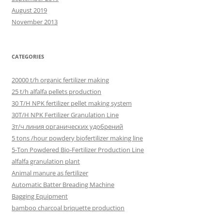
August 2019
November 2013
CATEGORIES
20000 t/h organic fertilizer making
25 t/h alfalfa pellets production
30 T/H NPK fertilizer pellet making system
30T/H NPK Fertilizer Granulation Line
3т/ч линия органических удобрений
5 tons /hour powdery biofertilizer making line
5-Ton Powdered Bio-Fertilizer Production Line
alfalfa granulation plant
Animal manure as fertilizer
Automatic Batter Breading Machine
Bagging Equipment
bamboo charcoal briquette production