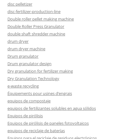
disc pelletizer
disc-fertilizer-production-line
Double roller pellet making machine
Double Roller Press Granulator
double shaft shredder machine
drum dryer
drum dryer machine
Drum granulator
Drum granulator design
Dry granulation for fertilizer making
Dry Granulation Technology
e-waste recycling
Équipements pour usines d’engrais
equipos de compostaje
equipos de fertilizantes solubles en agua sólidos
Equipos de pirólisis
Equipos de pirólisis de paneles fotovoltaicos
equipos de reciclaje de baterías
Equipos para el reciclaje de residuos electrónicos