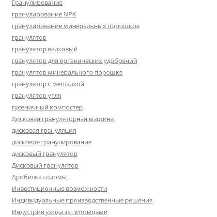
Гранулирование
гранулирование NPK
гранулирование минеральных порошков
гранулятор
гранулятор валковый
гранулятор для органических удобрений
гранулятор минерального порошка
гранулятор с мешалкой
гранулятор угля
гусеничный компостер
Дисковая грануляторная машина
дисковая грануляция
дисковое гранулирование
дисковый гранулятор
Дисковый гранулятор
Дробилка соломы
Инвестиционные возможности
Индивидуальные производственные решения
Индустрия ухода за питомцами