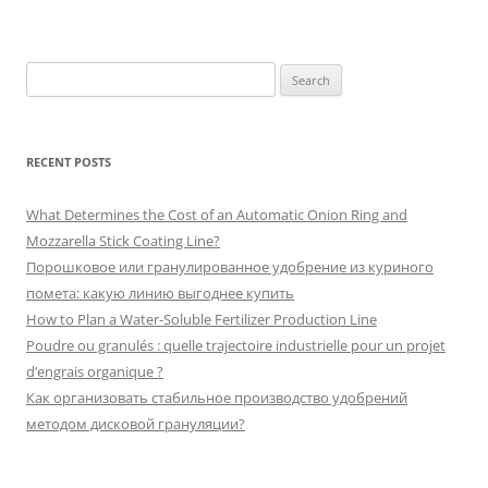
Search
for:
RECENT POSTS
What Determines the Cost of an Automatic Onion Ring and
Mozzarella Stick Coating Line?
Порошковое или гранулированное удобрение из куриного
помета: какую линию выгоднее купить
How to Plan a Water-Soluble Fertilizer Production Line
Poudre ou granulés : quelle trajectoire industrielle pour un projet
d’engrais organique ?
Как организовать стабильное производство удобрений
методом дисковой грануляции?