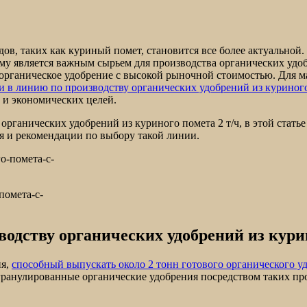
ов, таких как куриный помет, становится все более актуальной
му является важным сырьем для производства органических удо
е органическое удобрение с высокой рыночной стоимостью. Для 
 в линию по производству органических удобрений из куриного
 и экономических целей.
рганических удобрений из куриного помета 2 т/ч, в этой стать
 и рекомендации по выбору такой линии.
помета-с-
водству органических удобрений из курин
ия,
способный выпускать около 2 тонн готового органического уд
анулированные органические удобрения посредством таких проц