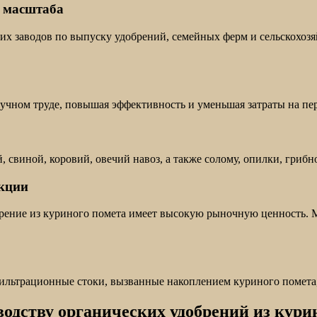
о масштаба
них заводов по выпуску удобрений, семейных ферм и сельскохоз
ручном труде, повышая эффективность и уменьшая затраты на пе
свиной, коровий, овечий навоз, а также солому, опилки, грибно
укции
брение из куриного помета имеет высокую рыночную ценность. 
фильтрационные стоки, вызванные накоплением куриного помета
одству органических удобрений из курин