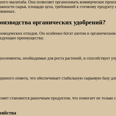
днего масштаба. Она позволяет организовать коммерческое прои
ажности сырья, площади цеха, требований к готовому продукту 
ованных.
оизводства органических удобрений?
водческих отходов. Он особенно богат азотом и органическим 
следующие преимущества:
кроэлементы, необходимые для роста растений, и способствует 
риного помета, что обеспечивает стабильную сырьевую базу дл
мет становится рыночным продуктом, что помогает не только с
зяйства