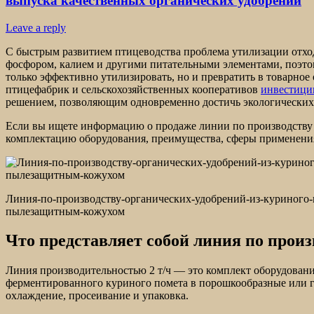
выпуска качественных органических удобрений
Leave a reply
С быстрым развитием птицеводства проблема утилизации отход
фосфором, калием и другими питательными элементами, поэто
только эффективно утилизировать, но и превратить в товарно
птицефабрик и сельскохозяйственных кооперативов
инвестиции
решением, позволяющим одновременно достичь экологических
Если вы ищете информацию о продаже линии по производству о
комплектацию оборудования, преимущества, сферы применения
Линия-по-производству-органических-удобрений-из-куриного-
пылезащитным-кожухом
Что представляет собой линия по произ
Линия производительностью 2 т/ч — это комплект оборудован
ферментированного куриного помета в порошкообразные или гр
охлаждение, просеивание и упаковка.