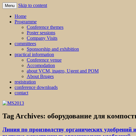
Skip to content
Menu
MS2013
Home
Programme
Conference themes
Poster sessions
Company Visits
committees
Sponsorship and exhibition
practical information
Conference venue
Accomodation
about VCM, inagro, Ugent and POM
About Bruges
registration
conference downloads
contact
Tag Archives:
оборудование для компост
Линия по производству органических удобрений и