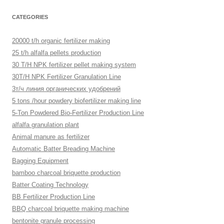
CATEGORIES
20000 t/h organic fertilizer making
25 t/h alfalfa pellets production
30 T/H NPK fertilizer pellet making system
30T/H NPK Fertilizer Granulation Line
3т/ч линия органических удобрений
5 tons /hour powdery biofertilizer making line
5-Ton Powdered Bio-Fertilizer Production Line
alfalfa granulation plant
Animal manure as fertilizer
Automatic Batter Breading Machine
Bagging Equipment
bamboo charcoal briquette production
Batter Coating Technology
BB Fertilizer Production Line
BBQ charcoal briquette making machine
bentonite granule processing