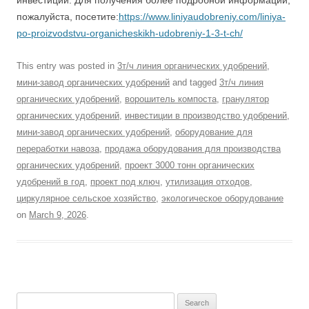
инвестиций. Для получения более подробной информации,
пожалуйста, посетите:
https://www.liniyaudobreniy.com/liniya-
po-proizvodstvu-organicheskikh-udobreniy-1-3-t-ch/
This entry was posted in
3т/ч линия органических удобрений
,
мини-завод органических удобрений
and tagged
3т/ч линия
органических удобрений
,
ворошитель компоста
,
гранулятор
органических удобрений
,
инвестиции в производство удобрений
,
мини-завод органических удобрений
,
оборудование для
переработки навоза
,
продажа оборудования для производства
органических удобрений
,
проект 3000 тонн органических
удобрений в год
,
проект под ключ
,
утилизация отходов
,
циркулярное сельское хозяйство
,
экологическое оборудование
on
March 9, 2026
.
Search