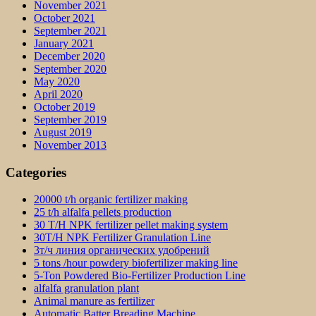
November 2021
October 2021
September 2021
January 2021
December 2020
September 2020
May 2020
April 2020
October 2019
September 2019
August 2019
November 2013
Categories
20000 t/h organic fertilizer making
25 t/h alfalfa pellets production
30 T/H NPK fertilizer pellet making system
30T/H NPK Fertilizer Granulation Line
3т/ч линия органических удобрений
5 tons /hour powdery biofertilizer making line
5-Ton Powdered Bio-Fertilizer Production Line
alfalfa granulation plant
Animal manure as fertilizer
Automatic Batter Breading Machine