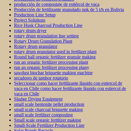
producción de compostaje de estiércol de vaca
Producción de fertilizante granulado npk de 5 t/h en Bolivia
Production Line Setup
Project Solutions
Rice Husk Charcoal Production Line
rotary drum dryer
rotary drum granulation line setting
Rotary Drum Granulation Plant
Rotary drum granulator
rotary drum granulator used in fertilizer plant
Round ball organic fertilizer granule making
run an organic fertilizer processing plant
run an organic fertilizer processing plany
sawdust biochar briquette making machine
secadores de tambor rotatorio
Seleccionar como hacer fertilizante líquido con estiercol de
vaca en Chile como hacer fertilizante líquido con estiercol de
vaca en Chile
Sludge Drying Equipment
small scale bentonite pellet production
small scale charcoal briquette making
small scale fertilizer composting
Small scale organic fertilizer making
Small-Scale Fertilizer Production Line
Solar Panels Recycle