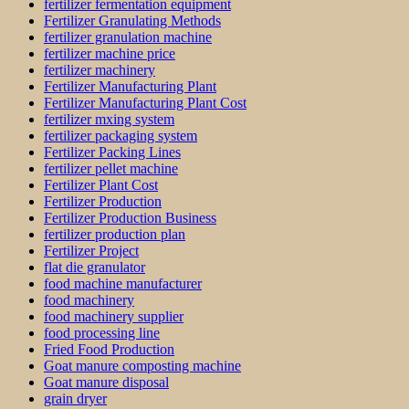
fertilizer fermentation equipment
Fertilizer Granulating Methods
fertilizer granulation machine
fertilizer machine price
fertilizer machinery
Fertilizer Manufacturing Plant
Fertilizer Manufacturing Plant Cost
fertilizer mxing system
fertilizer packaging system
Fertilizer Packing Lines
fertilizer pellet machine
Fertilizer Plant Cost
Fertilizer Production
Fertilizer Production Business
fertilizer production plan
Fertilizer Project
flat die granulator
food machine manufacturer
food machinery
food machinery supplier
food processing line
Fried Food Production
Goat manure composting machine
Goat manure disposal
grain dryer