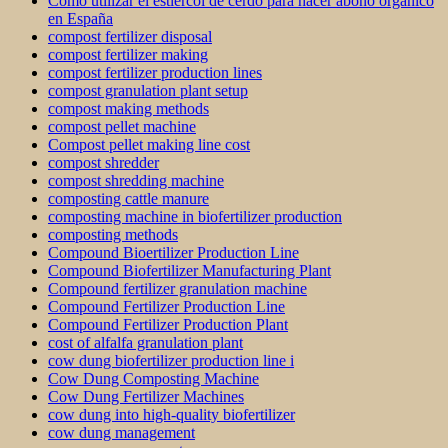
Cómo utilizar el estiércol de cerdo para hacer abono orgánico
en España
compost fertilizer disposal
compost fertilizer making
compost fertilizer production lines
compost granulation plant setup
compost making methods
compost pellet machine
Compost pellet making line cost
compost shredder
compost shredding machine
composting cattle manure
composting machine in biofertilizer production
composting methods
Compound Bioertilizer Production Line
Compound Biofertilizer Manufacturing Plant
Compound fertilizer granulation machine
Compound Fertilizer Production Line
Compound Fertilizer Production Plant
cost of alfalfa granulation plant
cow dung biofertilizer production line i
Cow Dung Composting Machine
Cow Dung Fertilizer Machines
cow dung into high-quality biofertilizer
cow dung management