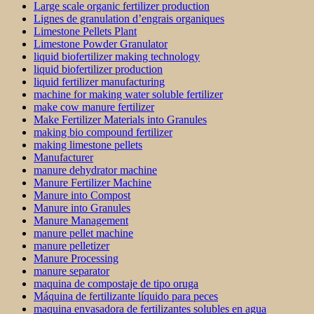
Large scale organic fertilizer production
Lignes de granulation d’engrais organiques
Limestone Pellets Plant
Limestone Powder Granulator
liquid biofertilizer making technology
liquid biofertilizer production
liquid fertilizer manufacturing
machine for making water soluble fertilizer
make cow manure fertilizer
Make Fertilizer Materials into Granules
making bio compound fertilizer
making limestone pellets
Manufacturer
manure dehydrator machine
Manure Fertilizer Machine
Manure into Compost
Manure into Granules
Manure Management
manure pellet machine
manure pelletizer
Manure Processing
manure separator
maquina de compostaje de tipo oruga
Máquina de fertilizante líquido para peces
maquina envasadora de fertilizantes solubles en agua