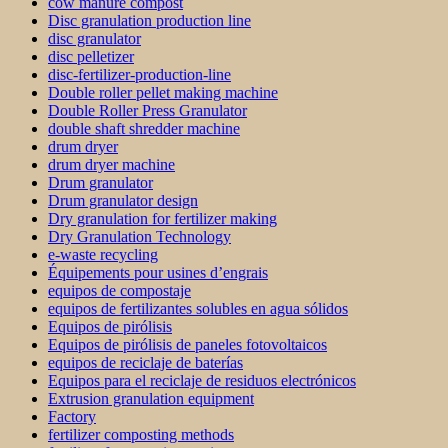
cow manure compost
Disc granulation production line
disc granulator
disc pelletizer
disc-fertilizer-production-line
Double roller pellet making machine
Double Roller Press Granulator
double shaft shredder machine
drum dryer
drum dryer machine
Drum granulator
Drum granulator design
Dry granulation for fertilizer making
Dry Granulation Technology
e-waste recycling
Équipements pour usines d’engrais
equipos de compostaje
equipos de fertilizantes solubles en agua sólidos
Equipos de pirólisis
Equipos de pirólisis de paneles fotovoltaicos
equipos de reciclaje de baterías
Equipos para el reciclaje de residuos electrónicos
Extrusion granulation equipment
Factory
fertilizer composting methods