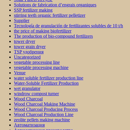
Solutions de fabrication d’engrais organiques
SSP fertilizer making
stirring teeth organic fertilizer pelletizer
Supplier
Tecnología de granulación de fertilizantes solubles de 10 t/h
the price of making biofertilizer
The production of bio-compound fertilizers
tower dryer
tower grain dryer
TSP удобрения
Uncategorized
vegetable processing line
vegetable processing machine
Venue
water soluble fertilizer production line
Water-Soluble Fertilizer Production
wet granulator
windrow compost turner
Wood Charcoal
Wood Charcoal Making Machine
Wood Charcoal Producing Process
Wood Charcoal Production Line
zeolite pellets making machine
Автоматизация