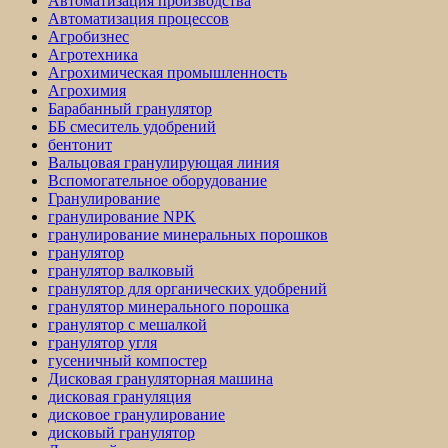
Автоматизация производства
Автоматизация процессов
Агробизнес
Агротехника
Агрохимическая промышленность
Агрохимия
Барабанный гранулятор
ББ смеситель удобрений
бентонит
Вальцовая гранулирующая линия
Вспомогательное оборудование
Гранулирование
гранулирование NPK
гранулирование минеральных порошков
гранулятор
гранулятор валковый
гранулятор для органических удобрений
гранулятор минерального порошка
гранулятор с мешалкой
гранулятор угля
гусеничный компостер
Дисковая грануляторная машина
дисковая грануляция
дисковое гранулирование
дисковый гранулятор