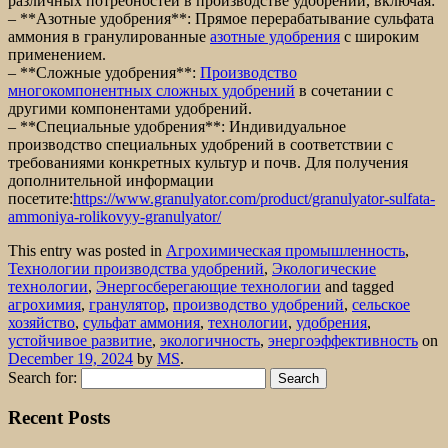
различных потребностей в производстве удобрений, включая:
– **Азотные удобрения**: Прямое перерабатывание сульфата
аммония в гранулированные
азотные удобрения
с широким
применением.
– **Сложные удобрения**:
Производство
многокомпонентных сложных удобрений
в сочетании с
другими компонентами удобрений.
– **Специальные удобрения**: Индивидуальное
производство специальных удобрений в соответствии с
требованиями конкретных культур и почв. Для получения
дополнительной информации
посетите:
https://www.granulyator.com/product/granulyator-sulfata-
ammoniya-rolikovyy-granulyator/
This entry was posted in
Агрохимическая промышленность
,
Технологии производства удобрений
,
Экологические
технологии
,
Энергосберегающие технологии
and tagged
агрохимия
,
гранулятор
,
производство удобрений
,
сельское
хозяйство
,
сульфат аммония
,
технологии
,
удобрения
,
устойчивое развитие
,
экологичность
,
энергоэффективность
on
December 19, 2024
by
MS
.
Search for:
Recent Posts