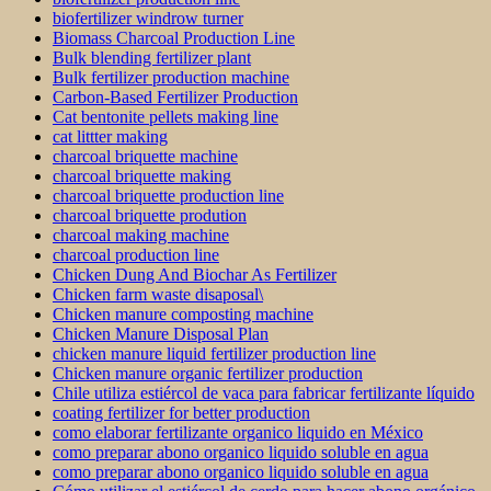
biofertilizer windrow turner
Biomass Charcoal Production Line
Bulk blending fertilizer plant
Bulk fertilizer production machine
Carbon-Based Fertilizer Production
Cat bentonite pellets making line
cat littter making
charcoal briquette machine
charcoal briquette making
charcoal briquette production line
charcoal briquette prodution
charcoal making machine
charcoal production line
Chicken Dung And Biochar As Fertilizer
Chicken farm waste disaposal\
Chicken manure composting machine
Chicken Manure Disposal Plan
chicken manure liquid fertilizer production line
Chicken manure organic fertilizer production
Chile utiliza estiércol de vaca para fabricar fertilizante líquido
coating fertilizer for better production
como elaborar fertilizante organico liquido en México
como preparar abono organico liquido soluble en agua
como preparar abono organico liquido soluble en agua