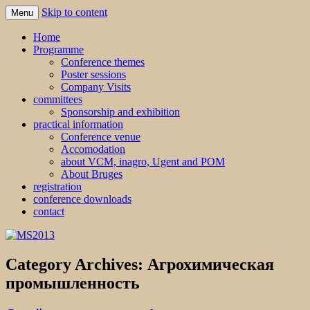
Skip to content
Menu
MS2013
Home
Programme
Conference themes
Poster sessions
Company Visits
committees
Sponsorship and exhibition
practical information
Conference venue
Accomodation
about VCM, inagro, Ugent and POM
About Bruges
registration
conference downloads
contact
Category Archives:
Агрохимическая
промышленность