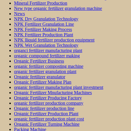
Mineral Fertilizer Production
New type organic fertilizer granulation machine
News
NPK Dry Granulation Technology
NPK Fertilizer Granulation Line
NPK Fertilizer Making Process
NPK Fertilizer Production Plant
NPK lliquid fertilizer production equipment
NPK Wet Granulation Technology
organci fertilizer manufacturing plant
organic compound fertilizer making
Organic Fertilizer Business
organic fertilizer composting machine
organic fertilizer granulation plant
Organic fertilizer granulator
Organic Fertilizer Making Plan
organic fertilizer manufacturing plant investment
Organic Fertilizer Mnufacturing Machines
Organic Fertilizer Producing Factory
organic fertilizer production company
Organic fertilizer production line
Organic Fertilizer Production Plant
organic fertilizer production plant cost
Organic Fertilizer Turning Machine
Packing Machine