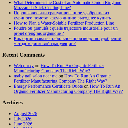
What Determines the Cost of an Automatic Onion Ring and
Mozzarella Stick Coating Line?
Порошковое или гранулированное удобрение из
куриного помета: какую линию выгоднее купить
How to Plan a Water-Soluble Fertilizer Production Line
Poudre ou granulés : quelle trajectoire industrielle pour un
projet d’engrais organique ?
Как организовать стабильное производство удобрений
методом дисковой грануляции?
Recent Comments
Web proxy
on
How To Run An Organic Fertilizer
Manufacturing Company The Right Way?
maby nail salon near me
on
How To Run An Organic
Fertilizer Manufacturing Company The Right Way?
Energy Performance Certificate Quote
on
How To Run An
Organic Fertilizer Manufacturing Company The Right Way?
Archives
August 2026
July 2026
June 2026