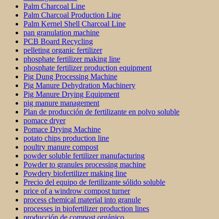
Palm Charcoal Line
Palm Charcoal Production Line
Palm Kernel Shell Charcoal Line
pan granulation machine
PCB Board Recycling
pelleting organic fertilizer
phosphate fertilizer making line
phosphate fertilizer production equipment
Pig Dung Processing Machine
Pig Manure Dehydration Machinery
Pig Manure Drying Equipment
pig manure management
Plan de producción de fertilizante en polvo soluble
pomace dryer
Pomace Drying Machine
potato chips production line
poultry manure compost
powder soluble fertilizer manufacturing
Powder to granules processing machine
Powdery biofertilizer making line
Precio del equipo de fertilizante sólido soluble
price of a windrow compost turner
process chemical material into granule
processes in biofertilizer production lines
producción de compost orgánico