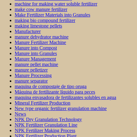
machine for making water soluble fertilizer
make cow manure fertilizer
Make Fertilizer Materials into Granules
making bio compound fertilizer
making limestone pellets
Manufacturer
manure dehydrator machine
Manure Fertilizer Machine
Manure into Compost
Manure into Granules
Manure Management
manure pellet machine
manure pelletizer
Manure Processing
manure separator
maquina de compostaje de tipo oruga
Máquina de fertilizante líquido para peces
maquina envasadora de fertilizantes solubles en agua
Mineral Fertilizer Production
New type organic fertilizer granulation machine
News
NPK Dry Granulation Technology
NPK Fertilizer Granulation Line
NPK Fertilizer Making Process
NPK Fertilizer Production Plant