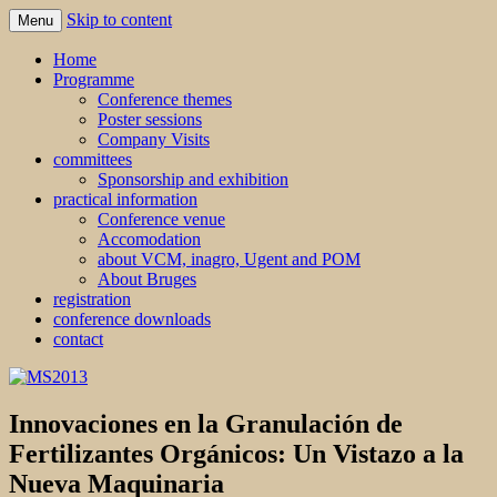
Skip to content
Menu
MS2013
Home
Programme
Conference themes
Poster sessions
Company Visits
committees
Sponsorship and exhibition
practical information
Conference venue
Accomodation
about VCM, inagro, Ugent and POM
About Bruges
registration
conference downloads
contact
Innovaciones en la Granulación de
Fertilizantes Orgánicos: Un Vistazo a la
Nueva Maquinaria