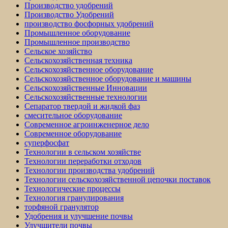
Производство удобрений
Производство Удобрений
производство фосфорных удобрений
Промышленное оборудование
Промышленное производство
Сельское хозяйство
Сельскохозяйственная техника
Сельскохозяйственное оборудование
Сельскохозяйственное оборудование и машины
Сельскохозяйственные Инновации
Сельскохозяйственные технологии
Сепаратор твердой и жидкой фаз
смесительное оборудование
Современное агроинженерное дело
Современное оборудование
суперфосфат
Технологии в сельском хозяйстве
Технологии переработки отходов
Технологии производства удобрений
Технологии сельскохозяйственной цепочки поставок
Технологические процессы
Технология гранулирования
торфяной гранулятор
Удобрения и улучшение почвы
Улучшители почвы