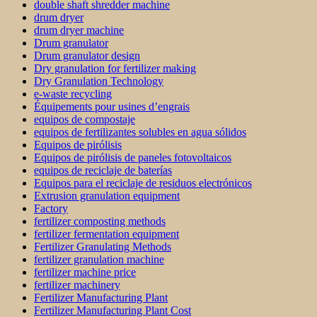
double shaft shredder machine
drum dryer
drum dryer machine
Drum granulator
Drum granulator design
Dry granulation for fertilizer making
Dry Granulation Technology
e-waste recycling
Équipements pour usines d’engrais
equipos de compostaje
equipos de fertilizantes solubles en agua sólidos
Equipos de pirólisis
Equipos de pirólisis de paneles fotovoltaicos
equipos de reciclaje de baterías
Equipos para el reciclaje de residuos electrónicos
Extrusion granulation equipment
Factory
fertilizer composting methods
fertilizer fermentation equipment
Fertilizer Granulating Methods
fertilizer granulation machine
fertilizer machine price
fertilizer machinery
Fertilizer Manufacturing Plant
Fertilizer Manufacturing Plant Cost