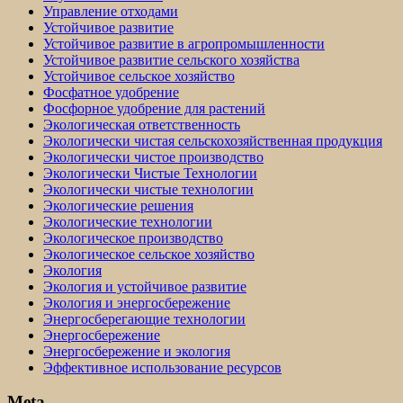
Управление отходами
Устойчивое развитие
Устойчивое развитие в агропромышленности
Устойчивое развитие сельского хозяйства
Устойчивое сельское хозяйство
Фосфатное удобрение
Фосфорное удобрение для растений
Экологическая ответственность
Экологически чистая сельскохозяйственная продукция
Экологически чистое производство
Экологически Чистые Технологии
Экологически чистые технологии
Экологические решения
Экологические технологии
Экологическое производство
Экологическое сельское хозяйство
Экология
Экология и устойчивое развитие
Экология и энергосбережение
Энергосберегающие технологии
Энергосбережение
Энергосбережение и экология
Эффективное использование ресурсов
Meta