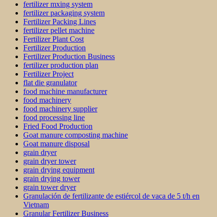
fertilizer mxing system
fertilizer packaging system
Fertilizer Packing Lines
fertilizer pellet machine
Fertilizer Plant Cost
Fertilizer Production
Fertilizer Production Business
fertilizer production plan
Fertilizer Project
flat die granulator
food machine manufacturer
food machinery
food machinery supplier
food processing line
Fried Food Production
Goat manure composting machine
Goat manure disposal
grain dryer
grain dryer tower
grain drying equipment
grain drying tower
grain tower dryer
Granulación de fertilizante de estiércol de vaca de 5 t/h en
Vietnam
Granular Fertilizer Business