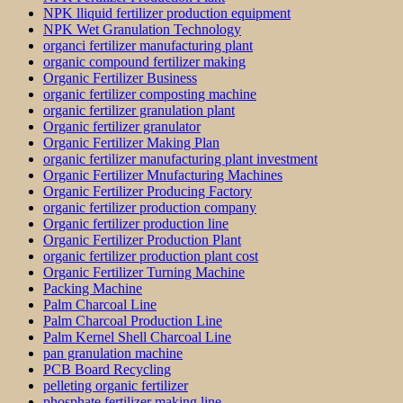
NPK lliquid fertilizer production equipment
NPK Wet Granulation Technology
organci fertilizer manufacturing plant
organic compound fertilizer making
Organic Fertilizer Business
organic fertilizer composting machine
organic fertilizer granulation plant
Organic fertilizer granulator
Organic Fertilizer Making Plan
organic fertilizer manufacturing plant investment
Organic Fertilizer Mnufacturing Machines
Organic Fertilizer Producing Factory
organic fertilizer production company
Organic fertilizer production line
Organic Fertilizer Production Plant
organic fertilizer production plant cost
Organic Fertilizer Turning Machine
Packing Machine
Palm Charcoal Line
Palm Charcoal Production Line
Palm Kernel Shell Charcoal Line
pan granulation machine
PCB Board Recycling
pelleting organic fertilizer
phosphate fertilizer making line