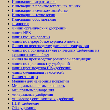
Инновации в агротехнике
Инновации в производственных линиях
Инновации в сельском хозяйстве
Инновации и технологии
Инновации оборудования
компостер
Линии органических удобрений
линия NPK
линия гранулирования
линия по переработке куриного помета
Линия по производству дисковой грануляции
линия по производству органических удобрений из
куриного помета 2 т/ч
Линия по производству роликовой грануляции
линия по производству удобрений
линия производства BB-удобрений
линия смешивания тукосмесей
Линия частицы
Машина для нанесения покрытий
Минеральная промышленность
Минеральные удобрения
минеральные удобрения
мини-завод органических удобрений
НПК удобрение
Оборудование