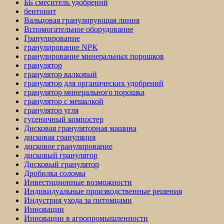
ББ смеситель удобрений
бентонит
Вальцовая гранулирующая линия
Вспомогательное оборудование
Гранулирование
гранулирование NPK
гранулирование минеральных порошков
гранулятор
гранулятор валковый
гранулятор для органических удобрений
гранулятор минерального порошка
гранулятор с мешалкой
гранулятор угля
гусеничный компостер
Дисковая грануляторная машина
дисковая грануляция
дисковое гранулирование
дисковый гранулятор
Дисковый гранулятор
Дробилка соломы
Инвестиционные возможности
Индивидуальные производственные решения
Индустрия ухода за питомцами
Инновации
Инновации в агропромышленности