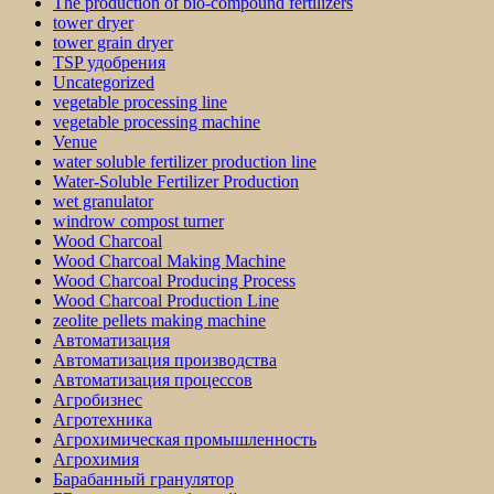
The production of bio-compound fertilizers
tower dryer
tower grain dryer
TSP удобрения
Uncategorized
vegetable processing line
vegetable processing machine
Venue
water soluble fertilizer production line
Water-Soluble Fertilizer Production
wet granulator
windrow compost turner
Wood Charcoal
Wood Charcoal Making Machine
Wood Charcoal Producing Process
Wood Charcoal Production Line
zeolite pellets making machine
Автоматизация
Автоматизация производства
Автоматизация процессов
Агробизнес
Агротехника
Агрохимическая промышленность
Агрохимия
Барабанный гранулятор