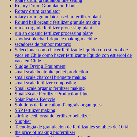
rotary drum granulation line setting
Rotary Drum Granulation Plant
Rotary drum granulator
rotary drum granulator used in fertilizer plant
Round ball organic fertilizer granule making
run an organic fertilizer processing plant
run an organic fertilizer processing plany
sawdust biochar briquette making machine
secadores de tambor rotatorio
Seleccionar como hacer fertilizante líquido con estiercol de
vaca en Chile como hacer fertilizante líquido con estiercol de
vaca en Chile
Sludge Drying Equipment
small scale bentonite pellet production
small scale charcoal briquette making
small scale fertilizer composting
Small scale organic fertilizer making
Small-Scale Fertilizer Production Line
Solar Panels Recycle
Solutions de fabrication d’engrais organiques
SSP fertilizer making
stirring teeth organic fertilizer pelletizer
Supplier
Tecnología de granulación de fertilizantes solubles de 10 t/h
the price of making biofertilizer