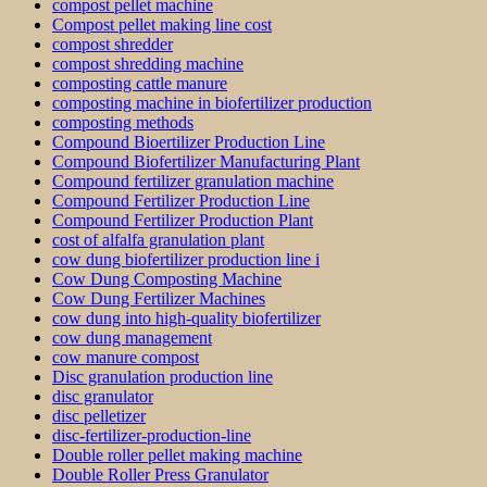
compost pellet machine
Compost pellet making line cost
compost shredder
compost shredding machine
composting cattle manure
composting machine in biofertilizer production
composting methods
Compound Bioertilizer Production Line
Compound Biofertilizer Manufacturing Plant
Compound fertilizer granulation machine
Compound Fertilizer Production Line
Compound Fertilizer Production Plant
cost of alfalfa granulation plant
cow dung biofertilizer production line i
Cow Dung Composting Machine
Cow Dung Fertilizer Machines
cow dung into high-quality biofertilizer
cow dung management
cow manure compost
Disc granulation production line
disc granulator
disc pelletizer
disc-fertilizer-production-line
Double roller pellet making machine
Double Roller Press Granulator