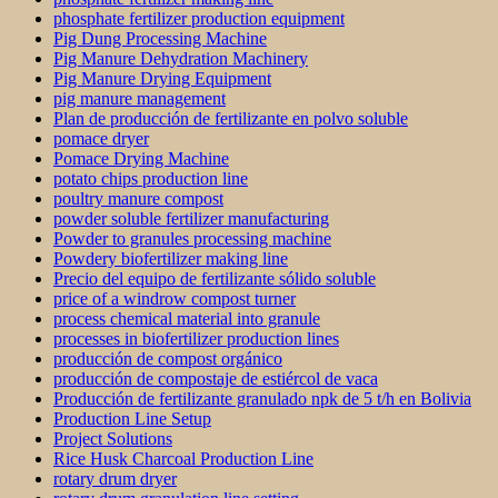
phosphate fertilizer production equipment
Pig Dung Processing Machine
Pig Manure Dehydration Machinery
Pig Manure Drying Equipment
pig manure management
Plan de producción de fertilizante en polvo soluble
pomace dryer
Pomace Drying Machine
potato chips production line
poultry manure compost
powder soluble fertilizer manufacturing
Powder to granules processing machine
Powdery biofertilizer making line
Precio del equipo de fertilizante sólido soluble
price of a windrow compost turner
process chemical material into granule
processes in biofertilizer production lines
producción de compost orgánico
producción de compostaje de estiércol de vaca
Producción de fertilizante granulado npk de 5 t/h en Bolivia
Production Line Setup
Project Solutions
Rice Husk Charcoal Production Line
rotary drum dryer