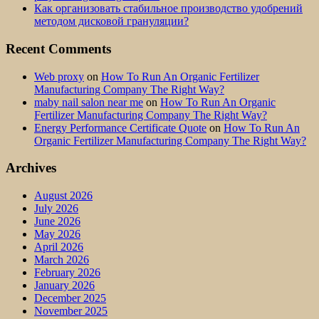
Как организовать стабильное производство удобрений
методом дисковой грануляции?
Recent Comments
Web proxy
on
How To Run An Organic Fertilizer
Manufacturing Company The Right Way?
maby nail salon near me
on
How To Run An Organic
Fertilizer Manufacturing Company The Right Way?
Energy Performance Certificate Quote
on
How To Run An
Organic Fertilizer Manufacturing Company The Right Way?
Archives
August 2026
July 2026
June 2026
May 2026
April 2026
March 2026
February 2026
January 2026
December 2025
November 2025