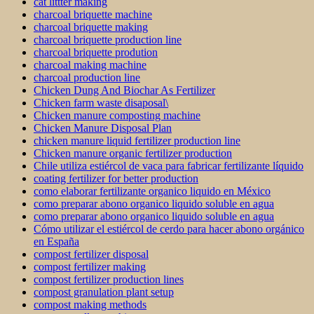
cat littter making
charcoal briquette machine
charcoal briquette making
charcoal briquette production line
charcoal briquette prodution
charcoal making machine
charcoal production line
Chicken Dung And Biochar As Fertilizer
Chicken farm waste disaposal\
Chicken manure composting machine
Chicken Manure Disposal Plan
chicken manure liquid fertilizer production line
Chicken manure organic fertilizer production
Chile utiliza estiércol de vaca para fabricar fertilizante líquido
coating fertilizer for better production
como elaborar fertilizante organico liquido en México
como preparar abono organico liquido soluble en agua
como preparar abono organico liquido soluble en agua
Cómo utilizar el estiércol de cerdo para hacer abono orgánico
en España
compost fertilizer disposal
compost fertilizer making
compost fertilizer production lines
compost granulation plant setup
compost making methods