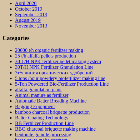
April 2020
October 2019
September 2019
August 2019
November 2013
Categories
20000 t/h organic fertilizer making
25 t/h alfalfa pellets production
30 T/H NPK fertilizer pellet making system
30T/H NPK Fertilizer Granulation Line
3т/ч линия органических удобрений
5 tons /hour powdery biofertilizer making line
5-Ton Powdered Bio-Fertilizer Production Line
alfalfa granulation plant
Animal manure as fertilizer
Automatic Batter Breading Machine
Bagging Equipment
bamboo charcoal briquette production
Batter Coating Technology
BB Fertilizer Production Line
BBQ charcoal briquette making machine
bentonite granule processing