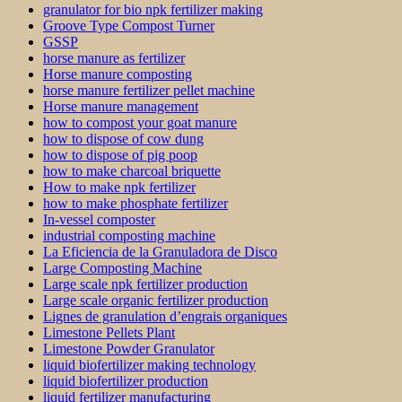
granulator for bio npk fertilizer making
Groove Type Compost Turner
GSSP
horse manure as fertilizer
Horse manure composting
horse manure fertilizer pellet machine
Horse manure management
how to compost your goat manure
how to dispose of cow dung
how to dispose of pig poop
how to make charcoal briquette
How to make npk fertilizer
how to make phosphate fertilizer
In-vessel composter
industrial composting machine
La Eficiencia de la Granuladora de Disco
Large Composting Machine
Large scale npk fertilizer production
Large scale organic fertilizer production
Lignes de granulation d’engrais organiques
Limestone Pellets Plant
Limestone Powder Granulator
liquid biofertilizer making technology
liquid biofertilizer production
liquid fertilizer manufacturing