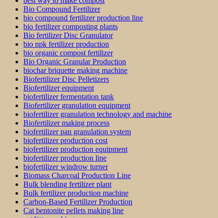
best way to make compost
Bio Compound Fertilizer
bio compound fertilizer production line
bio fertilizer composting plants
Bio fertilizer Disc Granulator
bio npk fertilizer production
bio organic compost fertilizer
Bio Organic Granular Production
biochar briquette making machine
Biofertilizer Disc Pelletizers
Biofertilizer equipment
biofertilizer fermentation tank
Biofertilizer granulation equipment
biofertilizer granulation technology and machine
Biofertilizer making process
biofertilizer pan granulation system
biofertilizer production cost
biofertilizer production equipment
biofertilizer production line
biofertilizer windrow turner
Biomass Charcoal Production Line
Bulk blending fertilizer plant
Bulk fertilizer production machine
Carbon-Based Fertilizer Production
Cat bentonite pellets making line