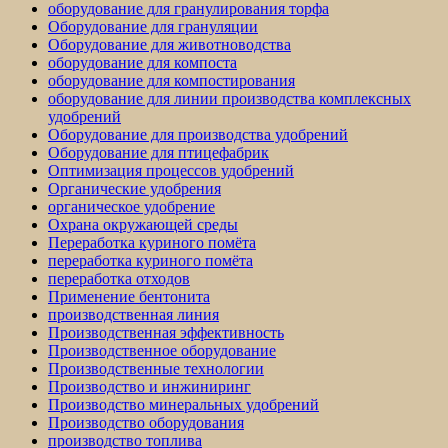
оборудование для гранулирования торфа
Оборудование для грануляции
Оборудование для животноводства
оборудование для компоста
оборудование для компостирования
оборудование для линии производства комплексных
удобрений
Оборудование для производства удобрений
Оборудование для птицефабрик
Оптимизация процессов удобрений
Органические удобрения
органическое удобрение
Охрана окружающей среды
Переработка куриного помёта
переработка куриного помёта
переработка отходов
Применение бентонита
производственная линия
Производственная эффективность
Производственное оборудование
Производственные технологии
Производство и инжиниринг
Производство минеральных удобрений
Производство оборудования
производство топлива