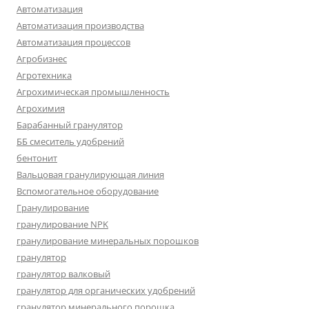
Автоматизация
Автоматизация производства
Автоматизация процессов
Агробизнес
Агротехника
Агрохимическая промышленность
Агрохимия
Барабанный гранулятор
ББ смеситель удобрений
бентонит
Вальцовая гранулирующая линия
Вспомогательное оборудование
Гранулирование
гранулирование NPK
гранулирование минеральных порошков
гранулятор
гранулятор валковый
гранулятор для органических удобрений
гранулятор минерального порошка