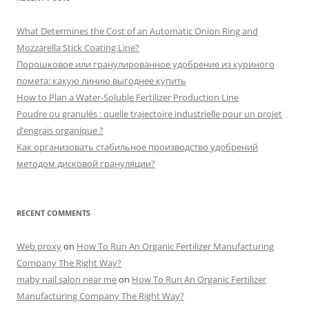
What Determines the Cost of an Automatic Onion Ring and
Mozzarella Stick Coating Line?
Порошковое или гранулированное удобрение из куриного
помета: какую линию выгоднее купить
How to Plan a Water-Soluble Fertilizer Production Line
Poudre ou granulés : quelle trajectoire industrielle pour un projet
d’engrais organique ?
Как организовать стабильное производство удобрений
методом дисковой грануляции?
RECENT COMMENTS
Web proxy
on
How To Run An Organic Fertilizer Manufacturing
Company The Right Way?
maby nail salon near me
on
How To Run An Organic Fertilizer
Manufacturing Company The Right Way?