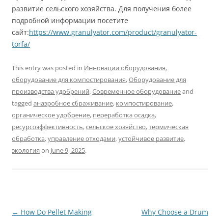
развитие сельского хозяйства. Для получения более
подробной информации посетите
сайт:
https://www.granulyator.com/product/granulyator-
torfa/
This entry was posted in
Инновации оборудования
,
оборудование для компостирования
,
Оборудование для
производства удобрений
,
Современное оборудование
and
tagged
анаэробное сбраживание
,
компостирование
,
органическое удобрение
,
переработка осадка
,
ресурсоэффективность
,
сельское хозяйство
,
термическая
обработка
,
управление отходами
,
устойчивое развитие
,
экология
on
June 9, 2025
.
Post
←
How Do Pellet Making
Why Choose a Drum