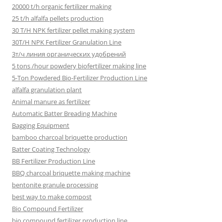
20000 t/h organic fertilizer making
25 t/h alfalfa pellets production
30 T/H NPK fertilizer pellet making system
30T/H NPK Fertilizer Granulation Line
3т/ч линия органических удобрений
5 tons /hour powdery biofertilizer making line
5-Ton Powdered Bio-Fertilizer Production Line
alfalfa granulation plant
Animal manure as fertilizer
Automatic Batter Breading Machine
Bagging Equipment
bamboo charcoal briquette production
Batter Coating Technology
BB Fertilizer Production Line
BBQ charcoal briquette making machine
bentonite granule processing
best way to make compost
Bio Compound Fertilizer
bio compound fertilizer production line