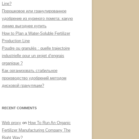
Line?
Порошковое или гранулированное
удобрение из куриного помета: какую
линию выгоднее купить
How to Plan a Water-Soluble Fertilizer
Production Line
Poudre ou granulés : quelle trajectoire
industrielle pour un projet d’engrais
organique ?
Как организовать стабильное
производство удобрений методом
дисковой грануляции?
RECENT COMMENTS
Web proxy
on
How To Run An Organic
Fertilizer Manufacturing Company The
Right Way?