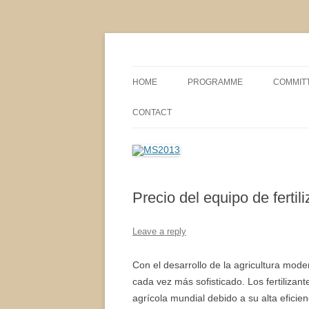
MS2013
HOME
PROGRAMME
COMMIT
CONFERENCE THEMES
SPONSO
CONTACT
POSTER SESSIONS
COMPANY VISITS
Precio del equipo de fertil
Leave a reply
Con el desarrollo de la agricultura moder
cada vez más sofisticado. Los fertilizan
agrícola mundial debido a su alta eficien