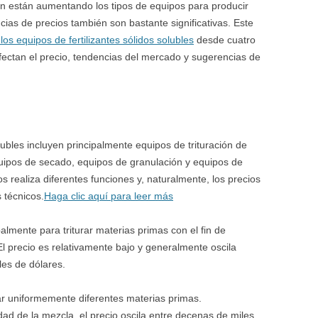
 están aumentando los tipos de equipos para producir
encias de precios también son bastante significativas. Este
 los equipos de fertilizantes sólidos solubles
desde cuatro
afectan el precio, tendencias del mercado y sugerencias de
lubles incluyen principalmente equipos de trituración de
uipos de secado, equipos de granulación y equipos de
 realiza diferentes funciones y, naturalmente, los precios
 técnicos.
Haga clic aquí para leer más
ipalmente para triturar materias primas con el fin de
El precio es relativamente bajo y generalmente oscila
les de dólares.
ar uniformemente diferentes materias primas.
ad de la mezcla, el precio oscila entre decenas de miles