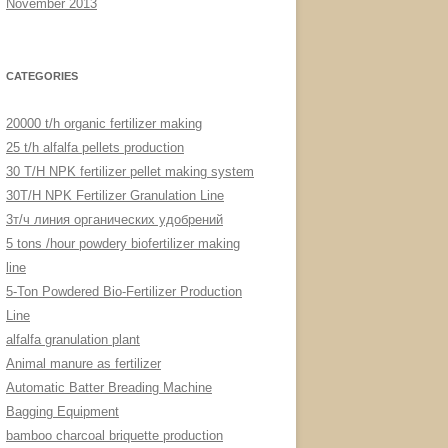
November 2013
CATEGORIES
20000 t/h organic fertilizer making
25 t/h alfalfa pellets production
30 T/H NPK fertilizer pellet making system
30T/H NPK Fertilizer Granulation Line
3т/ч линия органических удобрений
5 tons /hour powdery biofertilizer making
line
5-Ton Powdered Bio-Fertilizer Production
Line
alfalfa granulation plant
Animal manure as fertilizer
Automatic Batter Breading Machine
Bagging Equipment
bamboo charcoal briquette production