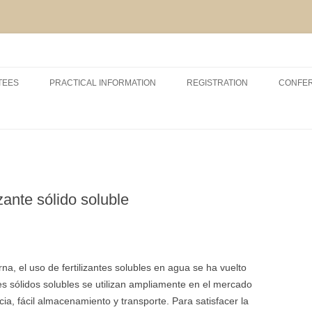
Skip
to
TEES
PRACTICAL INFORMATION
REGISTRATION
CONFE
content
RSHIP AND EXHIBITION
CONFERENCE VENUE
ACCOMODATION
ABOUT VCM, INAGRO, UGENT
AND POM
izante sólido soluble
ABOUT BRUGES
na, el uso de fertilizantes solubles en agua se ha vuelto
tes sólidos solubles se utilizan ampliamente en el mercado
cia, fácil almacenamiento y transporte. Para satisfacer la