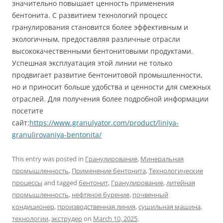
значительно повышает ценность применения
бентонита. С развитием технологий процесс
гранулирования становится более эффективным и
экологичным, предоставляя различные отрасли
высококачественными бентонитовыми продуктами.
Успешная эксплуатация этой линии не только
продвигает развитие бентонитовой промышленности,
но и приносит больше удобства и ценности для смежных
отраслей. Для получения более подробной информации
посетите
сайт:
https://www.granulyator.com/product/liniya-
granulirovaniya-bentonita/
This entry was posted in
Гранулирование
,
Минеральная
промышленность
,
Применение бентонита
,
Технологические
процессы
and tagged
бентонит
,
Гранулирование
,
литейная
промышленность
,
нефтяное бурение
,
почвенный
кондиционер
,
производственная линия
,
сушильная машина
,
технологии
,
экструдер
on
March 10, 2025
.