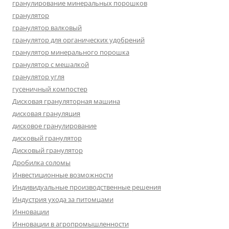
гранулирование минеральных порошков
гранулятор
гранулятор валковый
гранулятор для органических удобрений
гранулятор минерального порошка
гранулятор с мешалкой
гранулятор угля
гусеничный компостер
Дисковая грануляторная машина
дисковая грануляция
дисковое гранулирование
дисковый гранулятор
Дисковый гранулятор
Дробилка соломы
Инвестиционные возможности
Индивидуальные производственные решения
Индустрия ухода за питомцами
Инновации
Инновации в агропромышленности