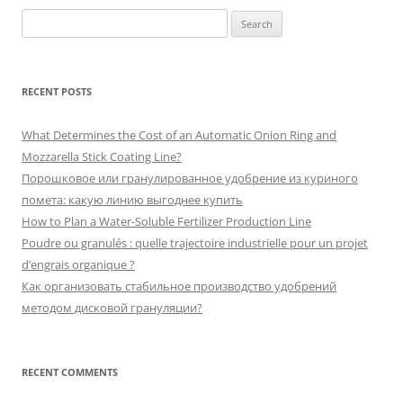
Search
for:
RECENT POSTS
What Determines the Cost of an Automatic Onion Ring and
Mozzarella Stick Coating Line?
Порошковое или гранулированное удобрение из куриного
помета: какую линию выгоднее купить
How to Plan a Water-Soluble Fertilizer Production Line
Poudre ou granulés : quelle trajectoire industrielle pour un projet
d’engrais organique ?
Как организовать стабильное производство удобрений
методом дисковой грануляции?
RECENT COMMENTS