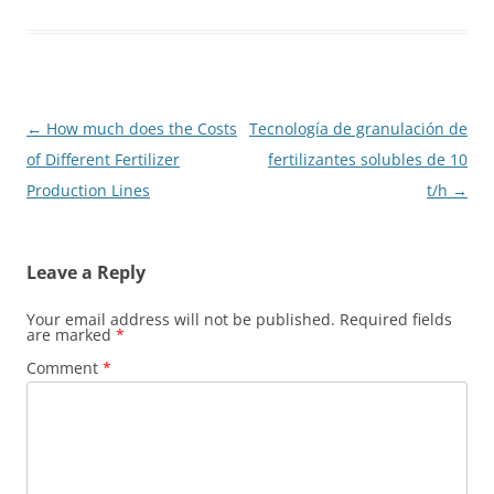
Post
←
How much does the Costs
Tecnología de granulación de
navigation
of Different Fertilizer
fertilizantes solubles de 10
Production Lines
t/h
→
Leave a Reply
Your email address will not be published.
Required fields
are marked
*
Comment
*