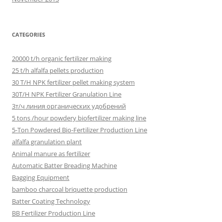
CATEGORIES
20000 t/h organic fertilizer making
25 t/h alfalfa pellets production
30 T/H NPK fertilizer pellet making system
30T/H NPK Fertilizer Granulation Line
3т/ч линия органических удобрений
5 tons /hour powdery biofertilizer making line
5-Ton Powdered Bio-Fertilizer Production Line
alfalfa granulation plant
Animal manure as fertilizer
Automatic Batter Breading Machine
Bagging Equipment
bamboo charcoal briquette production
Batter Coating Technology
BB Fertilizer Production Line