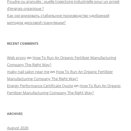
Poudre ou granulés : quelle trajectoire industrielle pour un projet
d’engrais organique ?
Как организовать стабильное производство удобрений
методом дисковой грануляции?
RECENT COMMENTS
Web proxy
on
How To Run An Organic Fertilizer Manufacturing
Company The Right Way?
maby nail salon near me
on
How To Run An Organic Fertilizer
Manufacturing Company The Right Way?
Energy Performance Certificate Quote
on
How To Run An Organic
Fertilizer Manufacturing Company The Right Way?
ARCHIVES
August 2026