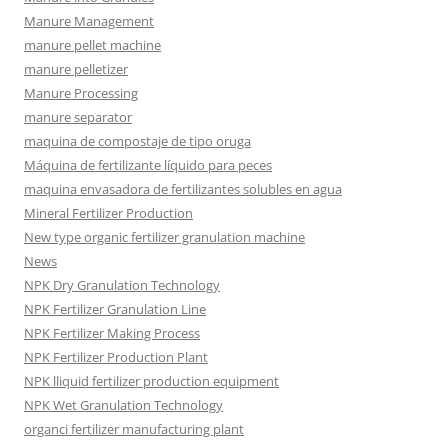
Manure Management
manure pellet machine
manure pelletizer
Manure Processing
manure separator
maquina de compostaje de tipo oruga
Máquina de fertilizante líquido para peces
maquina envasadora de fertilizantes solubles en agua
Mineral Fertilizer Production
New type organic fertilizer granulation machine
News
NPK Dry Granulation Technology
NPK Fertilizer Granulation Line
NPK Fertilizer Making Process
NPK Fertilizer Production Plant
NPK lliquid fertilizer production equipment
NPK Wet Granulation Technology
organci fertilizer manufacturing plant