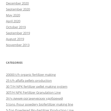
December 2020
September 2020
May 2020
April 2020
October 2019
September 2019
August 2019
November 2013
CATEGORIES
20000 t/h organic fertilizer making
25 t/h alfalfa pellets production
30 T/H NPK fertilizer pellet making system
30T/H NPK Fertilizer Granulation Line
3т/ч линия органических удобрений
5 tons /hour powdery biofertilizer making line
5-Ton Powdered Bio-Fertilizer Production Line