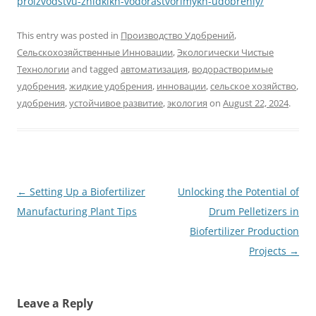
proizvodstvu-zhidkikh-vodorastvorimykh-udobreniy/
This entry was posted in
Производство Удобрений
,
Сельскохозяйственные Инновации
,
Экологически Чистые
Технологии
and tagged
автоматизация
,
водорастворимые
удобрения
,
жидкие удобрения
,
инновации
,
сельское хозяйство
,
удобрения
,
устойчивое развитие
,
экология
on
August 22, 2024
.
Post
←
Setting Up a Biofertilizer
Unlocking the Potential of
navigation
Manufacturing Plant Tips
Drum Pelletizers in
Biofertilizer Production
Projects
→
Leave a Reply