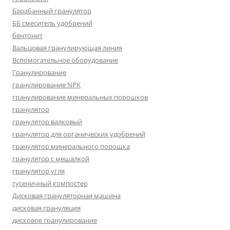
Барабанный гранулятор
ББ смеситель удобрений
бентонит
Вальцовая гранулирующая линия
Вспомогательное оборудование
Гранулирование
гранулирование NPK
гранулирование минеральных порошков
гранулятор
гранулятор валковый
гранулятор для органических удобрений
гранулятор минерального порошка
гранулятор с мешалкой
гранулятор угля
гусеничный компостер
Дисковая грануляторная машина
дисковая грануляция
дисковое гранулирование