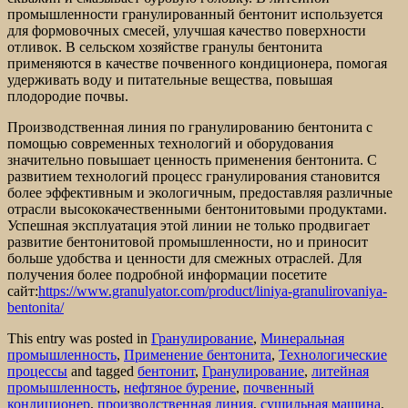
промышленности гранулированный бентонит используется
для формовочных смесей, улучшая качество поверхности
отливок. В сельском хозяйстве гранулы бентонита
применяются в качестве почвенного кондиционера, помогая
удерживать воду и питательные вещества, повышая
плодородие почвы.
Производственная линия по гранулированию бентонита с
помощью современных технологий и оборудования
значительно повышает ценность применения бентонита. С
развитием технологий процесс гранулирования становится
более эффективным и экологичным, предоставляя различные
отрасли высококачественными бентонитовыми продуктами.
Успешная эксплуатация этой линии не только продвигает
развитие бентонитовой промышленности, но и приносит
больше удобства и ценности для смежных отраслей. Для
получения более подробной информации посетите
сайт:
https://www.granulyator.com/product/liniya-granulirovaniya-
bentonita/
This entry was posted in
Гранулирование
,
Минеральная
промышленность
,
Применение бентонита
,
Технологические
процессы
and tagged
бентонит
,
Гранулирование
,
литейная
промышленность
,
нефтяное бурение
,
почвенный
кондиционер
,
производственная линия
,
сушильная машина
,