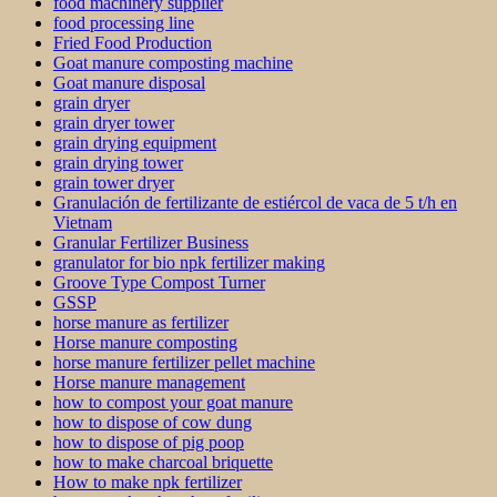
food machinery supplier
food processing line
Fried Food Production
Goat manure composting machine
Goat manure disposal
grain dryer
grain dryer tower
grain drying equipment
grain drying tower
grain tower dryer
Granulación de fertilizante de estiércol de vaca de 5 t/h en
Vietnam
Granular Fertilizer Business
granulator for bio npk fertilizer making
Groove Type Compost Turner
GSSP
horse manure as fertilizer
Horse manure composting
horse manure fertilizer pellet machine
Horse manure management
how to compost your goat manure
how to dispose of cow dung
how to dispose of pig poop
how to make charcoal briquette
How to make npk fertilizer