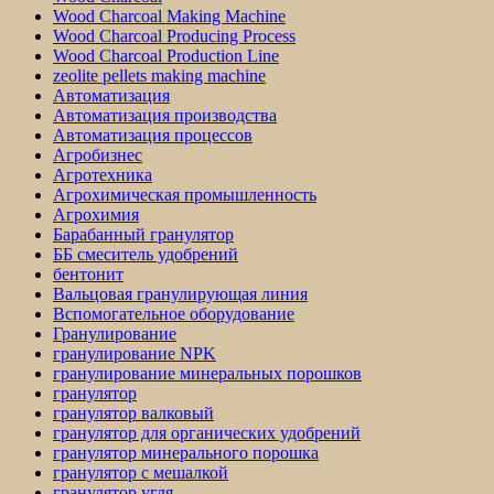
Wood Charcoal Making Machine
Wood Charcoal Producing Process
Wood Charcoal Production Line
zeolite pellets making machine
Автоматизация
Автоматизация производства
Автоматизация процессов
Агробизнес
Агротехника
Агрохимическая промышленность
Агрохимия
Барабанный гранулятор
ББ смеситель удобрений
бентонит
Вальцовая гранулирующая линия
Вспомогательное оборудование
Гранулирование
гранулирование NPK
гранулирование минеральных порошков
гранулятор
гранулятор валковый
гранулятор для органических удобрений
гранулятор минерального порошка
гранулятор с мешалкой
гранулятор угля