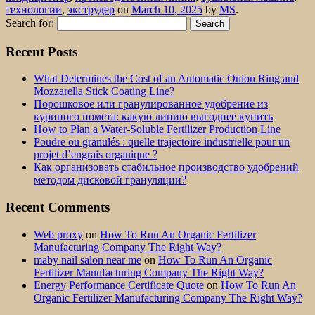
технологии
,
экструдер
on
March 10, 2025
by
MS
.
Search for:
Recent Posts
What Determines the Cost of an Automatic Onion Ring and
Mozzarella Stick Coating Line?
Порошковое или гранулированное удобрение из
куриного помета: какую линию выгоднее купить
How to Plan a Water-Soluble Fertilizer Production Line
Poudre ou granulés : quelle trajectoire industrielle pour un
projet d’engrais organique ?
Как организовать стабильное производство удобрений
методом дисковой грануляции?
Recent Comments
Web proxy
on
How To Run An Organic Fertilizer
Manufacturing Company The Right Way?
maby nail salon near me
on
How To Run An Organic
Fertilizer Manufacturing Company The Right Way?
Energy Performance Certificate Quote
on
How To Run An
Organic Fertilizer Manufacturing Company The Right Way?