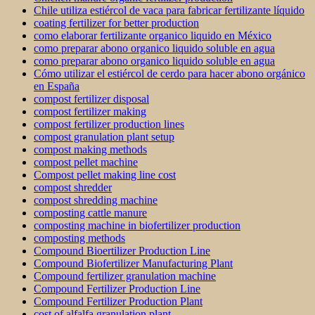
Chile utiliza estiércol de vaca para fabricar fertilizante líquido
coating fertilizer for better production
como elaborar fertilizante organico liquido en México
como preparar abono organico liquido soluble en agua
como preparar abono organico liquido soluble en agua
Cómo utilizar el estiércol de cerdo para hacer abono orgánico
en España
compost fertilizer disposal
compost fertilizer making
compost fertilizer production lines
compost granulation plant setup
compost making methods
compost pellet machine
Compost pellet making line cost
compost shredder
compost shredding machine
composting cattle manure
composting machine in biofertilizer production
composting methods
Compound Bioertilizer Production Line
Compound Biofertilizer Manufacturing Plant
Compound fertilizer granulation machine
Compound Fertilizer Production Line
Compound Fertilizer Production Plant
cost of alfalfa granulation plant