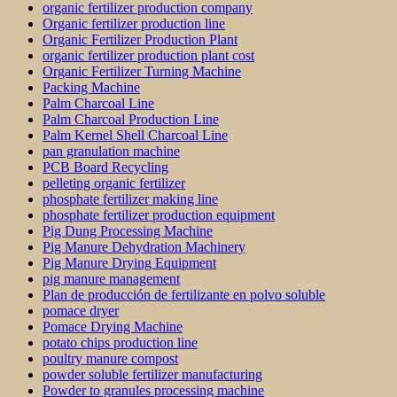
organic fertilizer production company
Organic fertilizer production line
Organic Fertilizer Production Plant
organic fertilizer production plant cost
Organic Fertilizer Turning Machine
Packing Machine
Palm Charcoal Line
Palm Charcoal Production Line
Palm Kernel Shell Charcoal Line
pan granulation machine
PCB Board Recycling
pelleting organic fertilizer
phosphate fertilizer making line
phosphate fertilizer production equipment
Pig Dung Processing Machine
Pig Manure Dehydration Machinery
Pig Manure Drying Equipment
pig manure management
Plan de producción de fertilizante en polvo soluble
pomace dryer
Pomace Drying Machine
potato chips production line
poultry manure compost
powder soluble fertilizer manufacturing
Powder to granules processing machine