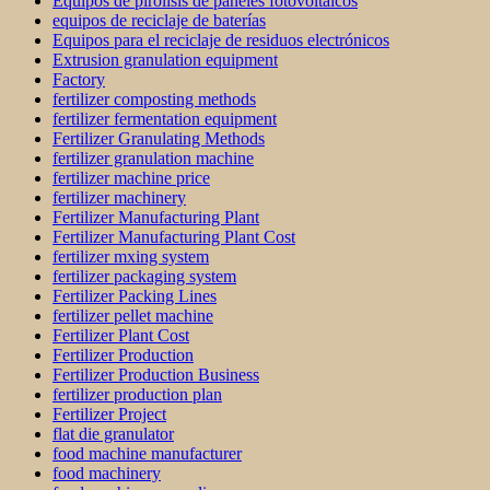
Equipos de pirólisis de paneles fotovoltaicos
equipos de reciclaje de baterías
Equipos para el reciclaje de residuos electrónicos
Extrusion granulation equipment
Factory
fertilizer composting methods
fertilizer fermentation equipment
Fertilizer Granulating Methods
fertilizer granulation machine
fertilizer machine price
fertilizer machinery
Fertilizer Manufacturing Plant
Fertilizer Manufacturing Plant Cost
fertilizer mxing system
fertilizer packaging system
Fertilizer Packing Lines
fertilizer pellet machine
Fertilizer Plant Cost
Fertilizer Production
Fertilizer Production Business
fertilizer production plan
Fertilizer Project
flat die granulator
food machine manufacturer
food machinery