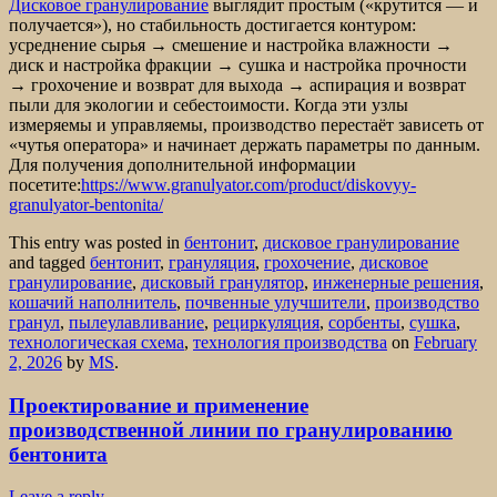
Дисковое гранулирование
выглядит простым («крутится — и
получается»), но стабильность достигается контуром:
усреднение сырья → смешение и настройка влажности →
диск и настройка фракции → сушка и настройка прочности
→ грохочение и возврат для выхода → аспирация и возврат
пыли для экологии и себестоимости. Когда эти узлы
измеряемы и управляемы, производство перестаёт зависеть от
«чутья оператора» и начинает держать параметры по данным.
Для получения дополнительной информации
посетите:
https://www.granulyator.com/product/diskovyy-
granulyator-bentonita/
This entry was posted in
бентонит
,
дисковое гранулирование
and tagged
бентонит
,
грануляция
,
грохочение
,
дисковое
гранулирование
,
дисковый гранулятор
,
инженерные решения
,
кошачий наполнитель
,
почвенные улучшители
,
производство
гранул
,
пылеулавливание
,
рециркуляция
,
сорбенты
,
сушка
,
технологическая схема
,
технология производства
on
February
2, 2026
by
MS
.
Проектирование и применение
производственной линии по гранулированию
бентонита
Leave a reply