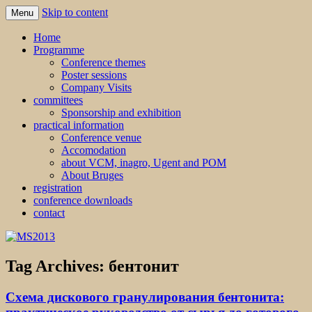
Skip to content
Menu
MS2013
Home
Programme
Conference themes
Poster sessions
Company Visits
committees
Sponsorship and exhibition
practical information
Conference venue
Accomodation
about VCM, inagro, Ugent and POM
About Bruges
registration
conference downloads
contact
Tag Archives:
бентонит
Схема дискового гранулирования бентонита: