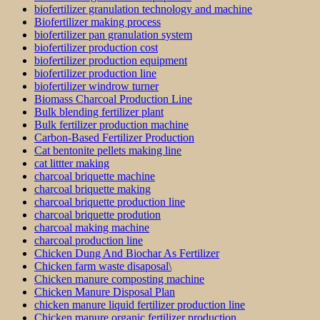
biofertilizer granulation technology and machine
Biofertilizer making process
biofertilizer pan granulation system
biofertilizer production cost
biofertilizer production equipment
biofertilizer production line
biofertilizer windrow turner
Biomass Charcoal Production Line
Bulk blending fertilizer plant
Bulk fertilizer production machine
Carbon-Based Fertilizer Production
Cat bentonite pellets making line
cat littter making
charcoal briquette machine
charcoal briquette making
charcoal briquette production line
charcoal briquette prodution
charcoal making machine
charcoal production line
Chicken Dung And Biochar As Fertilizer
Chicken farm waste disaposal\
Chicken manure composting machine
Chicken Manure Disposal Plan
chicken manure liquid fertilizer production line
Chicken manure organic fertilizer production