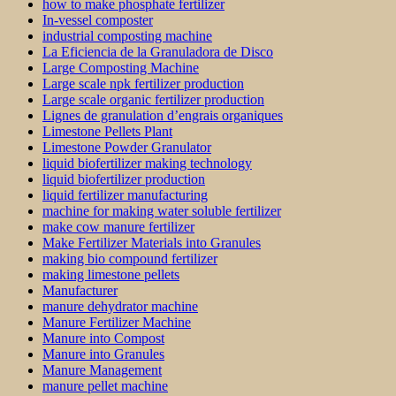
how to make phosphate fertilizer
In-vessel composter
industrial composting machine
La Eficiencia de la Granuladora de Disco
Large Composting Machine
Large scale npk fertilizer production
Large scale organic fertilizer production
Lignes de granulation d’engrais organiques
Limestone Pellets Plant
Limestone Powder Granulator
liquid biofertilizer making technology
liquid biofertilizer production
liquid fertilizer manufacturing
machine for making water soluble fertilizer
make cow manure fertilizer
Make Fertilizer Materials into Granules
making bio compound fertilizer
making limestone pellets
Manufacturer
manure dehydrator machine
Manure Fertilizer Machine
Manure into Compost
Manure into Granules
Manure Management
manure pellet machine