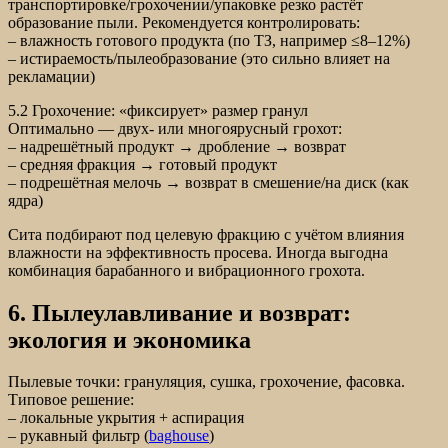
транспортировке/грохочении/упаковке резко растёт
образование пыли. Рекомендуется контролировать:
– влажность готового продукта (по ТЗ, например ≤8–12%)
– истираемость/пылеобразование (это сильно влияет на
рекламации)
5.2 Грохочение: «фиксирует» размер гранул
Оптимально — двух- или многоярусный грохот:
– надрешётный продукт → дробление → возврат
– средняя фракция → готовый продукт
– подрешётная мелочь → возврат в смешение/на диск (как
ядра)
Сита подбирают под целевую фракцию с учётом влияния
влажности на эффективность просева. Иногда выгодна
комбинация барабанного и вибрационного грохота.
6. Пылеулавливание и возврат:
экология и экономика
Пылевые точки: грануляция, сушка, грохочение, фасовка.
Типовое решение:
– локальные укрытия + аспирация
– рукавный фильтр (
baghouse
)