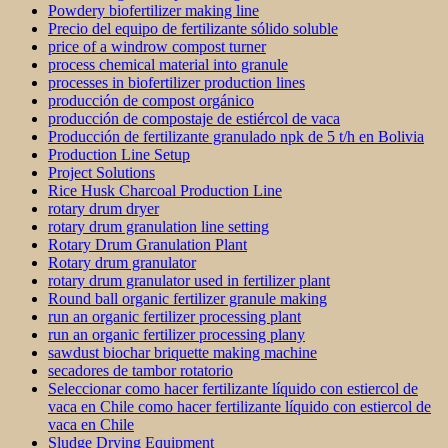
Powdery biofertilizer making line
Precio del equipo de fertilizante sólido soluble
price of a windrow compost turner
process chemical material into granule
processes in biofertilizer production lines
producción de compost orgánico
producción de compostaje de estiércol de vaca
Producción de fertilizante granulado npk de 5 t/h en Bolivia
Production Line Setup
Project Solutions
Rice Husk Charcoal Production Line
rotary drum dryer
rotary drum granulation line setting
Rotary Drum Granulation Plant
Rotary drum granulator
rotary drum granulator used in fertilizer plant
Round ball organic fertilizer granule making
run an organic fertilizer processing plant
run an organic fertilizer processing plany
sawdust biochar briquette making machine
secadores de tambor rotatorio
Seleccionar como hacer fertilizante líquido con estiercol de
vaca en Chile como hacer fertilizante líquido con estiercol de
vaca en Chile
Sludge Drying Equipment