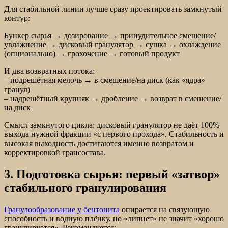
Для стабильной линии лучше сразу проектировать замкнутый
контур:
Бункер сырья → дозирование → принудительное смешение/
увлажнение → дисковый гранулятор → сушка → охлаждение
(опционально) → грохочение → готовый продукт
И два возвратных потока:
– подрешётная мелочь → в смешение/на диск (как «ядра»
гранул)
– надрешётный крупняк → дробление → возврат в смешение/
на диск
Смысл замкнутого цикла: дисковый гранулятор не даёт 100%
выхода нужной фракции «с первого прохода». Стабильность и
высокая выходность достигаются именно возвратом и
корректировкой грансостава.
3. Подготовка сырья: первый «затвор»
стабильного гранулирования
Гранулообразование у бентонита
опирается на связующую
способность и водную плёнку, но «липнет» не значит «хорошо
гранулируется». Рекомендуется: