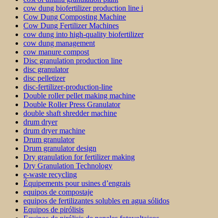
cow dung biofertilizer production line i
Cow Dung Composting Machine
Cow Dung Fertilizer Machines
cow dung into high-quality biofertilizer
cow dung management
cow manure compost
Disc granulation production line
disc granulator
disc pelletizer
disc-fertilizer-production-line
Double roller pellet making machine
Double Roller Press Granulator
double shaft shredder machine
drum dryer
drum dryer machine
Drum granulator
Drum granulator design
Dry granulation for fertilizer making
Dry Granulation Technology
e-waste recycling
Équipements pour usines d’engrais
equipos de compostaje
equipos de fertilizantes solubles en agua sólidos
Equipos de pirólisis