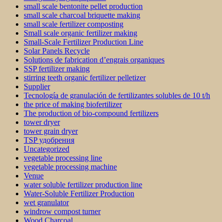
small scale bentonite pellet production
small scale charcoal briquette making
small scale fertilizer composting
Small scale organic fertilizer making
Small-Scale Fertilizer Production Line
Solar Panels Recycle
Solutions de fabrication d’engrais organiques
SSP fertilizer making
stirring teeth organic fertilizer pelletizer
Supplier
Tecnología de granulación de fertilizantes solubles de 10 t/h
the price of making biofertilizer
The production of bio-compound fertilizers
tower dryer
tower grain dryer
TSP удобрения
Uncategorized
vegetable processing line
vegetable processing machine
Venue
water soluble fertilizer production line
Water-Soluble Fertilizer Production
wet granulator
windrow compost turner
Wood Charcoal