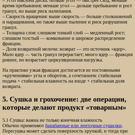
– Угол наклона диска: больше угол — быстрее сход, меньше
время пребывания; меньше угол — дольше пребывание и рост
гранул, но выше риск налипания.
– Скорость вращения: выше скорость — больше столкновений
и наращивания, но также выше пыление и риск разрушения
гранул.
– Толщина слоя: слишком тонкий слой — медленный рост;
слишком толстый — комкование и широкое распределение
фракции.
– Доля возвратной мелочи: возврат — это источник «ядер».
Мало ядер — часть гранул перерастает; много ядер — фракция
ровнее, но возрастает циркуляционная нагрузка.
На практике узкая фракция достигается не постоянными
«кручениями» угла и оборотов, а сочетанием: стабильная
подача + стабильная влажность на входе + стабильная доля
возврата.
5. Сушка и грохочение: две операции,
которые делают продукт «товарным»
5.1 Сушка: важна не только конечная влажность
Обычно применяют
барабанные или ленточные сушилки
.
Пересушка может сделать поверхность хрупкой, и тогда при