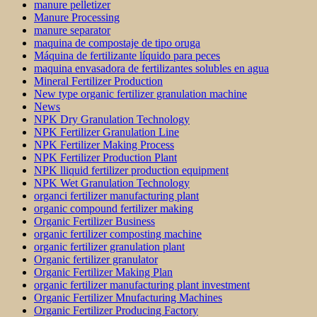
manure pelletizer
Manure Processing
manure separator
maquina de compostaje de tipo oruga
Máquina de fertilizante líquido para peces
maquina envasadora de fertilizantes solubles en agua
Mineral Fertilizer Production
New type organic fertilizer granulation machine
News
NPK Dry Granulation Technology
NPK Fertilizer Granulation Line
NPK Fertilizer Making Process
NPK Fertilizer Production Plant
NPK lliquid fertilizer production equipment
NPK Wet Granulation Technology
organci fertilizer manufacturing plant
organic compound fertilizer making
Organic Fertilizer Business
organic fertilizer composting machine
organic fertilizer granulation plant
Organic fertilizer granulator
Organic Fertilizer Making Plan
organic fertilizer manufacturing plant investment
Organic Fertilizer Mnufacturing Machines
Organic Fertilizer Producing Factory