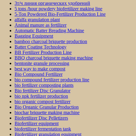
3т/ч линия органических удобрений
5 tons /hour powdery biofertilizer making line
5-Ton Powdered Bio-Fertilizer Production Line
alfalfa granulation plant
Animal manure as fertilizer
Automatic Batter Breading Machine
Bagging Equipment
bamboo charcoal briquette production
Batter Coating Technology
BB Fertilizer Production Line
BBQ charcoal briquette making machine
bentonite granule processing
best way to make compost
Bio Compound Fertilizer
bio compound fertilizer production line
bio fertilizer composting plants
Bio fertilizer Disc Granulator
bio npk fertilizer production
bio organic compost fertilizer
Bio Organic Granular Production
biochar briquette making machine
Biofertilizer Disc Pelletizers
Biofertilizer equipment
biofertilizer fermentation tank
Biofertilizer granulation equipment